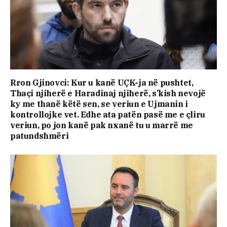
Rron Gjinovci: Kur u kanë UÇK-ja në pushtet,
Thaçi njiherë e Haradinaj njiherë, s’kish nevojë
ky me thanë këtë sen, se veriun e Ujmanin i
kontrollojke vet. Edhe ata patën pasë me e çliru
veriun, po jon kanë pak nxanë tu u marrë me
patundshmëri