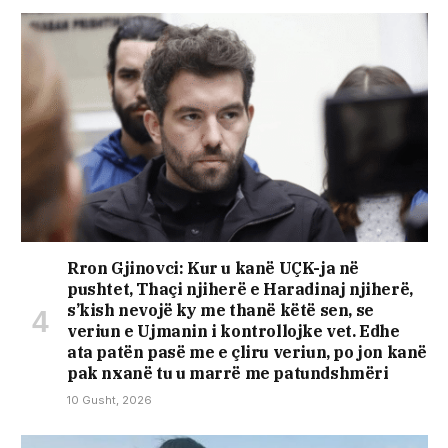
Rron Gjinovci: Kur u kanë UÇK-ja në
pushtet, Thaçi njiherë e Haradinaj njiherë,
s’kish nevojë ky me thanë këtë sen, se
veriun e Ujmanin i kontrollojke vet. Edhe
ata patën pasë me e çliru veriun, po jon kanë
pak nxanë tu u marrë me patundshmëri
10 Gusht, 2026