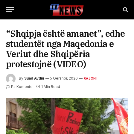
“Shqipja është amanet”, edhe
studentët nga Maqedonia e
Veriut dhe Shqipëria
protestojnë (VIDEO)
By
Suad Avdiu
5 Qershor, 2026
RAJONI
Pa Komente
1 Min Read