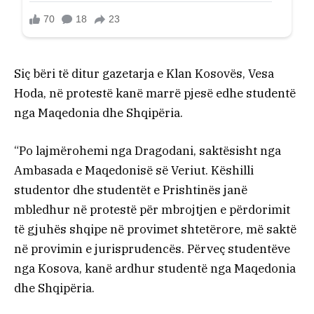
Siç bëri të ditur gazetarja e Klan Kosovës, Vesa
Hoda, në protestë kanë marrë pjesë edhe studentë
nga Maqedonia dhe Shqipëria.
“Po lajmërohemi nga Dragodani, saktësisht nga
Ambasada e Maqedonisë së Veriut. Këshilli
studentor dhe studentët e Prishtinës janë
mbledhur në protestë për mbrojtjen e përdorimit
të gjuhës shqipe në provimet shtetërore, më saktë
në provimin e jurisprudencës. Përveç studentëve
nga Kosova, kanë ardhur studentë nga Maqedonia
dhe Shqipëria.