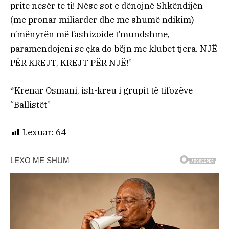
prite nesër te ti! Nëse sot e dënojnë Shkëndijën
(me pronar miliarder dhe me shumë ndikim)
n’mënyrën më fashizoide t’mundshme,
paramendojeni se çka do bëjn me klubet tjera. NJË
PËR KREJT, KREJT PËR NJË!”
*Krenar Osmani, ish-kreu i grupit të tifozëve
“Ballistët”
Lexuar:
64