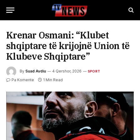
Krenar Osmani: “Klubet
shqiptare të krijojnë Union të
Klubeve Shqiptare”
By
Suad Avdiu
4 Qershor, 2026
SPORT
Pa Komente
1 Min Read