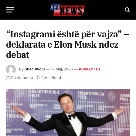
“Instagrami është për vajza” –
deklarata e Elon Musk ndez
debat
By
Suad Avdiu
17 Maj, 2026
KURIOZITET
Pa Komente
1 Min Read