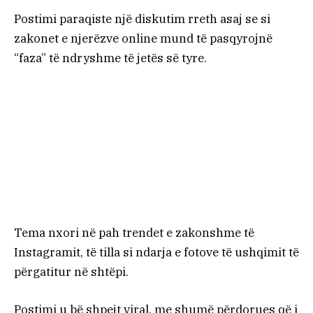
Postimi paraqiste një diskutim rreth asaj se si
zakonet e njerëzve online mund të pasqyrojnë
“faza” të ndryshme të jetës së tyre.
Tema nxori në pah trendet e zakonshme të
Instagramit, të tilla si ndarja e fotove të ushqimit të
përgatitur në shtëpi.
Postimi u bë shpejt viral, me shumë përdorues që i