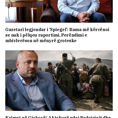
Gazetari legjendar i ‘Spiegel’: Rama më kërcënoi
se nuk i pëlqeu raportimi, Perëndimi e
mbivlerëson në mënyrë groteske
Krimet në Gjakovë/ Aktakuzë ndaj Radoiçiqit dhe