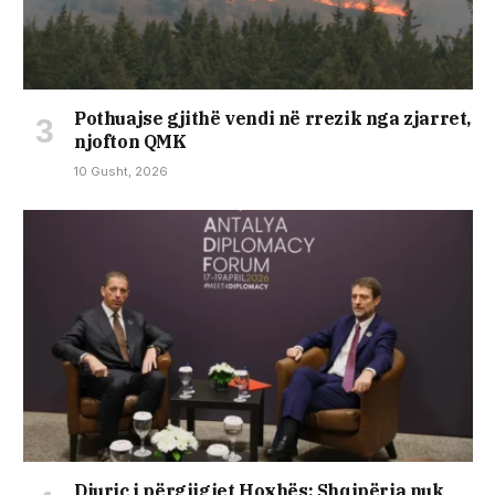
Pothuajse gjithë vendi në rrezik nga zjarret,
njofton QMK
10 Gusht, 2026
Djuric i përgjigjet Hoxhës: Shqipëria nuk