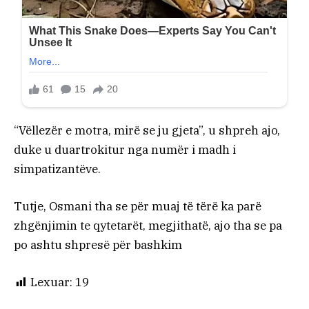
“Vëllezër e motra, mirë se ju gjeta”, u shpreh ajo,
duke u duartrokitur nga numër i madh i
simpatizantëve.
Tutje, Osmani tha se për muaj të tërë ka parë
zhgënjimin te qytetarët, megjithatë, ajo tha se pa
po ashtu shpresë për bashkim
Lexuar:
19