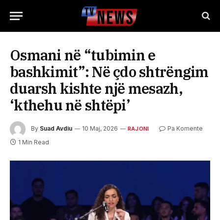
Osmani në “tubimin e
bashkimit”: Në çdo shtrëngim
duarsh kishte një mesazh,
‘kthehu në shtëpi’
By
Suad Avdiu
10 Maj, 2026
Pa Komente
RAJONI
1 Min Read