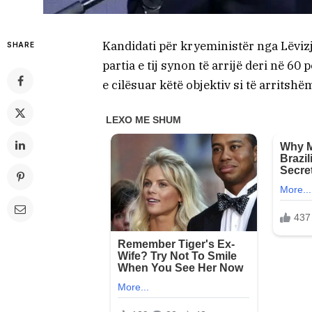
Kandidati për kryeministër nga Lëvizj
SHARE
partia e tij synon të arrijë deri në 60
e cilësuar këtë objektiv si të arritsh