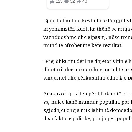
Gjatë fjalimit në Këshillin e Përgjit
kryeministër, Kurti ka thënë se rritj
vazhdueshme dhe sipas tij, nëse trendi
mund të afrohet me këtë rezultat.
“Prej shkurtit deri në dhjetor vitin e 
dhjetorit deri në qershor mund të p
sinqeritet dhe përkushtim edhe kjo p
Ai akuzoi opozitën për bllokim të pro
saj nuk e kanë mundur popullin, por k
zgjedhjet e reja nuk ishin të domosdos
disa faktorë politikë, por jo për popull