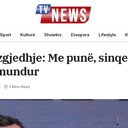
Sport
Kulturë
Showbiz
Diaspora
Lifestyle
K
gjedhje: Me punë, sinqe
 mundur
e
3 Mins Read