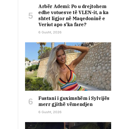
Arbër Ademi: Po u drejtohem
edhe votuesve të VLEN-it, a ka
shtet ligjor në Maqedoninë e
Veriut apo s’ka fare?
6 Gusht, 2026
Fustani i guximshëm i Sylvijës
merr gjithë vëmendjen
6 Gusht, 2026