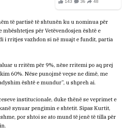
hshëm të partisë të shtunën ku u nominua për
a e mbështetjes për Vetëvendosjen është e
 i rritjes vazhdon si në muajt e fundit, partia
kaluar u rritëm për 9%, nëse rritemi po aq prej
rekim 60%. Nëse punojmë veçse ne dimë, me
adyshim është e mundur”, u shpreh ai.
ceseve institucionale, duke thënë se veprimet e
anë synuar pengimin e shtetit. Sipas Kurtit,
hme, por shtoi se ato mund të jenë të tilla për
in.