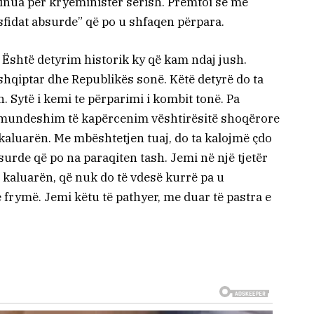
minua për kryeministër sërish. Premtoi se me
“sfidat absurde” që po u shfaqen përpara.
 Është detyrim historik ky që kam ndaj jush.
shqiptar dhe Republikës sonë. Këtë detyrë do ta
 Sytë i kemi te përparimi i kombit tonë. Pa
ë mundeshim të kapërcenim vështirësitë shoqërore
 kaluarën. Me mbështetjen tuaj, do ta kalojmë çdo
surde që po na paraqiten tash. Jemi në një tjetër
ë kaluarën, që nuk do të vdesë kurrë pa u
 frymë. Jemi këtu të pathyer, me duar të pastra e