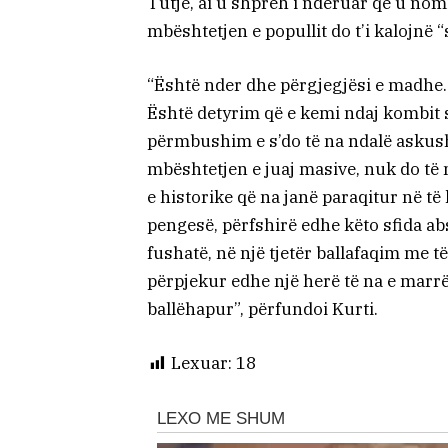
Tutje, ai u shpreh i nderuar që u no
mbështetjen e popullit do t’i kalojnë 
“Është nder dhe përgjegjësi e madhe.
Është detyrim që e kemi ndaj kombit 
përmbushim e s’do të na ndalë askush.
mbështetjen e juaj masive, nuk do t
e historike që na janë paraqitur në të
pengesë, përfshirë edhe këto sfida ab
fushatë, në një tjetër ballafaqim me t
përpjekur edhe një herë të na e marrë
ballëhapur”, përfundoi Kurti.
Lexuar:
18