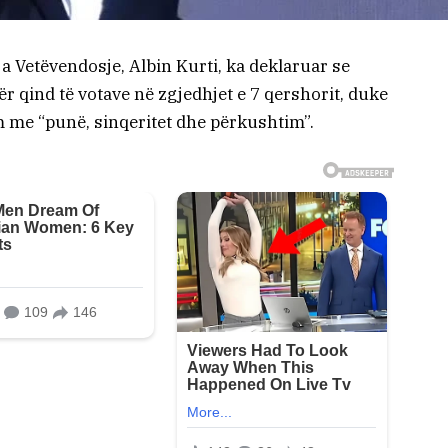
a Vetëvendosje, Albin Kurti, ka deklaruar se
 për qind të votave në zgjedhjet e 7 qershorit, duke
ëm me “punë, sinqeritet dhe përkushtim”.