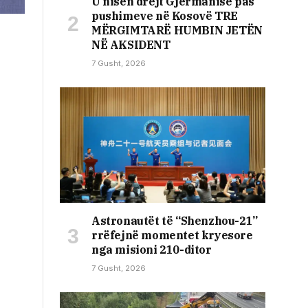
U nisën drejt Gjermanisë pas
pushimeve në Kosovë TRE
MËRGIMTARË HUMBIN JETËN
NË AKSIDENT
7 Gusht, 2026
Astronautët të “Shenzhou-21”
rrëfejnë momentet kryesore
nga misioni 210-ditor
7 Gusht, 2026