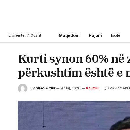
E premte, 7 Gusht
Maqedoni
Rajoni
Botë
Kurti synon 60% në z
përkushtim është e
By
Suad Avdiu
9 Maj, 2026
Pa Koment
RAJONI