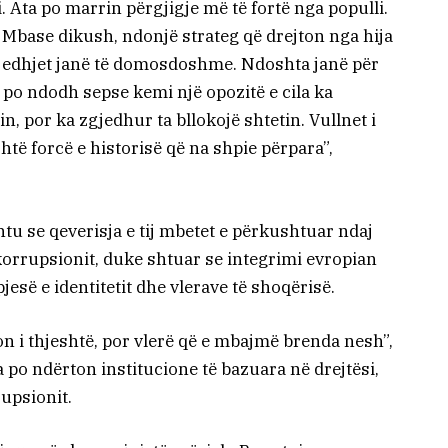
. Ata po marrin përgjigje më të fortë nga populli.
 Mbase dikush, ndonjë strateg që drejton nga hija
jedhjet janë të domosdoshme. Ndoshta janë për
jo po ndodh sepse kemi një opozitë e cila ka
 por ka zgjedhur ta bllokojë shtetin. Vullnet i
htë forcë e historisë që na shpie përpara”,
shtu se qeverisja e tij mbetet e përkushtuar ndaj
korrupsionit, duke shtuar se integrimi evropian
jesë e identitetit dhe vlerave të shoqërisë.
n i thjeshtë, por vlerë që e mbajmë brenda nesh”,
 po ndërton institucione të bazuara në drejtësi,
rupsionit.