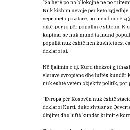
“Sa herë po na bllokojnë ne po rritemi
Nuk kishim nevojë për këto zgjedhje.
veprimet opozitare, po mendon që zg
dikë, por jo për popullin e shtetin. K
kuptuar se nuk mund ta mund popullin,
popullit nuk është nen kushtetues, ës
deklaroi ai.
Në fjalimin e tij, Kurti theksoi gjitha
vlerave evropiane dhe luftës kundër 
nuk është vetëm objektiv politik, por p
“Evropa për Kosovën nuk është stacio
deklaroi Kurti, duke shtuar se Qeveria
dinjitet dhe luftë kundër krimit e kor