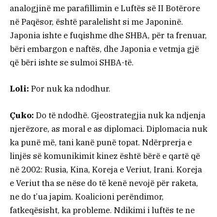
analogjinë me parafillimin e Luftës së II Botërore
në Paqësor, është paralelisht si me Japoninë.
Japonia ishte e fuqishme dhe SHBA, për ta frenuar,
bëri embargon e naftës, dhe Japonia e vetmja gjë
që bëri ishte se sulmoi SHBA-të.
Loli:
Por nuk ka ndodhur.
Çuko:
Do të ndodhë. Gjeostrategjia nuk ka ndjenja
njerëzore, as moral e as diplomaci. Diplomacia nuk
ka punë më, tani kanë punë topat. Ndërprerja e
linjës së komunikimit kinez është bërë e qartë që
në 2002: Rusia, Kina, Koreja e Veriut, Irani. Koreja
e Veriut tha se nëse do të kenë nevojë për raketa,
ne do t’ua japim. Koalicioni perëndimor,
fatkeqësisht, ka probleme. Ndikimi i luftës te ne