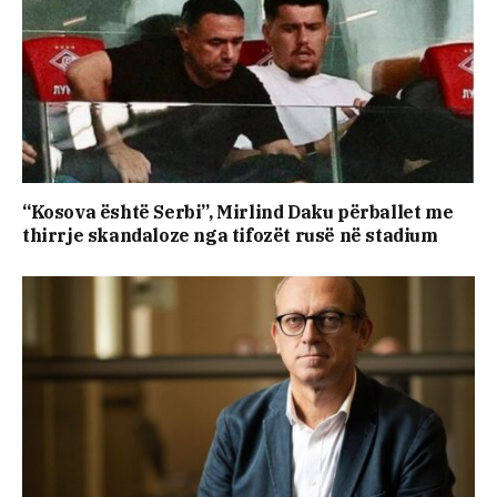
“Kosova është Serbi”, Mirlind Daku përballet me
thirrje skandaloze nga tifozët rusë në stadium