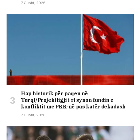
7 Gusht, 2026
Hap historik për paqen në
Turqi/Projektligji i ri synon fundin e
konfliktit me PKK-në pas katër dekadash
7 Gusht, 2026