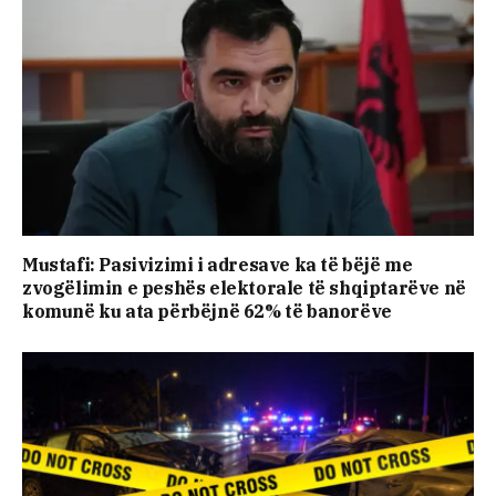
Mustafi: Pasivizimi i adresave ka të bëjë me
zvogëlimin e peshës elektorale të shqiptarëve në
komunë ku ata përbëjnë 62% të banorëve