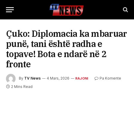
Çuko: Diplomacia ka mbaruar
punë, tani është radha e
topave! Bota e ndarë në 2
fronte
By
TV News
4 Mars, 2026
Pa Komente
RAJONI
2 Mins Read