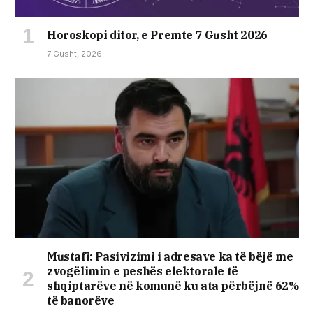
Horoskopi ditor, e Premte 7 Gusht 2026
7 Gusht, 2026
Mustafi: Pasivizimi i adresave ka të bëjë me
zvogëlimin e peshës elektorale të
shqiptarëve në komunë ku ata përbëjnë 62%
të banorëve