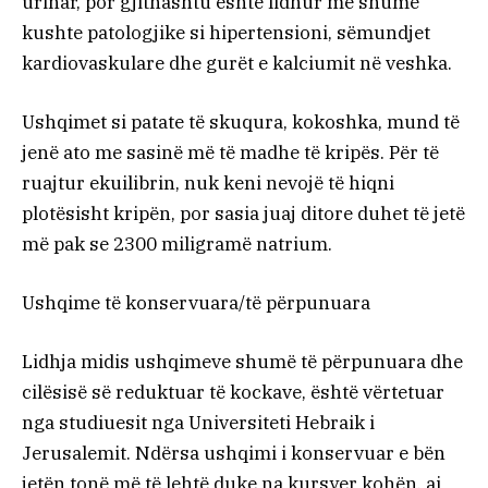
urinar, por gjithashtu është lidhur me shumë
kushte patologjike si hipertensioni, sëmundjet
kardiovaskulare dhe gurët e kalciumit në veshka.
Ushqimet si patate të skuqura, kokoshka, mund të
jenë ato me sasinë më të madhe të kripës. Për të
ruajtur ekuilibrin, nuk keni nevojë të hiqni
plotësisht kripën, por sasia juaj ditore duhet të jetë
më pak se 2300 miligramë natrium.
Ushqime të konservuara/të përpunuara
Lidhja midis ushqimeve shumë të përpunuara dhe
cilësisë së reduktuar të kockave, është vërtetuar
nga studiuesit nga Universiteti Hebraik i
Jerusalemit. Ndërsa ushqimi i konservuar e bën
jetën tonë më të lehtë duke na kursyer kohën, ai