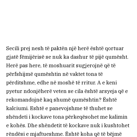
Secili prej nesh të paktën një herë është qortuar
gjatë fëmijërisë se nuk ka dashur të pijë qumësht.
Herë pas here, të moshuarit sugjerojnë që të
përfshijmë qumështin në vaktet tona të
përditshme, edhe në moshë të rritur. A e keni
pyetur ndonjëherë veten se cila është arsyeja që e
rekomandojnë kaq shumë qumështin? Është
kalciumi. Eshtë e panevojshme të thuhet se
shëndeti i kockave tona përkeqësohet me kalimin
e kohës. Dhe shëndetit të kockave nuk i kushtohet
rëndësi e mjaftueshme. Është koha që të bëjmë