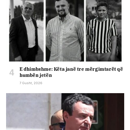
E dhimbshme: Këta janë tre mërgimtarët që
humbën jetën
7 Gusht, 2026