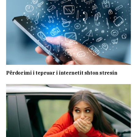
Përdorimi i tepruar i internetit shton stresin