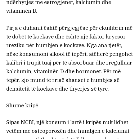
ndërhyrjes me estrogjenet, kalciumin dhe
vitaminën D.
Pirja e duhanit është përgjegjëse për ekuilibrin më
të dobët të kockave dhe është një faktor kryesor
rreziku për humbjen e kockave. Nga ana tjetër,
nëse konsumoni alkool të tepërt, atëherë pengohet
kalibri i trupit tuaj për të absorbuar dhe rregulluar
kalciumin, vitaminën D dhe hormonet. Për më
tepër, kjo mund të rrisë shanset e humbjes së
densitetit të kockave dhe thyerjes së tyre.
Shumë kripë
Sipas NCBI, një konsum i lartë i kripës nuk lidhet
vetëm me osteoporozën dhe humbjen e kalciumit