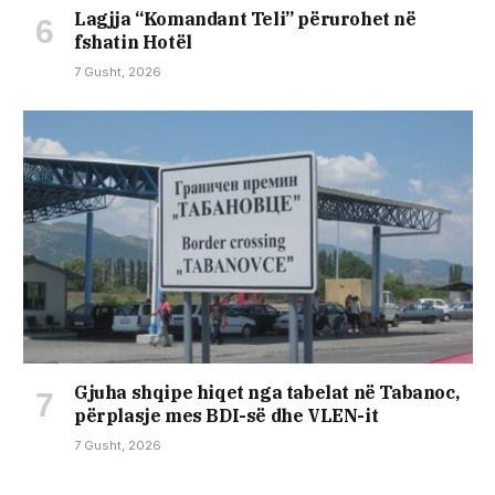
Lagjja “Komandant Teli” përurohet në
fshatin Hotël
7 Gusht, 2026
Gjuha shqipe hiqet nga tabelat në Tabanoc,
përplasje mes BDI-së dhe VLEN-it
7 Gusht, 2026