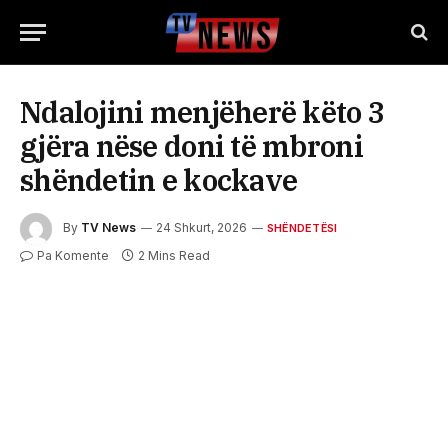
Ndalojini menjëherë këto 3
gjëra nëse doni të mbroni
shëndetin e kockave
By
TV News
24 Shkurt, 2026
SHËNDETËSI
Pa Komente
2 Mins Read