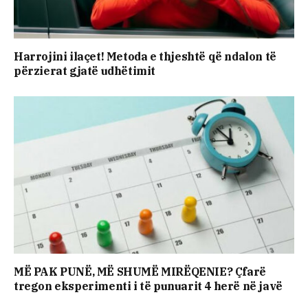
Harrojini ilaçet! Metoda e thjeshtë që ndalon të
përzierat gjatë udhëtimit
MË PAK PUNË, MË SHUMË MIRËQENIE? Çfarë
tregon eksperimenti i të punuarit 4 herë në javë