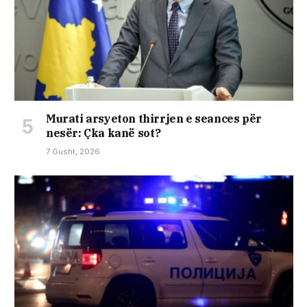
Murati arsyeton thirrjen e seances për
nesër: Çka kanë sot?
7 Gusht, 2026