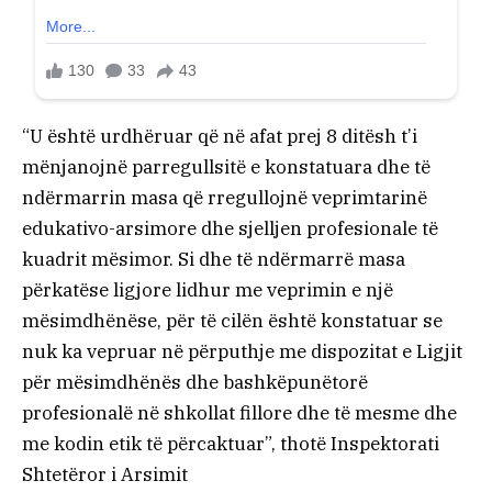
“U është urdhëruar që në afat prej 8 ditësh t’i
mënjanojnë parregullsitë e konstatuara dhe të
ndërmarrin masa që rregullojnë veprimtarinë
edukativo-arsimore dhe sjelljen profesionale të
kuadrit mësimor. Si dhe të ndërmarrë masa
përkatëse ligjore lidhur me veprimin e një
mësimdhënëse, për të cilën është konstatuar se
nuk ka vepruar në përputhje me dispozitat e Ligjit
për mësimdhënës dhe bashkëpunëtorë
profesionalë në shkollat fillore dhe të mesme dhe
me kodin etik të përcaktuar”, thotë Inspektorati
Shtetëror i Arsimit