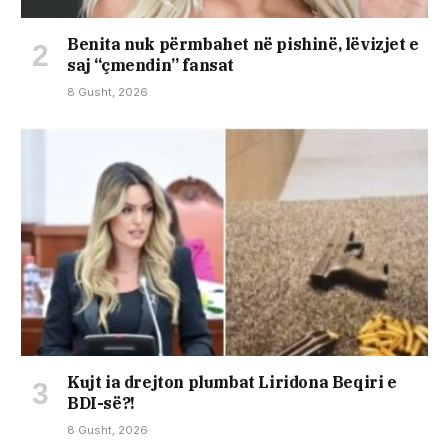
Benita nuk përmbahet në pishinë, lëvizjet e
saj “çmendin” fansat
8 Gusht, 2026
Kujt ia drejton plumbat Liridona Beqiri e
BDI-së?!
8 Gusht, 2026