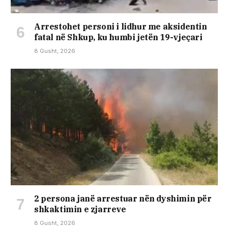
Arrestohet personi i lidhur me aksidentin
fatal në Shkup, ku humbi jetën 19-vjeçari
8 Gusht, 2026
2 persona janë arrestuar nën dyshimin për
shkaktimin e zjarreve
8 Gusht, 2026