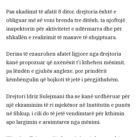
Pas skadimit të afatit 8 ditor, drejtoria është e
obliguar më së voni brenda tre ditësh, ta njoftojë
inspektorin për aktivitetet e ndërmarra dhe për
shkallën e realizimit të masave të shqiptuara.
Derisa të ezaurohen afatet ligjore nga drejtoria
kanë propozuar që nxënësit t’i kthehen mësimit,
pa lëndën e gjuhës angleze, por prindërit
këmbëngulin që bojkoti të jetë i përgjithshëm.
Drejtori Idriz Sulejmani tha se kanë urdhëruar për
një ekzaminim të ri mjekësor në Institutin e punës
në Shkup, i cili do të jetë vendimtarë për kthimin
apo largimin e arsimtares nga mësimi.