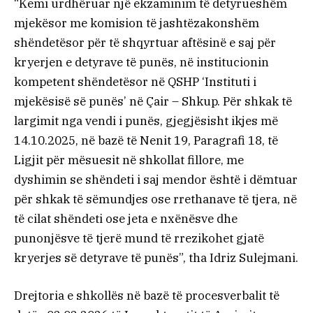
“Kemi urdhëruar një ekzaminim të detyrueshëm
mjekësor me komision të jashtëzakonshëm
shëndetësor për të shqyrtuar aftësinë e saj për
kryerjen e detyrave të punës, në institucionin
kompetent shëndetësor në QSHP ‘Instituti i
mjekësisë së punës’ në Çair – Shkup. Për shkak të
largimit nga vendi i punës, gjegjësisht ikjes më
14.10.2025, në bazë të Nenit 19, Paragrafi 18, të
Ligjit për mësuesit në shkollat fillore, me
dyshimin se shëndeti i saj mendor është i dëmtuar
për shkak të sëmundjes ose rrethanave të tjera, në
të cilat shëndeti ose jeta e nxënësve dhe
punonjësve të tjerë mund të rrezikohet gjatë
kryerjes së detyrave të punës”, tha Idriz Sulejmani.
Drejtoria e shkollës në bazë të procesverbalit të