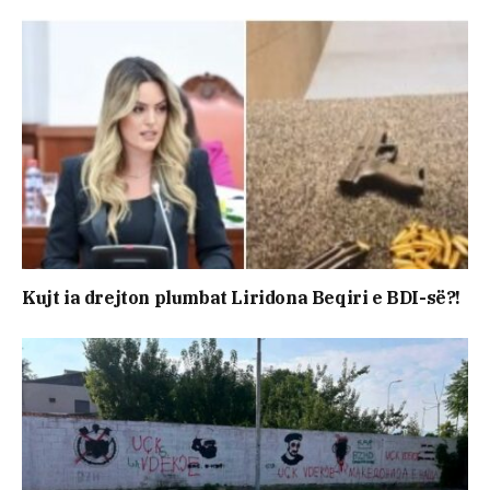
Kujt ia drejton plumbat Liridona Beqiri e BDI-së?!