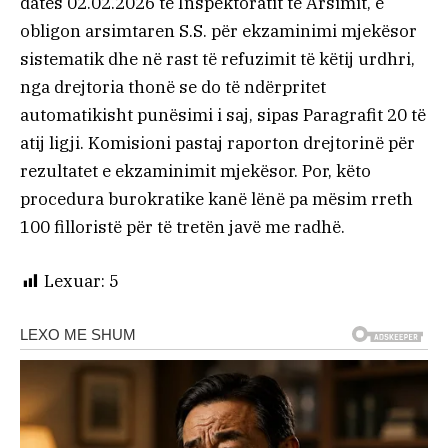
datës 02.02.2026 të Inspektoratit të Arsimit, e
obligon arsimtaren S.S. për ekzaminimi mjekësor
sistematik dhe në rast të refuzimit të këtij urdhri,
nga drejtoria thonë se do të ndërpritet
automatikisht punësimi i saj, sipas Paragrafit 20 të
atij ligji. Komisioni pastaj raporton drejtorinë për
rezultatet e ekzaminimit mjekësor. Por, këto
procedura burokratike kanë lënë pa mësim rreth
100 filloristë për të tretën javë me radhë.
Lexuar:
5