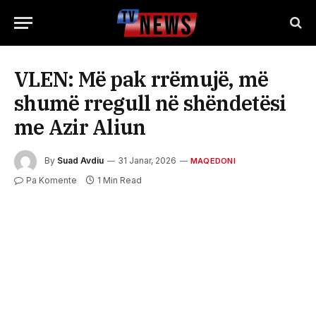
VLEN: Më pak rrëmujë, më
shumë rregull në shëndetësi
me Azir Aliun
By
Suad Avdiu
31 Janar, 2026
MAQEDONI
Pa Komente
1 Min Read