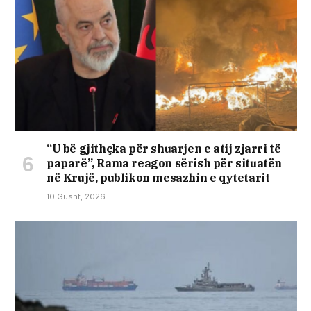
“U bë gjithçka për shuarjen e atij zjarri të
paparë”, Rama reagon sërish për situatën
në Krujë, publikon mesazhin e qytetarit
10 Gusht, 2026