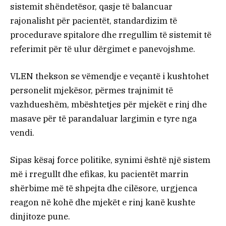
sistemit shëndetësor, qasje të balancuar
rajonalisht për pacientët, standardizim të
procedurave spitalore dhe rregullim të sistemit të
referimit për të ulur dërgimet e panevojshme.
VLEN thekson se vëmendje e veçantë i kushtohet
personelit mjekësor, përmes trajnimit të
vazhdueshëm, mbështetjes për mjekët e rinj dhe
masave për të parandaluar largimin e tyre nga
vendi.
Sipas kësaj force politike, synimi është një sistem
më i rregullt dhe efikas, ku pacientët marrin
shërbime më të shpejta dhe cilësore, urgjenca
reagon në kohë dhe mjekët e rinj kanë kushte
dinjitoze pune.