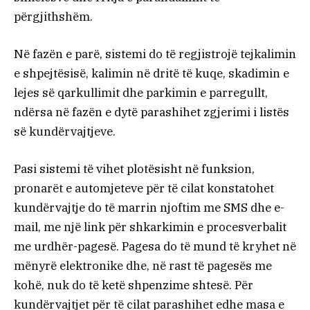
përgjithshëm.
Në fazën e parë, sistemi do të regjistrojë tejkalimin
e shpejtësisë, kalimin në dritë të kuqe, skadimin e
lejes së qarkullimit dhe parkimin e parregullt,
ndërsa në fazën e dytë parashihet zgjerimi i listës
së kundërvajtjeve.
Pasi sistemi të vihet plotësisht në funksion,
pronarët e automjeteve për të cilat konstatohet
kundërvajtje do të marrin njoftim me SMS dhe e-
mail, me një link për shkarkimin e procesverbalit
me urdhër-pagesë. Pagesa do të mund të kryhet në
mënyrë elektronike dhe, në rast të pagesës me
kohë, nuk do të ketë shpenzime shtesë. Për
kundërvajtjet për të cilat parashihet edhe masa e