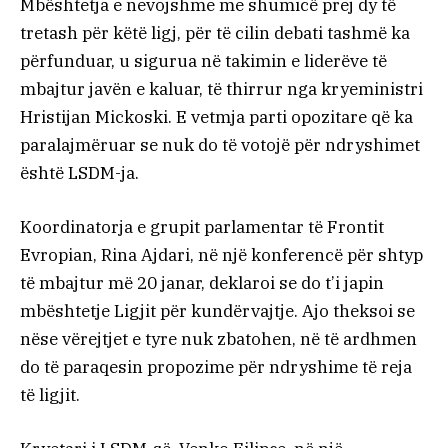
Mbështetja e nevojshme me shumicë prej dy të
tretash për këtë ligj, për të cilin debati tashmë ka
përfunduar, u sigurua në takimin e liderëve të
mbajtur javën e kaluar, të thirrur nga kryeministri
Hristijan Mickoski. E vetmja parti opozitare që ka
paralajmëruar se nuk do të votojë për ndryshimet
është LSDM-ja.
Koordinatorja e grupit parlamentar të Frontit
Evropian, Rina Ajdari, në një konferencë për shtyp
të mbajtur më 20 janar, deklaroi se do t’i japin
mbështetje Ligjit për kundërvajtje. Ajo theksoi se
nëse vërejtjet e tyre nuk zbatohen, në të ardhmen
do të paraqesin propozime për ndryshime të reja
të ligjit.