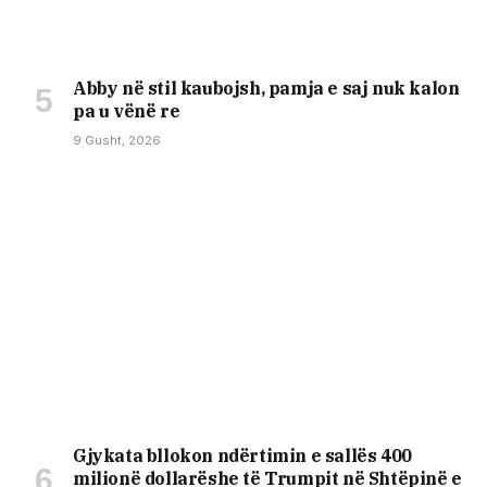
Abby në stil kaubojsh, pamja e saj nuk kalon
pa u vënë re
9 Gusht, 2026
Gjykata bllokon ndërtimin e sallës 400
milionë dollarëshe të Trumpit në Shtëpinë e