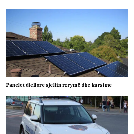
Panelet diellore sjellin rrrymë dhe kursime