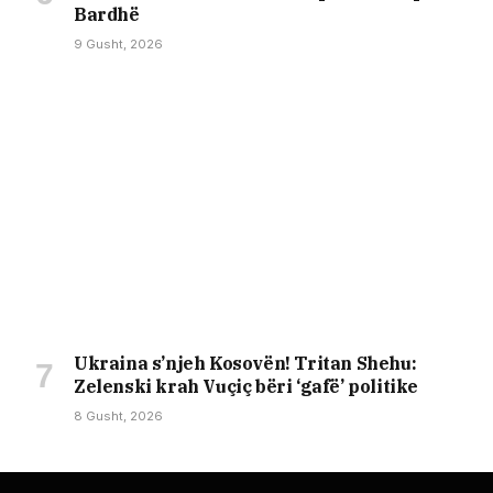
Bardhë
9 Gusht, 2026
Ukraina s’njeh Kosovën! Tritan Shehu:
Zelenski krah Vuçiç bëri ‘gafë’ politike
8 Gusht, 2026