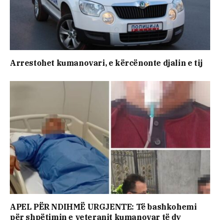
Arrestohet kumanovari, e kërcënonte djalin e tij
APEL PËR NDIHMË URGJENTE: Të bashkohemi
për shpëtimin e veteranit kumanovar të dy