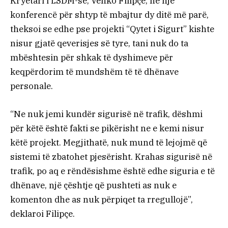
Kryetari i LSDM-së, Venko Filipçe, në një
konferencë për shtyp të mbajtur dy ditë më parë,
theksoi se edhe pse projekti “Qytet i Sigurt” kishte
nisur gjatë qeverisjes së tyre, tani nuk do ta
mbështesin për shkak të dyshimeve për
keqpërdorim të mundshëm të të dhënave
personale.
“Ne nuk jemi kundër sigurisë në trafik, dëshmi
për këtë është fakti se pikërisht ne e kemi nisur
këtë projekt. Megjithatë, nuk mund të lejojmë që
sistemi të zbatohet pjesërisht. Krahas sigurisë në
trafik, po aq e rëndësishme është edhe siguria e të
dhënave, një çështje që pushteti as nuk e
komenton dhe as nuk përpiqet ta rregullojë”,
deklaroi Filipçe.