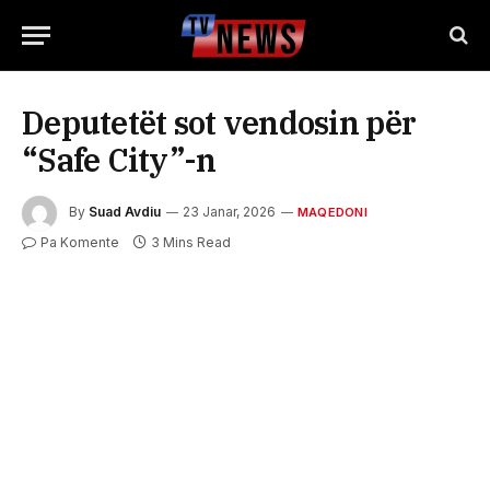
Deputetët sot vendosin për
“Safe City”-n
By
Suad Avdiu
23 Janar, 2026
MAQEDONI
Pa Komente
3 Mins Read