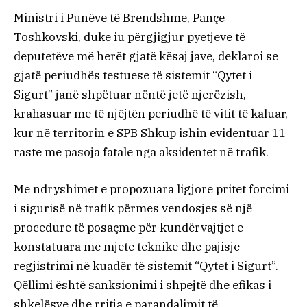
Ministri i Punëve të Brendshme, Pançe
Toshkovski, duke iu përgjigjur pyetjeve të
deputetëve më herët gjatë kësaj jave, deklaroi se
gjatë periudhës testuese të sistemit “Qytet i
Sigurt” janë shpëtuar nëntë jetë njerëzish,
krahasuar me të njëjtën periudhë të vitit të kaluar,
kur në territorin e SPB Shkup ishin evidentuar 11
raste me pasoja fatale nga aksidentet në trafik.
Me ndryshimet e propozuara ligjore pritet forcimi
i sigurisë në trafik përmes vendosjes së një
procedure të posaçme për kundërvajtjet e
konstatuara me mjete teknike dhe pajisje
regjistrimi në kuadër të sistemit “Qytet i Sigurt”.
Qëllimi është sanksionimi i shpejtë dhe efikas i
shkelësve dhe rritja e parandalimit të