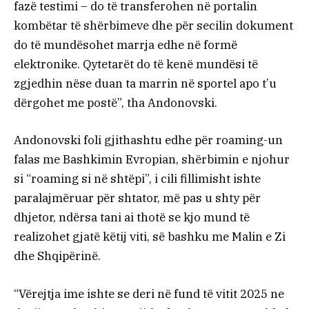
fazë testimi – do të transferohen në portalin
kombëtar të shërbimeve dhe për secilin dokument
do të mundësohet marrja edhe në formë
elektronike. Qytetarët do të kenë mundësi të
zgjedhin nëse duan ta marrin në sportel apo t’u
dërgohet me postë”, tha Andonovski.
Andonovski foli gjithashtu edhe për roaming-un
falas me Bashkimin Evropian, shërbimin e njohur
si “roaming si në shtëpi”, i cili fillimisht ishte
paralajmëruar për shtator, më pas u shty për
dhjetor, ndërsa tani ai thotë se kjo mund të
realizohet gjatë këtij viti, së bashku me Malin e Zi
dhe Shqipërinë.
“Vërejtja ime ishte se deri në fund të vitit 2025 ne