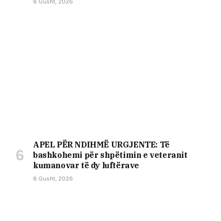
8 Gusht, 2026
APEL PËR NDIHMË URGJENTE: Të
bashkohemi për shpëtimin e veteranit
kumanovar të dy luftërave
8 Gusht, 2026