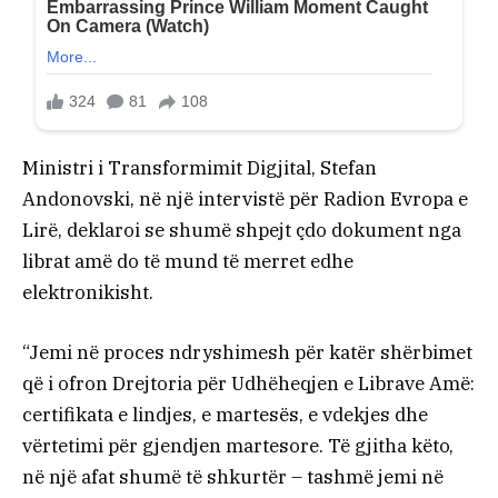
Ministri i Transformimit Digjital, Stefan
Andonovski, në një intervistë për Radion Evropa e
Lirë, deklaroi se shumë shpejt çdo dokument nga
librat amë do të mund të merret edhe
elektronikisht.
“Jemi në proces ndryshimesh për katër shërbimet
që i ofron Drejtoria për Udhëheqjen e Librave Amë:
certifikata e lindjes, e martesës, e vdekjes dhe
vërtetimi për gjendjen martesore. Të gjitha këto,
në një afat shumë të shkurtër – tashmë jemi në