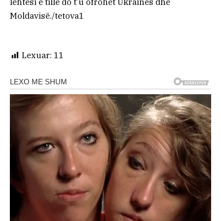
lehtësi e tillë do t’u ofrohet Ukrainës dhe
Moldavisë./tetova1
Lexuar:
11