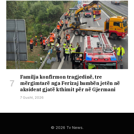
Familja konfirmon tragjedinë, tre
mërgimtarë nga Ferizaj humbën jetën në
aksident gjatë kthimit për në Gjermani
7 Gusht, 2026
© 2026 Tv News.