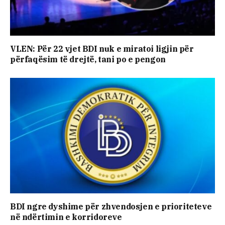
VLEN: Për 22 vjet BDI nuk e miratoi ligjin për
përfaqësim të drejtë, tani po e pengon
BDI ngre dyshime për zhvendosjen e prioriteteve
në ndërtimin e korridoreve