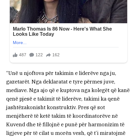
“Unë u njoftova për takimin e liderëve nga ju,
gazetarët. Nga deklaratat e tyre përmes juve,
mediave. Nga ajo që e kuptova nga kolegët që kanë
qenë pjesë e takimit të liderëve, takimi ka qenë
jashtëzakonisht konstruktiv. Pres që sot
menjëherë të ketë takim të koordinatorëve në
Kuvend dhe të fillojnë e punë për harmonizim të
ligjeve për të cilat u morën vesh, që t’i miratojmë