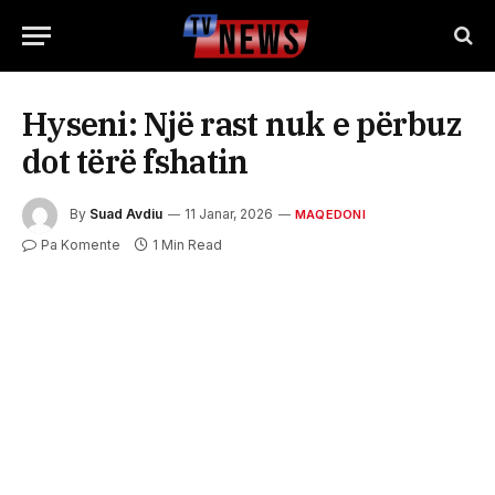
Hyseni: Një rast nuk e përbuz
dot tërë fshatin
By
Suad Avdiu
11 Janar, 2026
MAQEDONI
Pa Komente
1 Min Read