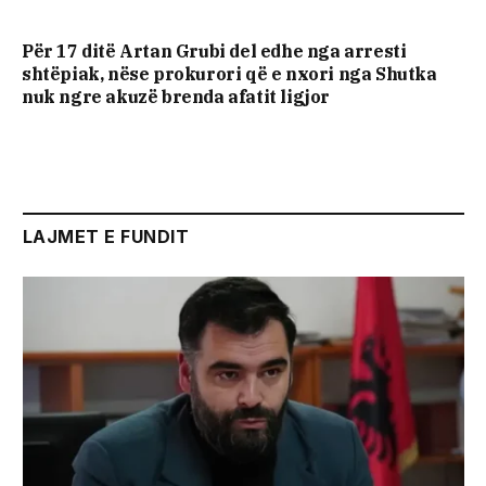
Për 17 ditë Artan Grubi del edhe nga arresti
shtëpiak, nëse prokurori që e nxori nga Shutka
nuk ngre akuzë brenda afatit ligjor
LAJMET E FUNDIT