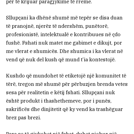
për të krijuar paragjykime të rreme.
Sllupçani ka dhënë shumë më tepër se disa duan
të pranojnë, njerëz të ndershëm, punëtorë,
profesionistë, intelektualë e kontribuues në çdo
fushë. Fshati nuk matet me gabimet e dikujt, por
me vlerat e shumicës. Dhe shumica i ka vlerat në
vend që nuk del kush që mund t’ia kontestojë.
Kushdo që mundohet të etiketojë një komunitet të
tërë, tregon më shumë për përbuzjen brenda vetes
sesa për realitetin e këtij fshati. Sllupçani nuk
është produkt i thashethemeve, por i punës,
sakrificës dhe dinjitetit që ky vend ka trashëguar
brez pas brezi.
Para se të gjykohet një fshat, duhet njohur një