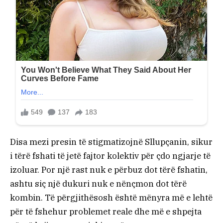
Disa mezi presin të stigmatizojnë Sllupçanin, sikur
i tërë fshati të jetë fajtor kolektiv për çdo ngjarje të
izoluar. Por një rast nuk e përbuz dot tërë fshatin,
ashtu siç një dukuri nuk e nënçmon dot tërë
kombin. Të përgjithësosh është mënyra më e lehtë
për të fshehur problemet reale dhe më e shpejta