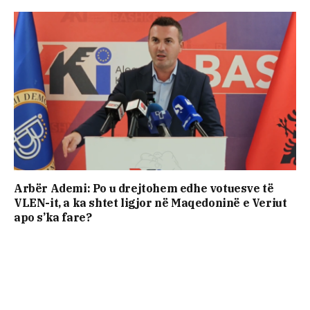
Arbër Ademi: Po u drejtohem edhe votuesve të
VLEN-it, a ka shtet ligjor në Maqedoninë e Veriut
apo s’ka fare?