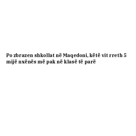
Po zbrazen shkollat në Maqedoni, këtë vit rreth 5
mijë nxënës më pak në klasë të parë