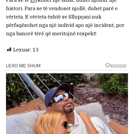
histori. Para se të vendoset njollë, duhet parë e
vërteta. E vërteta është se Sllupçani nuk
përfaqësohet nga një individ apo një incident, por
nga banorë tërë që meritojnë respekt!
Lexuar:
13