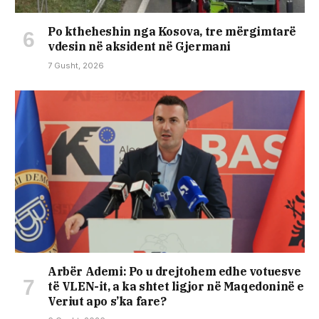
Po ktheheshin nga Kosova, tre mërgimtarë
vdesin në aksident në Gjermani
7 Gusht, 2026
Arbër Ademi: Po u drejtohem edhe votuesve
të VLEN-it, a ka shtet ligjor në Maqedoninë e
Veriut apo s’ka fare?