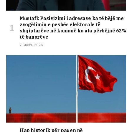
Mustafi: Pasivizimi i adresave ka të bëjë me
zvogëlimin e peshës elektorale të
shqiptarëve në komunë ku ata përbëjnë 62%
të banorëve
7 Gusht, 2026
Hap historik për paqen në