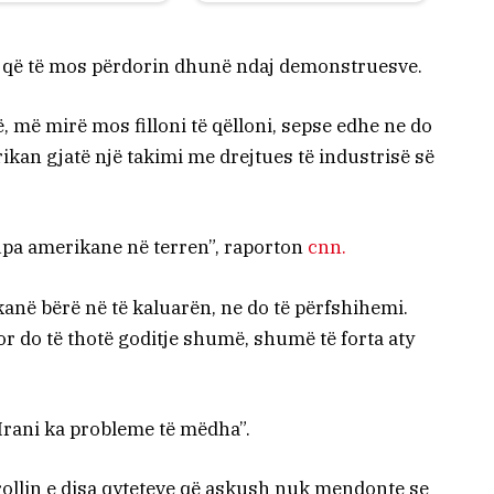
ë që të mos përdorin dhunë ndaj demonstruesve.
, më mirë mos filloni të qëlloni, sepse edhe ne do
erikan gjatë një takimi me drejtues të industrisë së
trupa amerikane në terren”, raporton
cnn.
 kanë bërë në të kaluarën, ne do të përfshihemi.
or do të thotë goditje shumë, shumë të forta aty
Irani ka probleme të mëdha”.
rollin e disa qyteteve që askush nuk mendonte se