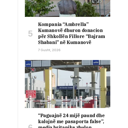
Kompania “Ambrella”
Kumanovë dhuron donacion
për Shkollën Fillore “Bajram
Shabani” në Kumanovë
7 Gusht, 2026
“Paguajnë 24 mijë paund dhe
kalojnë me pasaporta false”,
media britanike zbulon