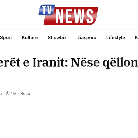
Sport
Kulturë
Showbiz
Diaspora
Lifestyle
K
ët e Iranit: Nëse qëllon
e
1 Min Read