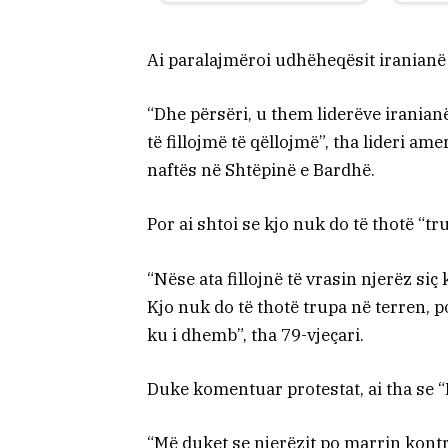
Ai paralajmëroi udhëheqësit iranian
“Dhe përsëri, u them liderëve iranianë
të fillojmë të qëllojmë”, tha lideri am
naftës në Shtëpinë e Bardhë.
Por ai shtoi se kjo nuk do të thotë “
“Nëse ata fillojnë të vrasin njerëz siç
Kjo nuk do të thotë trupa në terren, p
ku i dhemb”, tha 79-vjeçari.
Duke komentuar protestat, ai tha se “
“Më duket se njerëzit po marrin kont