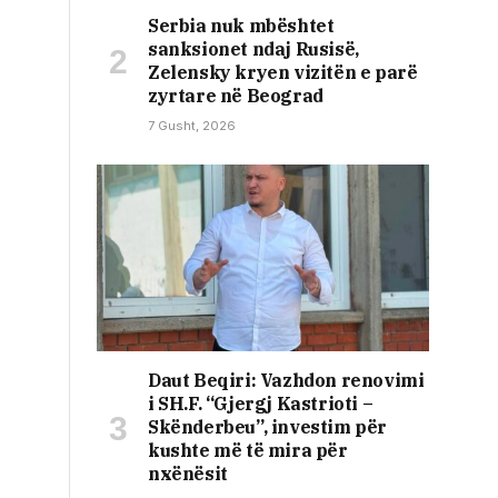
Serbia nuk mbështet
sanksionet ndaj Rusisë,
Zelensky kryen vizitën e parë
zyrtare në Beograd
7 Gusht, 2026
Daut Beqiri: Vazhdon renovimi
i SH.F. “Gjergj Kastrioti –
Skënderbeu”, investim për
kushte më të mira për
nxënësit