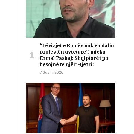
“Lëvizjet e Ramës nuk e ndalin
protestën qytetare”, mjeku
Ermal Pashaj: Shqiptarët po
besojnë te njëri-tjetri!
7 Gusht, 2026