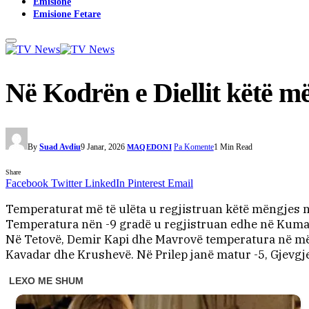
Emisione
Emisione Fetare
Në Kodrën e Diellit këtë m
By
Suad Avdiu
9 Janar, 2026
Pa Komente
1 Min Read
MAQEDONI
Share
Facebook
Twitter
LinkedIn
Pinterest
Email
Temperaturat më të ulëta u regjistruan këtë mëngjes në
Temperatura nën -9 gradë u regjistruan edhe në Kumano
Në Tetovë, Demir Kapi dhe Mavrovë temperatura në mëngj
Kavadar dhe Krushevë. Në Prilep janë matur -5, Gjevgje