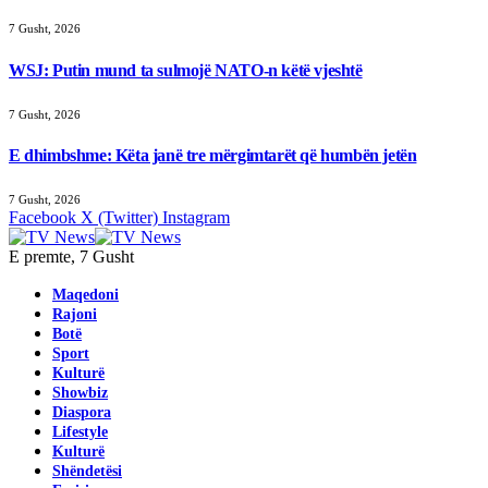
7 Gusht, 2026
WSJ: Putin mund ta sulmojë NATO-n këtë vjeshtë
7 Gusht, 2026
E dhimbshme: Këta janë tre mërgimtarët që humbën jetën
7 Gusht, 2026
Facebook
X (Twitter)
Instagram
E premte, 7 Gusht
Maqedoni
Rajoni
Botë
Sport
Kulturë
Showbiz
Diaspora
Lifestyle
Kulturë
Shëndetësi