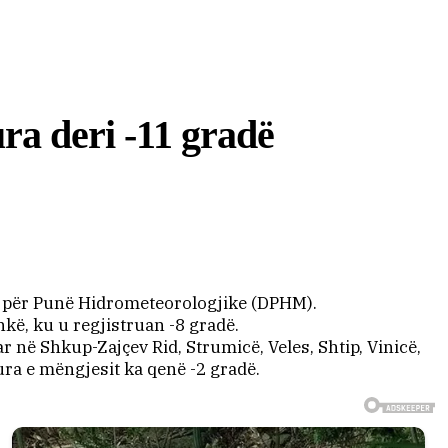
ra deri -11 gradë
ia për Punë Hidrometeorologjike (DPHM).
ë, ku u regjistruan -8 gradë.
në Shkup-Zajçev Rid, Strumicë, Veles, Shtip, Vinicë,
ra e mëngjesit ka qenë -2 gradë.