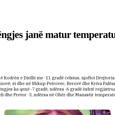
ëngjes janë matur temperatu
 Kodrën e Diellit me -11 gradë celsius, njoftoi Drejtor
vë, si dhe në Shkup-Petrovec, Berovë dhe Kriva Palëank
es ka qenë -7 gradë, ndërsa -6 gradë është regjistruar 
li dhe Pretor -3, ndërsa në Ohër dhe Manastir temperatu