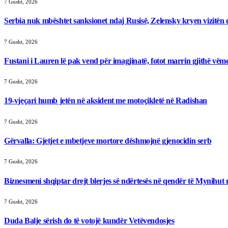
7 Gusht, 2026
Serbia nuk mbështet sanksionet ndaj Rusisë, Zelensky kryen vizitën 
7 Gusht, 2026
Fustani i Lauren lë pak vend për imagjinatë, fotot marrin gjithë vë
7 Gusht, 2026
19-vjeçari humb jetën në aksident me motoçikletë në Radishan
7 Gusht, 2026
Gërvalla: Gjetjet e mbetjeve mortore dëshmojnë gjenocidin serb
7 Gusht, 2026
Biznesmeni shqiptar drejt blerjes së ndërtesës në qendër të Mynihut
7 Gusht, 2026
Duda Balje sërish do të votojë kundër Vetëvendosjes