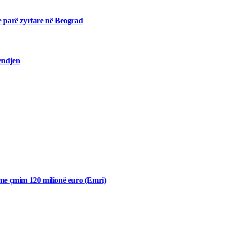
e parë zyrtare në Beograd
mendjen
 me çmim 120 milionë euro (Emri)