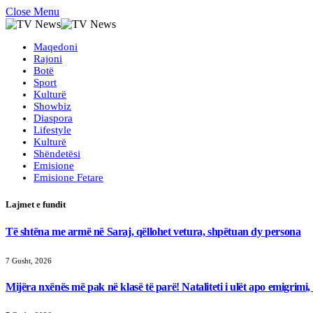
Close Menu
Maqedoni
Rajoni
Botë
Sport
Kulturë
Showbiz
Diaspora
Lifestyle
Kulturë
Shëndetësi
Emisione
Emisione Fetare
Lajmet e fundit
Të shtëna me armë në Saraj, qëllohet vetura, shpëtuan dy persona
7 Gusht, 2026
Mijëra nxënës më pak në klasë të parë! Nataliteti i ulët apo emigrimi, 