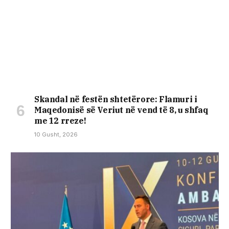
Skandal në festën shtetërore: Flamuri i
Maqedonisë së Veriut në vend të 8, u shfaq
me 12 rreze!
10 Gusht, 2026