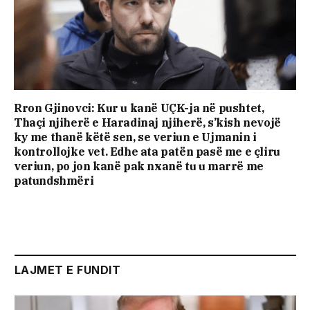
Rron Gjinovci: Kur u kanë UÇK-ja në pushtet,
Thaçi njiherë e Haradinaj njiherë, s’kish nevojë
ky me thanë këtë sen, se veriun e Ujmanin i
kontrollojke vet. Edhe ata patën pasë me e çliru
veriun, po jon kanë pak nxanë tu u marrë me
patundshmëri
LAJMET E FUNDIT