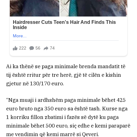
Ai ka thënë se paga minimale brenda mandatit të
tij është rritur për tre herë, gjë të cilën e kishin
gjetur në 130/170 euro.
“Nga muaji i ardhshëm paga minimale bëhet 425
euro bruto nga 350 euro sa është tash. Kurse nga
1 korriku fillon zbatimi i fazës së dytë ku paga
minimale bëhet 500 euro, siç edhe e kemi paraparë
me vendimin që kemi marrë si Qeveri.