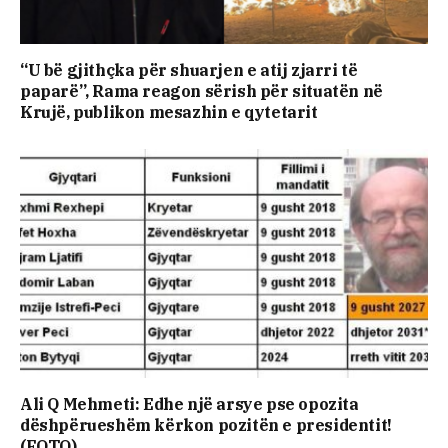
“U bë gjithçka për shuarjen e atij zjarri të
paparë”, Rama reagon sërish për situatën në
Krujë, publikon mesazhin e qytetarit
Ali Q Mehmeti: Edhe një arsye pse opozita
dëshpërueshëm kërkon pozitën e presidentit!
(FOTO)