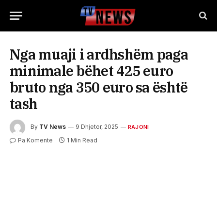
Nga muaji i ardhshëm paga
minimale bëhet 425 euro
bruto nga 350 euro sa është
tash
By
TV News
9 Dhjetor, 2025
RAJONI
Pa Komente
1 Min Read