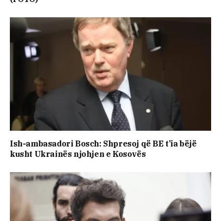
Ish-ambasadori Bosch: Shpresoj që BE t’ia bëjë
kusht Ukrainës njohjen e Kosovës