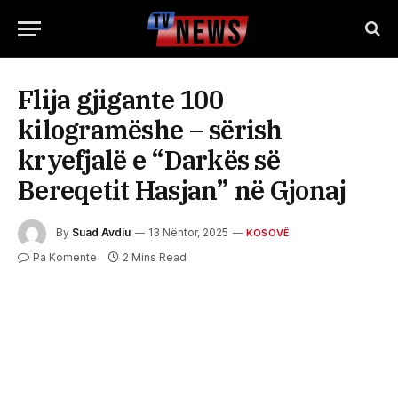
Flija gjigante 100
kilogramëshe – sërish
kryefjalë e “Darkës së
Bereqetit Hasjan” në Gjonaj
By
Suad Avdiu
13 Nëntor, 2025
KOSOVË
Pa Komente
2 Mins Read