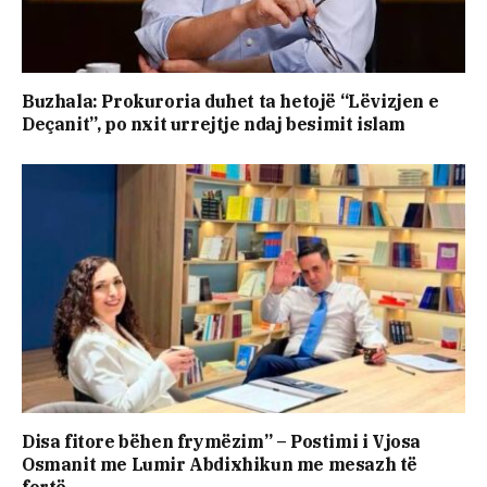
Buzhala: Prokuroria duhet ta hetojë “Lëvizjen e
Deçanit”, po nxit urrejtje ndaj besimit islam
Disa fitore bëhen frymëzim” – Postimi i Vjosa
Osmanit me Lumir Abdixhikun me mesazh të