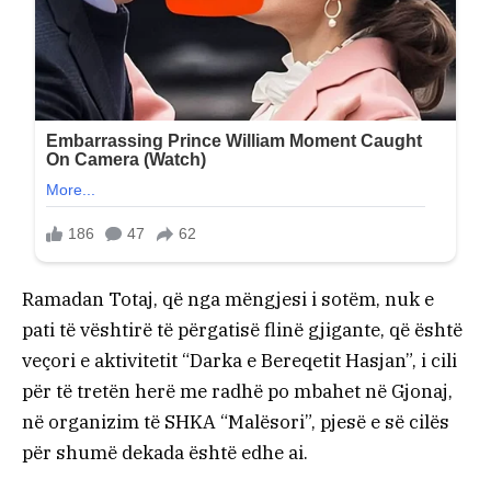
Ramadan Totaj, që nga mëngjesi i sotëm, nuk e
pati të vështirë të përgatisë flinë gjigante, që është
veçori e aktivitetit “Darka e Bereqetit Hasjan”, i cili
për të tretën herë me radhë po mbahet në Gjonaj,
në organizim të SHKA “Malësori”, pjesë e së cilës
për shumë dekada është edhe ai.