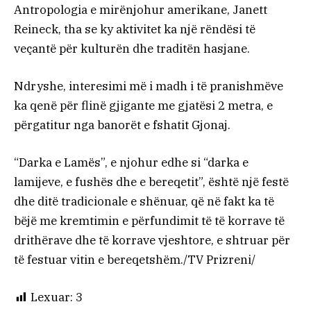
Antropologia e mirënjohur amerikane, Janett
Reineck, tha se ky aktivitet ka një rëndësi të
veçantë për kulturën dhe traditën hasjane.
Ndryshe, interesimi më i madh i të pranishmëve
ka qenë për flinë gjigante me gjatësi 2 metra, e
përgatitur nga banorët e fshatit Gjonaj.
“Darka e Lamës”, e njohur edhe si “darka e
lamijeve, e fushës dhe e bereqetit”, është një festë
dhe ditë tradicionale e shënuar, që në fakt ka të
bëjë me kremtimin e përfundimit të të korrave të
drithërave dhe të korrave vjeshtore, e shtruar për
të festuar vitin e bereqetshëm./TV Prizreni/
Lexuar:
3