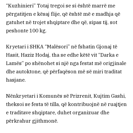
“Kuzhinieri” Totaj tregoi se si është marrë me
përgatitjen e kësaj flije, që është më e madhja që
gatuhet në trojet shqiptare dhe që, sipas tij, sot
peshonte 100 kg.
Kryetari i SHKA “Malësori” në fshatin Gjonaj të
Hasit, Haziz Hodaj, tha se edhe këtë vit “Darka e
Lamës” po shënohet si një nga festat më origjinale
dhe autoktone, që përfaqëson më së miri traditat
hasjane.
Nënkryetari i Komunës së Prizrenit, Kujtim Gashi,
theksoi se festa të tilla, që kontribuojnë në ruajtjen
e traditave shqiptare, duhet organizuar dhe
përkrahur gjithmonë.