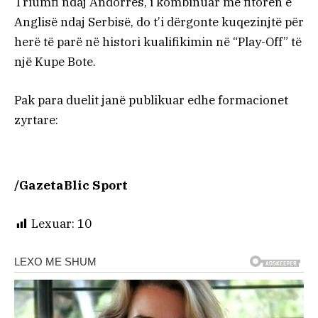
Triumfi ndaj Andorrës, i kombinuar me fitoren e
Anglisë ndaj Serbisë, do t’i dërgonte kuqezinjtë për
herë të parë në histori kualifikimin në “Play-Off” të
një Kupe Bote.
Pak para duelit janë publikuar edhe formacionet
zyrtare:
/GazetaBlic Sport
Lexuar:
10