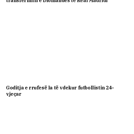
transferimin e Diomandes te Real Madridi
Goditja e rrufesë la të vdekur futbollistin 24-
vjeçar