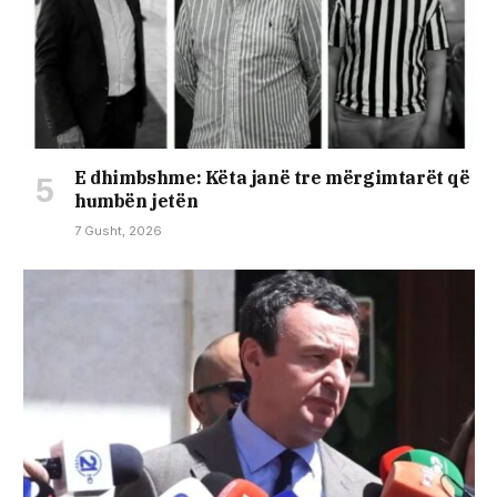
E dhimbshme: Këta janë tre mërgimtarët që
humbën jetën
7 Gusht, 2026