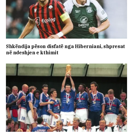
Shkëndija pëson disfatë nga Hiberniani, shpresat
në ndeshjen e kthimit