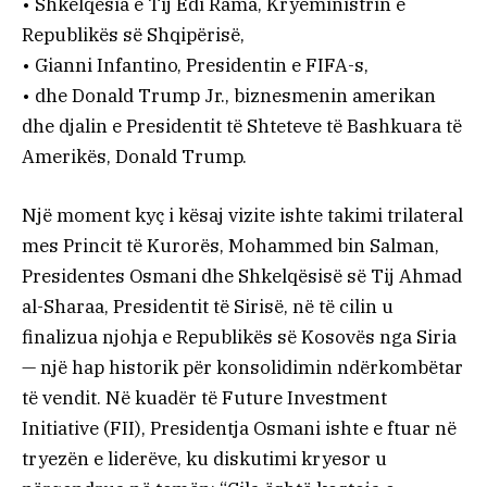
• Shkelqësia e Tij Edi Rama, Kryeministrin e
Republikës së Shqipërisë,
• Gianni Infantino, Presidentin e FIFA-s,
• dhe Donald Trump Jr., biznesmenin amerikan
dhe djalin e Presidentit të Shteteve të Bashkuara të
Amerikës, Donald Trump.
Një moment kyç i kësaj vizite ishte takimi trilateral
mes Princit të Kurorës, Mohammed bin Salman,
Presidentes Osmani dhe Shkelqësisë së Tij Ahmad
al-Sharaa, Presidentit të Sirisë, në të cilin u
finalizua njohja e Republikës së Kosovës nga Siria
— një hap historik për konsolidimin ndërkombëtar
të vendit. Në kuadër të Future Investment
Initiative (FII), Presidentja Osmani ishte e ftuar në
tryezën e liderëve, ku diskutimi kryesor u