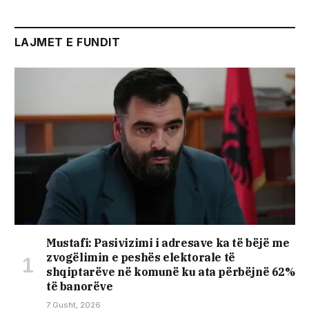
LAJMET E FUNDIT
Mustafi: Pasivizimi i adresave ka të bëjë me
zvogëlimin e peshës elektorale të
shqiptarëve në komunë ku ata përbëjnë 62%
të banorëve
7 Gusht, 2026