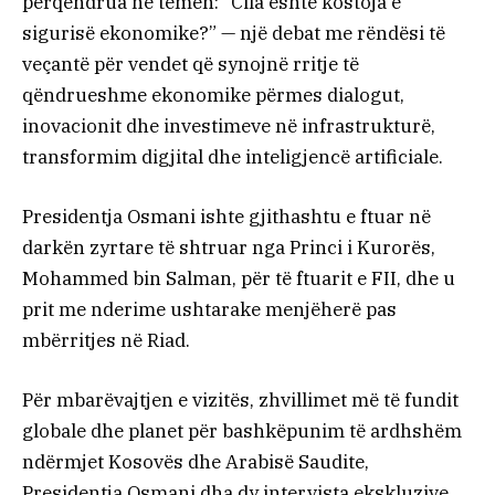
përqendrua në temën: “Cila është kostoja e
sigurisë ekonomike?” — një debat me rëndësi të
veçantë për vendet që synojnë rritje të
qëndrueshme ekonomike përmes dialogut,
inovacionit dhe investimeve në infrastrukturë,
transformim digjital dhe inteligjencë artificiale.
Presidentja Osmani ishte gjithashtu e ftuar në
darkën zyrtare të shtruar nga Princi i Kurorës,
Mohammed bin Salman, për të ftuarit e FII, dhe u
prit me nderime ushtarake menjëherë pas
mbërritjes në Riad.
Për mbarëvajtjen e vizitës, zhvillimet më të fundit
globale dhe planet për bashkëpunim të ardhshëm
ndërmjet Kosovës dhe Arabisë Saudite,
Presidentja Osmani dha dy intervista ekskluzive