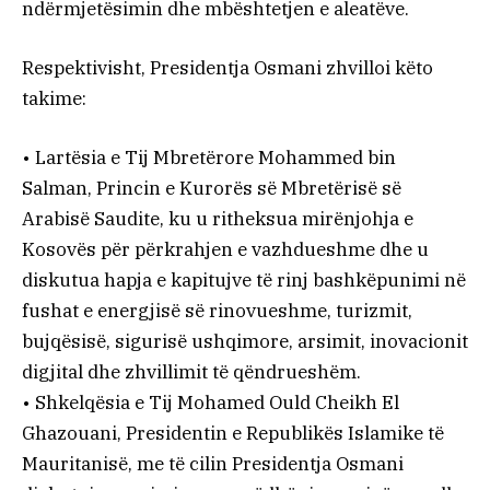
ndërmjetësimin dhe mbështetjen e aleatëve.
Respektivisht, Presidentja Osmani zhvilloi këto
takime:
• Lartësia e Tij Mbretërore Mohammed bin
Salman, Princin e Kurorës së Mbretërisë së
Arabisë Saudite, ku u ritheksua mirënjohja e
Kosovës për përkrahjen e vazhdueshme dhe u
diskutua hapja e kapitujve të rinj bashkëpunimi në
fushat e energjisë së rinovueshme, turizmit,
bujqësisë, sigurisë ushqimore, arsimit, inovacionit
digjital dhe zhvillimit të qëndrueshëm.
• Shkelqësia e Tij Mohamed Ould Cheikh El
Ghazouani, Presidentin e Republikës Islamike të
Mauritanisë, me të cilin Presidentja Osmani