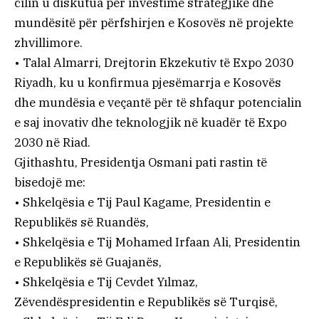
cilin u diskutua për investime strategjike dhe
mundësitë për përfshirjen e Kosovës në projekte
zhvillimore.
• Talal Almarri, Drejtorin Ekzekutiv të Expo 2030
Riyadh, ku u konfirmua pjesëmarrja e Kosovës
dhe mundësia e veçantë për të shfaqur potencialin
e saj inovativ dhe teknologjik në kuadër të Expo
2030 në Riad.
Gjithashtu, Presidentja Osmani pati rastin të
bisedojë me:
• Shkelqësia e Tij Paul Kagame, Presidentin e
Republikës së Ruandës,
• Shkelqësia e Tij Mohamed Irfaan Ali, Presidentin
e Republikës së Guajanës,
• Shkelqësia e Tij Cevdet Yılmaz,
Zëvendëspresidentin e Republikës së Turqisë,