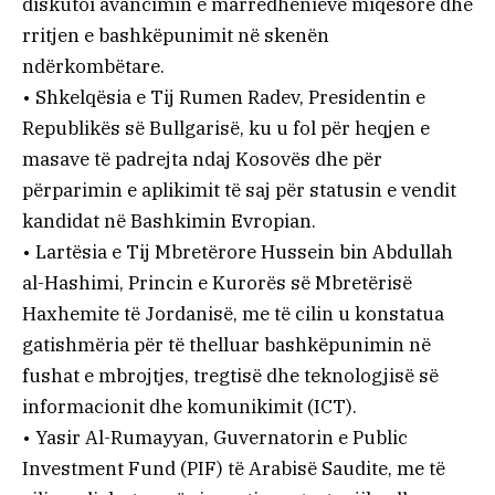
diskutoi avancimin e marrëdhënieve miqësore dhe
rritjen e bashkëpunimit në skenën
ndërkombëtare.
• Shkelqësia e Tij Rumen Radev, Presidentin e
Republikës së Bullgarisë, ku u fol për heqjen e
masave të padrejta ndaj Kosovës dhe për
përparimin e aplikimit të saj për statusin e vendit
kandidat në Bashkimin Evropian.
• Lartësia e Tij Mbretërore Hussein bin Abdullah
al-Hashimi, Princin e Kurorës së Mbretërisë
Haxhemite të Jordanisë, me të cilin u konstatua
gatishmëria për të thelluar bashkëpunimin në
fushat e mbrojtjes, tregtisë dhe teknologjisë së
informacionit dhe komunikimit (ICT).
• Yasir Al-Rumayyan, Guvernatorin e Public
Investment Fund (PIF) të Arabisë Saudite, me të