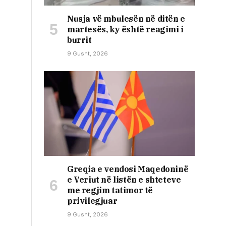
Nusja vë mbulesën në ditën e
martesës, ky është reagimi i
burrit
9 Gusht, 2026
Greqia e vendosi Maqedoninë
e Veriut në listën e shteteve
me regjim tatimor të
privilegjuar
9 Gusht, 2026