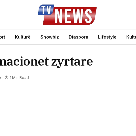
ort
Kulturë
Showbiz
Diaspora
Lifestyle
Kult
rmacionet zyrtare
e
1 Min Read