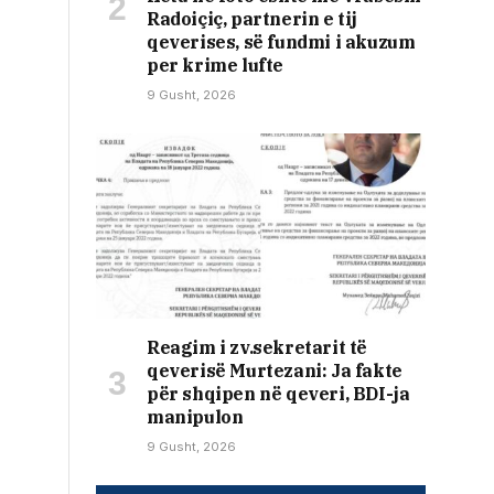
Radoiçiç, partnerin e tij
qeverises, së fundmi i akuzum
per krime lufte
9 Gusht, 2026
Reagim i zv.sekretarit të
qeverisë Murtezani: Ja fakte
për shqipen në qeveri, BDI-ja
manipulon
9 Gusht, 2026