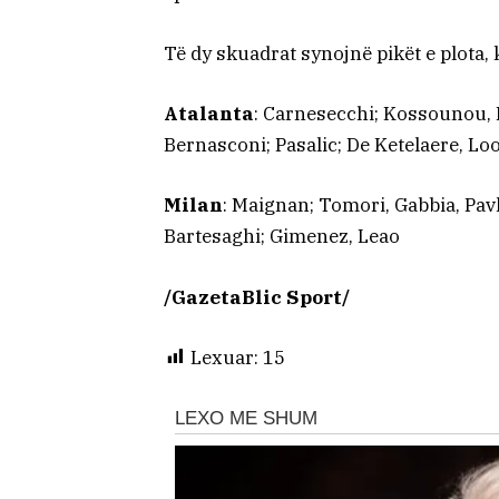
Të dy skuadrat synojnë pikët e plota,
Atalanta
: Carnesecchi; Kossounou, 
Bernasconi; Pasalic; De Ketelaere, L
Milan
: Maignan; Tomori, Gabbia, Pavl
Bartesaghi; Gimenez, Leao
/GazetaBlic Sport/
Lexuar:
15