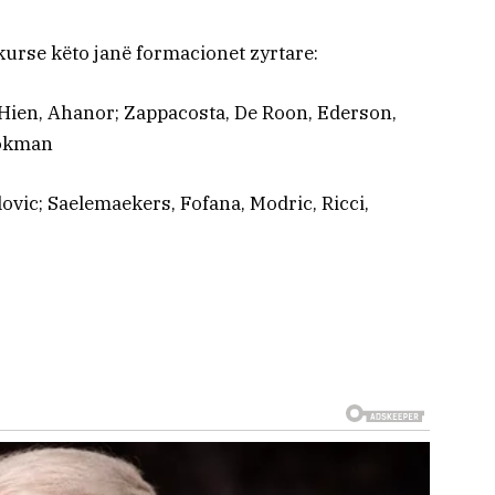
 kurse këto janë formacionet zyrtare:
Hien, Ahanor; Zappacosta, De Roon, Ederson,
ookman
ovic; Saelemaekers, Fofana, Modric, Ricci,