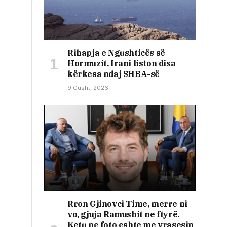
Rihapja e Ngushticës së
Hormuzit, Irani liston disa
kërkesa ndaj SHBA-së
9 Gusht, 2026
Rron Gjinovci Time, merre ni
vo, gjuja Ramushit ne ftyrë.
Ketu ne foto eshte me vrasesin