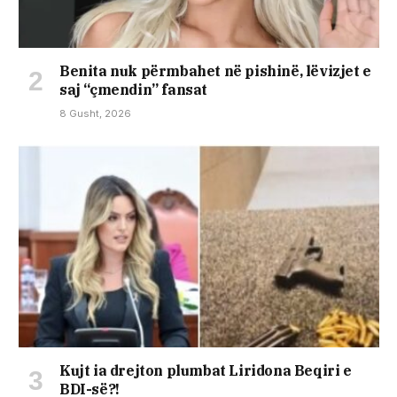
Benita nuk përmbahet në pishinë, lëvizjet e
saj “çmendin” fansat
8 Gusht, 2026
Kujt ia drejton plumbat Liridona Beqiri e
BDI-së?!