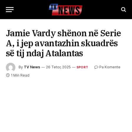
Jamie Vardy shënon në Serie
A, i jep avantazhin skuadrës
së tij ndaj Atalantas
By
TV News
26 Tetor, 2025
Pa Komente
SPORT
1 Min Read