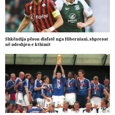
Shkëndija pëson disfatë nga Hiberniani, shpresat
në ndeshjen e kthimit