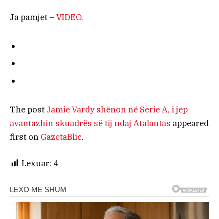
Ja pamjet –
VIDEO
.
The post
Jamie Vardy shënon në Serie A, i jep
avantazhin skuadrës së tij ndaj Atalantas
appeared
first on
GazetaBlic
.
Lexuar:
4