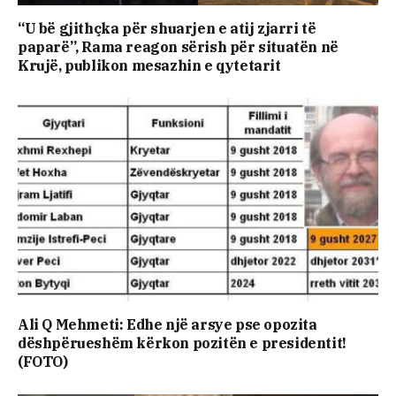
“U bë gjithçka për shuarjen e atij zjarri të
paparë”, Rama reagon sërish për situatën në
Krujë, publikon mesazhin e qytetarit
Ali Q Mehmeti: Edhe një arsye pse opozita
dëshpërueshëm kërkon pozitën e presidentit!
(FOTO)