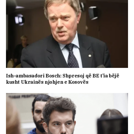
Ish-ambasadori Bosch: Shpresoj që BE t’ia bëjë
kusht Ukrainës njohjen e Kosovës