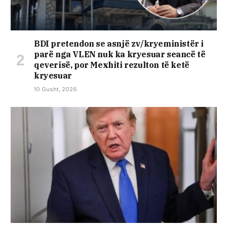
BDI pretendon se asnjë zv/kryeministër i
parë nga VLEN nuk ka kryesuar seancë të
qeverisë, por Mexhiti rezulton të ketë
kryesuar
10 Gusht, 2026