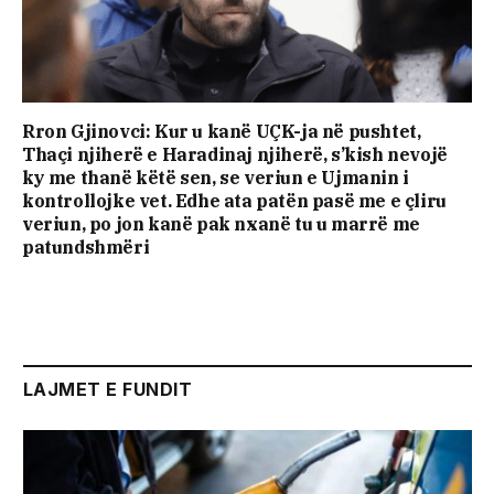
Rron Gjinovci: Kur u kanë UÇK-ja në pushtet,
Thaçi njiherë e Haradinaj njiherë, s’kish nevojë
ky me thanë këtë sen, se veriun e Ujmanin i
kontrollojke vet. Edhe ata patën pasë me e çliru
veriun, po jon kanë pak nxanë tu u marrë me
patundshmëri
LAJMET E FUNDIT