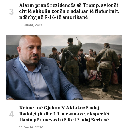
Alarm pranë rezidencës së Trump, avionët
civilë shkelin zonën e ndaluar të fluturimit,
ndërhyjnë F-16-të amerikanë
10 Gusht, 2026
Krimet në Gjakovë/ Aktakuzë ndaj
Radoiçiqit dhe 19 personave, ekspertët
flasin për mesazh të fortë ndaj Serbisë
10 Gusht, 2026