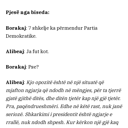
Pjesë nga biseda:
Borakaj
: 7 shkelje ka përmendur Partia
Demokratike.
Alibeaj
: Ja fut kot.
Borakaj
: Pse?
Alibeaj
:
Kjo opozitë është në një situatë që
mjafton ngjarja që ndodh në mëngjes, për ta tjerrë
gjatë gjithë ditës, dhe ditën tjetër kap një gjë tjetër.
Pra, paqëndrueshmëri. Edhe në këtë rast, nuk janë
seriozë. Shkarkimi i presidentit është ngjarje e
rrallë, nuk ndodh shpesh. Kur kërkon një gjë kaq