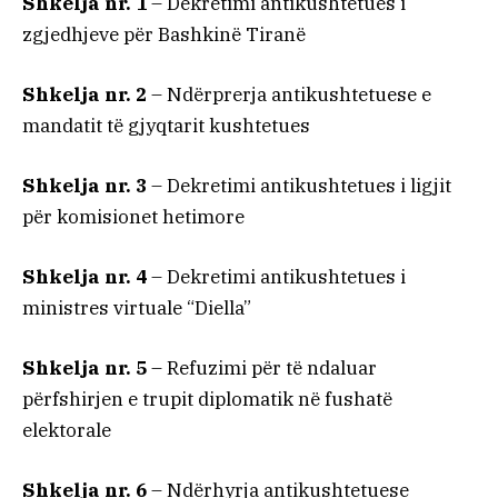
Shkelja nr. 1
– Dekretimi antikushtetues i
zgjedhjeve për Bashkinë Tiranë
Shkelja nr. 2
– Ndërprerja antikushtetuese e
mandatit të gjyqtarit kushtetues
Shkelja nr. 3
– Dekretimi antikushtetues i ligjit
për komisionet hetimore
Shkelja nr. 4
– Dekretimi antikushtetues i
ministres virtuale “Diella”
Shkelja nr. 5
– Refuzimi për të ndaluar
përfshirjen e trupit diplomatik në fushatë
elektorale
Shkelja nr. 6
– Ndërhyrja antikushtetuese