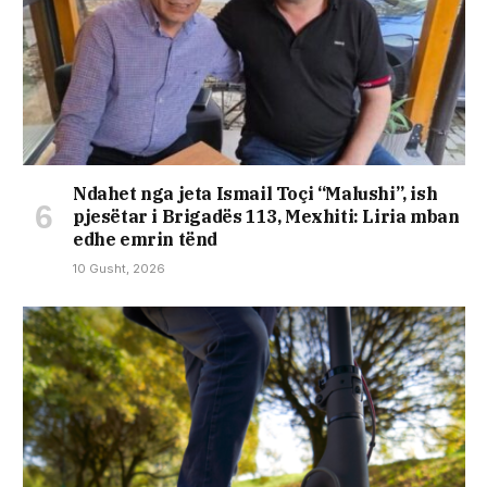
Ndahet nga jeta Ismail Toçi “Malushi”, ish
pjesëtar i Brigadës 113, Mexhiti: Liria mban
edhe emrin tënd
10 Gusht, 2026