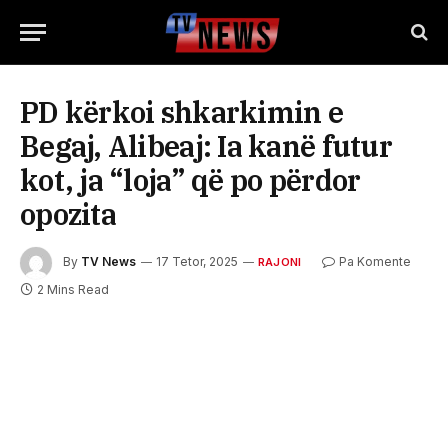
PD kërkoi shkarkimin e
Begaj, Alibeaj: Ia kanë futur
kot, ja “loja” që po përdor
opozita
By
TV News
17 Tetor, 2025
Pa Komente
RAJONI
2 Mins Read