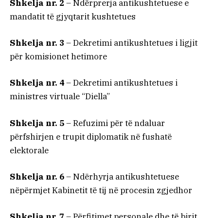
Shkelja nr. 2
– Ndërprerja antikushtetuese e
mandatit të gjyqtarit kushtetues
Shkelja nr. 3
– Dekretimi antikushtetues i ligjit
për komisionet hetimore
Shkelja nr. 4
– Dekretimi antikushtetues i
ministres virtuale “Diella”
Shkelja nr. 5
– Refuzimi për të ndaluar
përfshirjen e trupit diplomatik në fushatë
elektorale
Shkelja nr. 6
– Ndërhyrja antikushtetuese
nëpërmjet Kabinetit të tij në procesin zgjedhor
Shkelja nr. 7
– Përfitimet personale dhe të birit