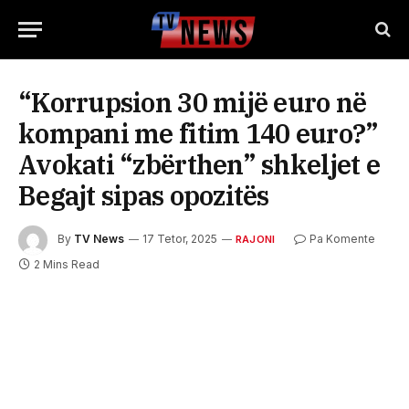
“Korrupsion 30 mijë euro në
kompani me fitim 140 euro?”
Avokati “zbërthen” shkeljet e
Begajt sipas opozitës
By
TV News
17 Tetor, 2025
Pa Komente
RAJONI
2 Mins Read