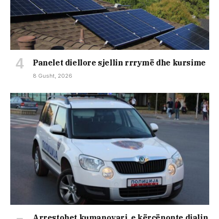
Panelet diellore sjellin rrrymë dhe kursime
8 Gusht, 2026
Arrestohet kumanovari, e kërcënonte djalin