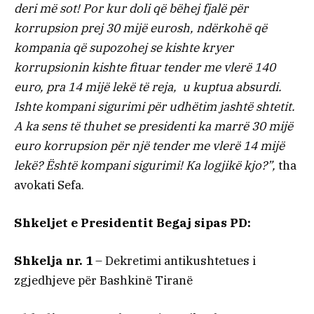
deri më sot! Por kur doli që bëhej fjalë për
korrupsion prej 30 mijë eurosh, ndërkohë që
kompania që supozohej se kishte kryer
korrupsionin kishte fituar tender me vlerë 140
euro, pra 14 mijë lekë të reja, u kuptua absurdi.
Ishte kompani sigurimi për udhëtim jashtë shtetit.
A ka sens të thuhet se presidenti ka marrë 30 mijë
euro korrupsion për një tender me vlerë 14 mijë
lekë? Është kompani sigurimi! Ka logjikë kjo?”,
tha
avokati Sefa.
Shkeljet e Presidentit Begaj sipas PD:
Shkelja nr. 1
– Dekretimi antikushtetues i
zgjedhjeve për Bashkinë Tiranë