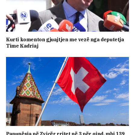
Kurti komenton gjuajtjen me vezë nga deputetja
Time Kadriaj
Papunësia në Zvicër rritet në 3 për qind, mbi 139