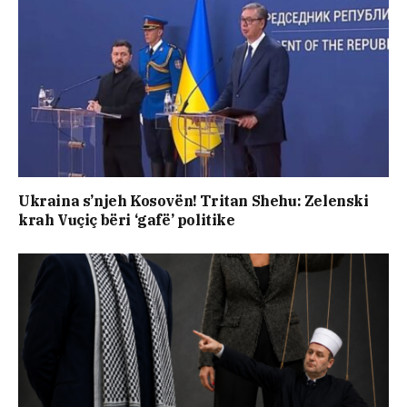
Ukraina s’njeh Kosovën! Tritan Shehu: Zelenski
krah Vuçiç bëri ‘gafë’ politike