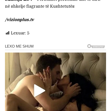
në shkelje flagrante të Kushtetutës
/vizionplus.tv
Lexuar:
5