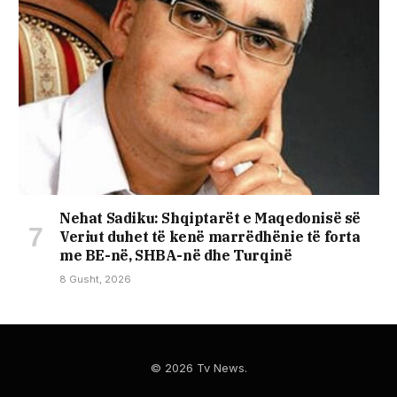
Nehat Sadiku: Shqiptarët e Maqedonisë së
Veriut duhet të kenë marrëdhënie të forta
me BE-në, SHBA-në dhe Turqinë
8 Gusht, 2026
© 2026 Tv News.