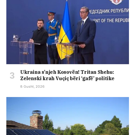
Ukraina s’njeh Kosovën! Tritan Shehu:
Zelenski krah Vuçiç bëri ‘gafë’ politike
8 Gusht, 2026