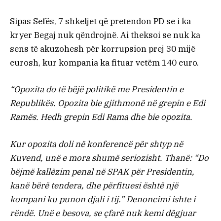
Sipas Sefës, 7 shkeljet që pretendon PD se i ka
kryer Begaj nuk qëndrojnë. Ai theksoi se nuk ka
sens të akuzohesh për korrupsion prej 30 mijë
eurosh, kur kompania ka fituar vetëm 140 euro.
“Opozita do të bëjë politikë me Presidentin e
Republikës. Opozita bie gjithmonë në grepin e Edi
Ramës. Hedh grepin Edi Rama dhe bie opozita.
Kur opozita doli në konferencë për shtyp në
Kuvend, unë e mora shumë seriozisht. Thanë: “Do
bëjmë kallëzim penal në SPAK për Presidentin,
kanë bërë tendera, dhe përfituesi është një
kompani ku punon djali i tij.” Denoncimi ishte i
rëndë. Unë e besova, se çfarë nuk kemi dëgjuar