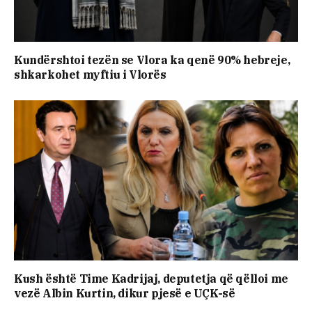
Kundërshtoi tezën se Vlora ka qenë 90% hebreje,
shkarkohet myftiu i Vlorës
Kush është Time Kadrijaj, deputetja që qëlloi me
vezë Albin Kurtin, dikur pjesë e UÇK-së