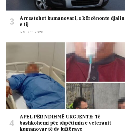
Arrestohet kumanovari, e kërcënonte djalin
e tij
8 Gusht, 2026
APEL PËR NDIHMË URGJENTE: Të
bashkohemi për shpëtimin e veteranit
kumanovar të dy luftërave