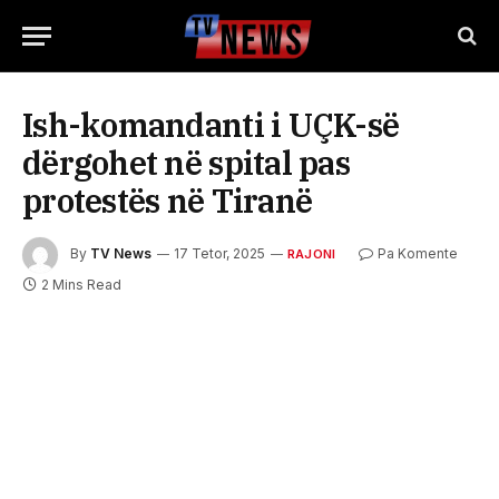
Ish-komandanti i UÇK-së
dërgohet në spital pas
protestës në Tiranë
By
TV News
17 Tetor, 2025
Pa Komente
RAJONI
2 Mins Read