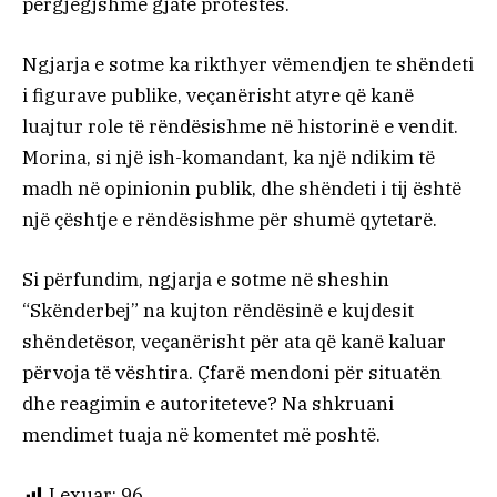
përgjegjshme gjatë protestës.
Ngjarja e sotme ka rikthyer vëmendjen te shëndeti
i figurave publike, veçanërisht atyre që kanë
luajtur role të rëndësishme në historinë e vendit.
Morina, si një ish-komandant, ka një ndikim të
madh në opinionin publik, dhe shëndeti i tij është
një çështje e rëndësishme për shumë qytetarë.
Si përfundim, ngjarja e sotme në sheshin
“Skënderbej” na kujton rëndësinë e kujdesit
shëndetësor, veçanërisht për ata që kanë kaluar
përvoja të vështira. Çfarë mendoni për situatën
dhe reagimin e autoriteteve? Na shkruani
mendimet tuaja në komentet më poshtë.
Lexuar:
96