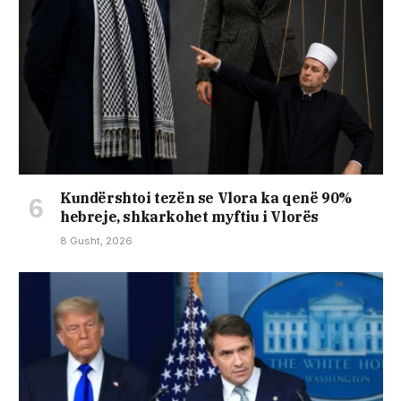
Kundërshtoi tezën se Vlora ka qenë 90%
hebreje, shkarkohet myftiu i Vlorës
8 Gusht, 2026