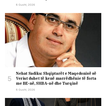
8 Gusht, 2026
Nehat Sadiku: Shqiptarët e Maqedonisë së
Veriut duhet të kenë marrëdhënie të forta
me BE-në, SHBA-në dhe Turqinë
8 Gusht, 2026