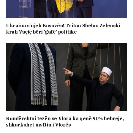
Ukraina s’njeh Kosovën! Tritan Shehu: Zelenski
krah Vuçiç bëri ‘gafë’ politike
Kundërshtoi tezën se Vlora ka qenë 90% hebreje,
shkarkohet myftiu i Vlorës