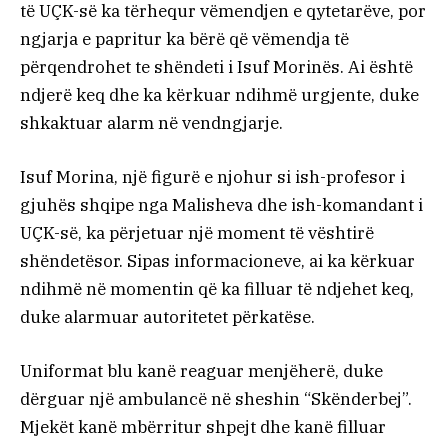
të UÇK-së ka tërhequr vëmendjen e qytetarëve, por
ngjarja e papritur ka bërë që vëmendja të
përqendrohet te shëndeti i Isuf Morinës. Ai është
ndjerë keq dhe ka kërkuar ndihmë urgjente, duke
shkaktuar alarm në vendngjarje.
Isuf Morina, një figurë e njohur si ish-profesor i
gjuhës shqipe nga Malisheva dhe ish-komandant i
UÇK-së, ka përjetuar një moment të vështirë
shëndetësor. Sipas informacioneve, ai ka kërkuar
ndihmë në momentin që ka filluar të ndjehet keq,
duke alarmuar autoritetet përkatëse.
Uniformat blu kanë reaguar menjëherë, duke
dërguar një ambulancë në sheshin “Skënderbej”.
Mjekët kanë mbërritur shpejt dhe kanë filluar