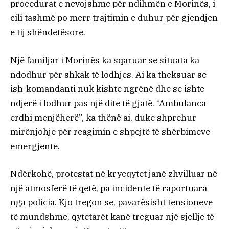
procedurat e nevojshme për ndihmën e Morinës, i
cili tashmë po merr trajtimin e duhur për gjendjen
e tij shëndetësore.
Një familjar i Morinës ka sqaruar se situata ka
ndodhur për shkak të lodhjes. Ai ka theksuar se
ish-komandanti nuk kishte ngrënë dhe se ishte
ndjerë i lodhur pas një dite të gjatë. “Ambulanca
erdhi menjëherë”, ka thënë ai, duke shprehur
mirënjohje për reagimin e shpejtë të shërbimeve
emergjente.
Ndërkohë, protestat në kryeqytet janë zhvilluar në
një atmosferë të qetë, pa incidente të raportuara
nga policia. Kjo tregon se, pavarësisht tensioneve
të mundshme, qytetarët kanë treguar një sjellje të