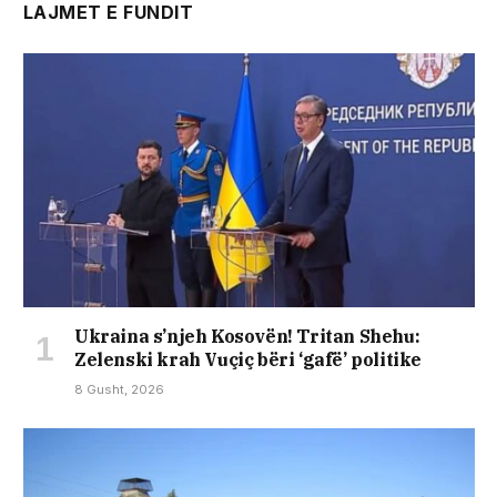
LAJMET E FUNDIT
Ukraina s’njeh Kosovën! Tritan Shehu:
Zelenski krah Vuçiç bëri ‘gafë’ politike
8 Gusht, 2026