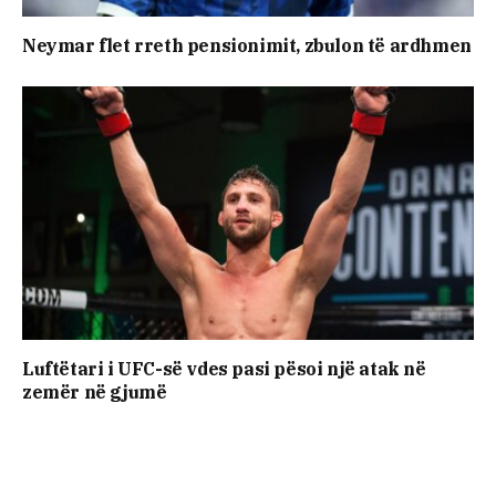
Neymar flet rreth pensionimit, zbulon të ardhmen
Luftëtari i UFC-së vdes pasi pësoi një atak në
zemër në gjumë