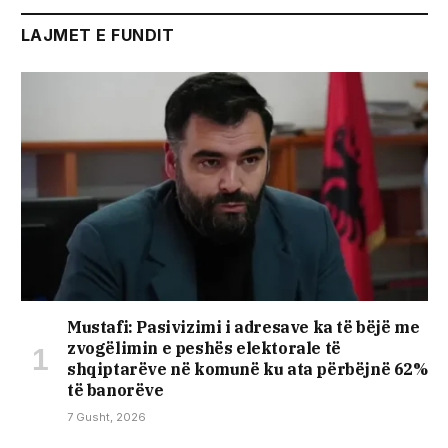
LAJMET E FUNDIT
Mustafi: Pasivizimi i adresave ka të bëjë me
zvogëlimin e peshës elektorale të
shqiptarëve në komunë ku ata përbëjnë 62%
të banorëve
7 Gusht, 2026