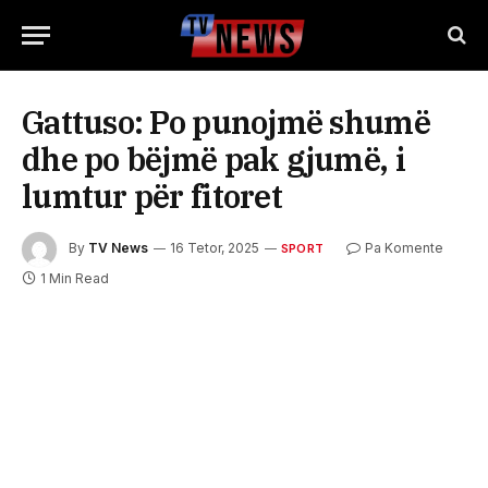
Gattuso: Po punojmë shumë
dhe po bëjmë pak gjumë, i
lumtur për fitoret
By
TV News
16 Tetor, 2025
Pa Komente
SPORT
1 Min Read