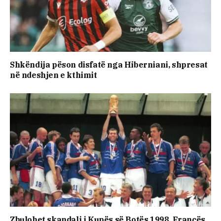
Shkëndija pëson disfatë nga Hiberniani, shpresat
në ndeshjen e kthimit
Zbulohet skandali i Kupës së Botës 1998, Francës