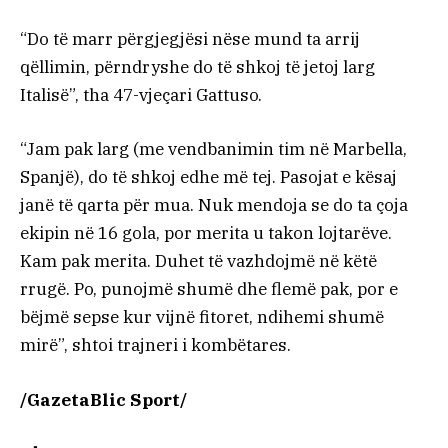
“Do të marr përgjegjësi nëse mund ta arrij
qëllimin, përndryshe do të shkoj të jetoj larg
Italisë”, tha 47-vjeçari Gattuso.
“Jam pak larg (me vendbanimin tim në Marbella,
Spanjë), do të shkoj edhe më tej. Pasojat e kësaj
janë të qarta për mua. Nuk mendoja se do ta çoja
ekipin në 16 gola, por merita u takon lojtarëve.
Kam pak merita. Duhet të vazhdojmë në këtë
rrugë. Po, punojmë shumë dhe flemë pak, por e
bëjmë sepse kur vijnë fitoret, ndihemi shumë
mirë”, shtoi trajneri i kombëtares.
/GazetaBlic Sport/