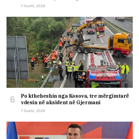
7 Gusht, 2026
Po ktheheshin nga Kosova, tre mërgimtarë
vdesin në aksident në Gjermani
7 Gusht, 2026