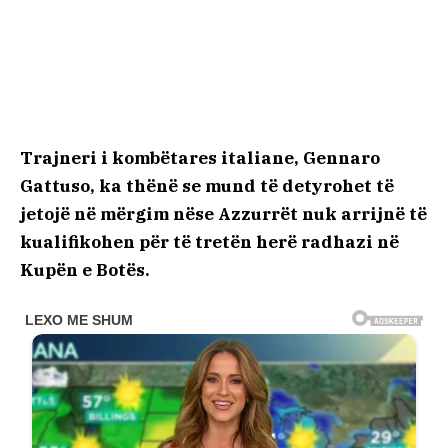
Trajneri i kombëtares italiane, Gennaro
Gattuso, ka thënë se mund të detyrohet të
jetojë në mërgim nëse Azzurrët nuk arrijnë të
kualifikohen për të tretën herë radhazi në
Kupën e Botës.