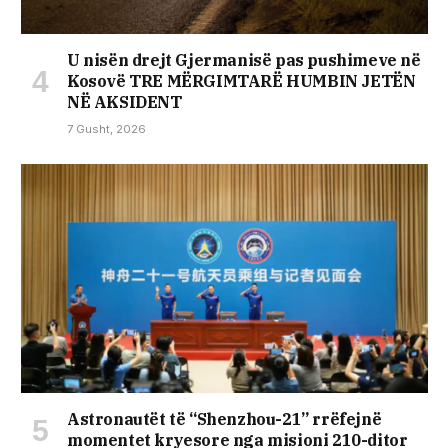
U nisën drejt Gjermanisë pas pushimeve në
Kosovë TRE MËRGIMTARË HUMBIN JETËN
NË AKSIDENT
7 Gusht, 2026
Astronautët të “Shenzhou-21” rrëfejnë
momentet kryesore nga misioni 210-ditor