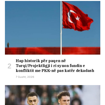
Hap historik për paqen në
Turqi/Projektligji i ri synon fundin e
konfliktit me PKK-në pas katër dekadash
7 Gusht, 2026