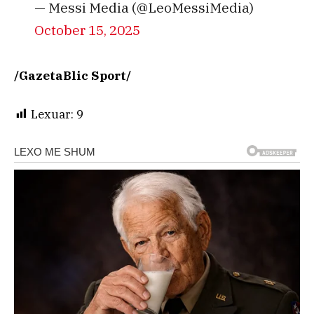
— Messi Media (@LeoMessiMedia)
October 15, 2025
/GazetaBlic Sport/
Lexuar:
9