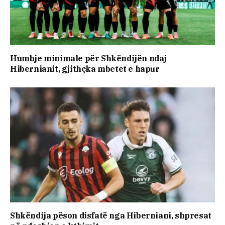
Humbje minimale për Shkëndijën ndaj
Hibernianit, gjithçka mbetet e hapur
Shkëndija pëson disfatë nga Hiberniani, shpresat