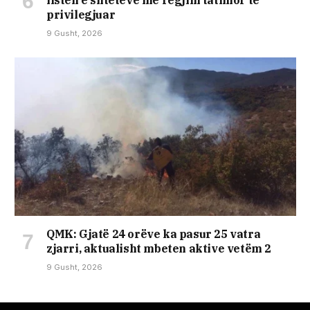
listën e shteteve me regjim tatimor të
privilegjuar
9 Gusht, 2026
QMK: Gjatë 24 orëve ka pasur 25 vatra
zjarri, aktualisht mbeten aktive vetëm 2
9 Gusht, 2026