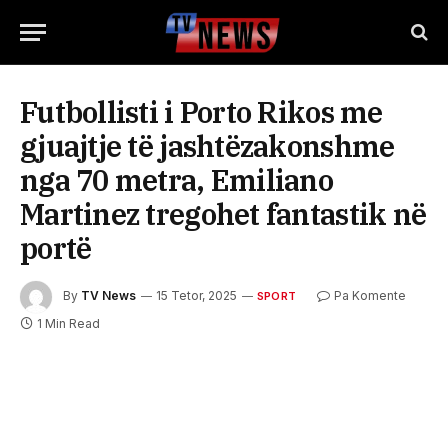
Futbollisti i Porto Rikos me
gjuajtje të jashtëzakonshme
nga 70 metra, Emiliano
Martinez tregohet fantastik në
portë
By
TV News
15 Tetor, 2025
Pa Komente
SPORT
1 Min Read