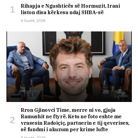
Rihapja e Ngushticës së Hormuzit, Irani
liston disa kërkesa ndaj SHBA-së
9 Gusht, 2026
Rron Gjinovci Time, merre ni vo, gjuja
Ramushit ne ftyrë. Ketu ne foto eshte me
vrasesin Radoiçiç, partnerin e tij qeverises,
së fundmi i akuzum per krime lufte
9 Gusht, 2026