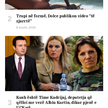
Trupi në formë, Dolce publikon video “të
zjarrtë”
8 Gusht, 2026
Kush është Time Kadrijaj, deputetja që
qëlloi me vezë Albin Kurtin, dikur pjesë e
UÇK-së