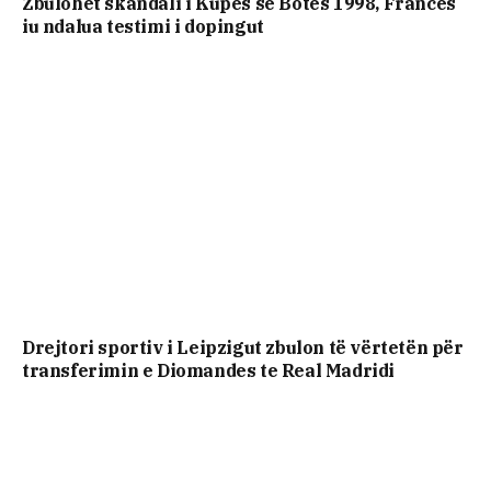
Zbulohet skandali i Kupës së Botës 1998, Francës
iu ndalua testimi i dopingut
Drejtori sportiv i Leipzigut zbulon të vërtetën për
transferimin e Diomandes te Real Madridi