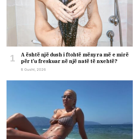
A është një dush i ftohtë mënyra më e mirë
për t’u freskuar në një natë të nxehtë?
8 Gusht, 2026