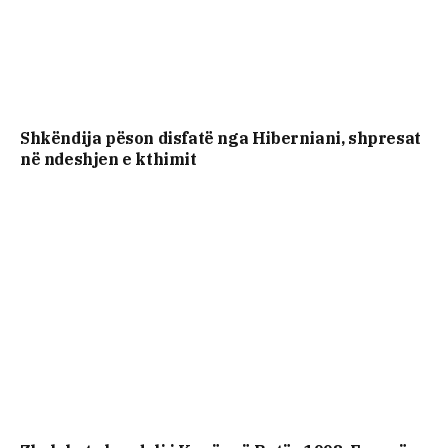
Shkëndija pëson disfatë nga Hiberniani, shpresat
në ndeshjen e kthimit