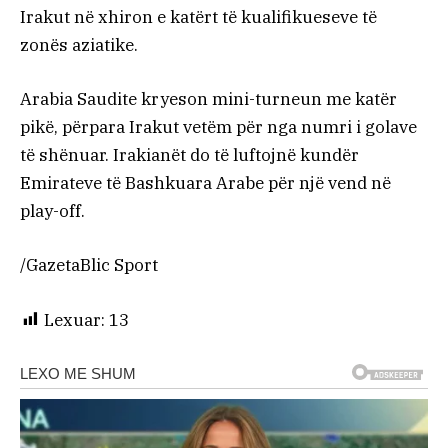
Irakut në xhiron e katërt të kualifikueseve të
zonës aziatike.
Arabia Saudite kryeson mini-turneun me katër
pikë, përpara Irakut vetëm për nga numri i golave ​​
të shënuar. Irakianët do të luftojnë kundër
Emirateve të Bashkuara Arabe për një vend në
play-off.
/GazetaBlic Sport
Lexuar:
13