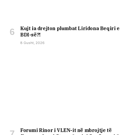
Kujt ia drejton plumbat Liridona Beqiri e
BDI-së?!
8 Gusht, 2026
Forumi Rinor i VLEN-it në mbrojtje të