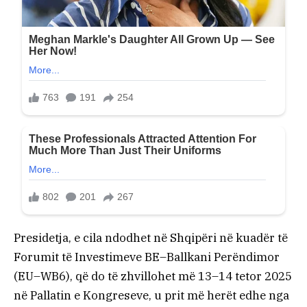
Presidetja, e cila ndodhet në Shqipëri në kuadër të
Forumit të Investimeve BE–Ballkani Perëndimor
(EU–WB6), që do të zhvillohet më 13–14 tetor 2025
në Pallatin e Kongreseve, u prit më herët edhe nga