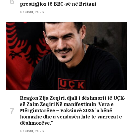
prestigjioz të BBC-së në Britani
6 Gusht, 2026
Reagon Zija Zeqiri, djali i dëshmorit të UÇK-
së Zaim Zeqiri Në manifestimin ‘Vera e
Mërgimtarëve – Vaksincë 2026’ u bënë
homazhe dhe u vendosën lule te varrezat e
dëshmorëve.”
6 Gusht, 2026