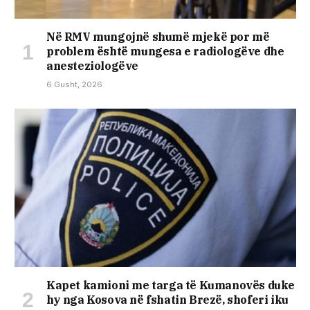
Në RMV mungojnë shumë mjekë por më
problem është mungesa e radiologëve dhe
anesteziologëve
6 Gusht, 2026
Kapet kamioni me targa të Kumanovës duke
hy nga Kosova në fshatin Brezë, shoferi iku