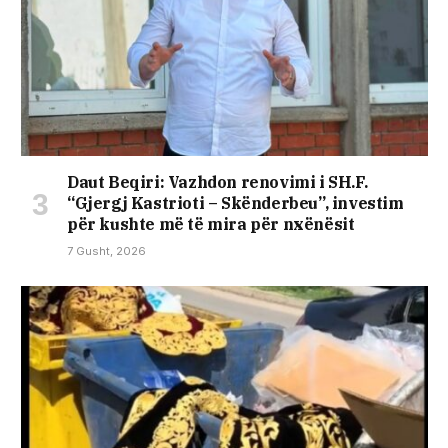
Daut Beqiri: Vazhdon renovimi i SH.F.
“Gjergj Kastrioti – Skënderbeu”, investim
për kushte më të mira për nxënësit
7 Gusht, 2026