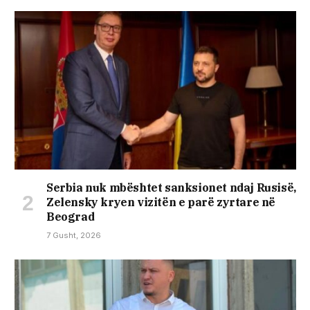
Serbia nuk mbështet sanksionet ndaj Rusisë,
Zelensky kryen vizitën e parë zyrtare në
Beograd
7 Gusht, 2026