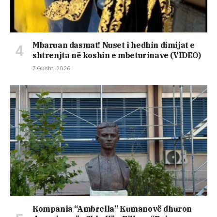
Mbaruan dasmat! Nuset i hedhin dimijat e
shtrenjta në koshin e mbeturinave (VIDEO)
7 Gusht, 2026
Kompania “Ambrella” Kumanovë dhuron