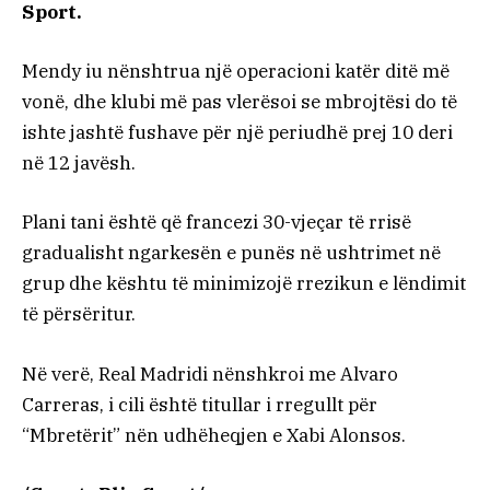
Sport.
Mendy iu nënshtrua një operacioni katër ditë më
vonë, dhe klubi më pas vlerësoi se mbrojtësi do të
ishte jashtë fushave për një periudhë prej 10 deri
në 12 javësh.
Plani tani është që francezi 30-vjeçar të rrisë
gradualisht ngarkesën e punës në ushtrimet në
grup dhe kështu të minimizojë rrezikun e lëndimit
të përsëritur.
Në verë, Real Madridi nënshkroi me Alvaro
Carreras, i cili është titullar i rregullt për
“Mbretërit” nën udhëheqjen e Xabi Alonsos.