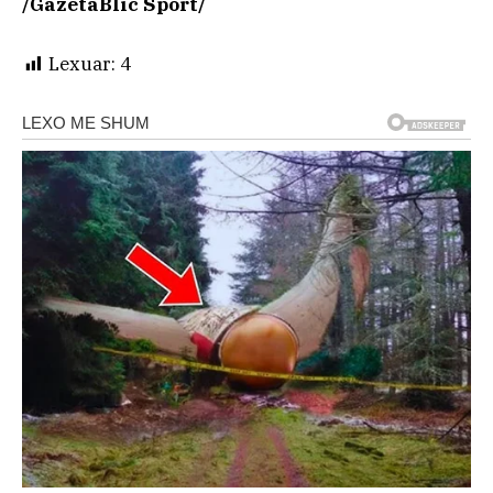
/GazetaBlic Sport/
Lexuar:
4