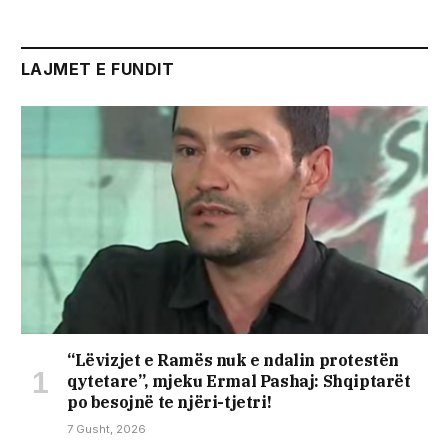
LAJMET E FUNDIT
“Lëvizjet e Ramës nuk e ndalin protestën
qytetare”, mjeku Ermal Pashaj: Shqiptarët
po besojnë te njëri-tjetri!
7 Gusht, 2026