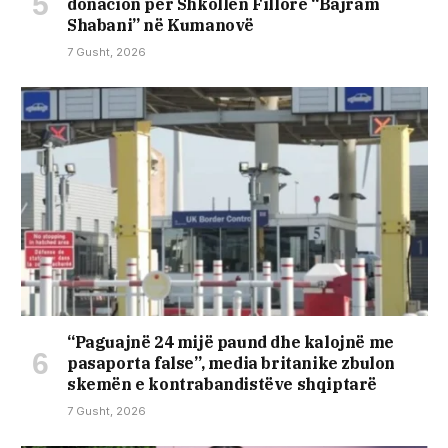
donacion për Shkollën Fillore “Bajram
Shabani” në Kumanovë
7 Gusht, 2026
“Paguajnë 24 mijë paund dhe kalojnë me
pasaporta false”, media britanike zbulon
skemën e kontrabandistëve shqiptarë
7 Gusht, 2026