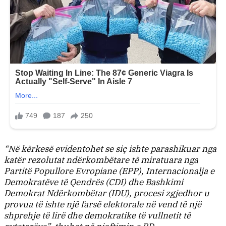
“Në kërkesë evidentohet se siç ishte parashikuar nga
katër rezolutat ndërkombëtare të miratuara nga
Partitë Popullore Evropiane (EPP), Internacionalja e
Demokratëve të Qendrës (CDI) dhe Bashkimi
Demokrat Ndërkombëtar (IDU), procesi zgjedhor u
provua të ishte një farsë elektorale në vend të një
shprehje të lirë dhe demokratike të vullnetit të