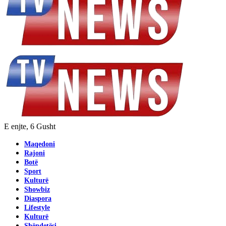
E enjte, 6 Gusht
Maqedoni
Rajoni
Botë
Sport
Kulturë
Showbiz
Diaspora
Lifestyle
Kulturë
Shëndetësi