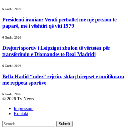
6 Gusht, 2026
Presidenti iranian: Vendi përballet me një presion të
paparë, më i vështiri që viti 1979
6 Gusht, 2026
Drejtori sportiv i Leipzigut zbulon të vërtetën për
transferimin e Diomandes te Real Madridi
6 Gusht, 2026
Bella Hadid “ndez” rrjetin, shfaq bicepset e tonifikuara
me reçipeta sportive
6 Gusht, 2026
© 2026 Tv News.
Impressum
Kontakt
Submit