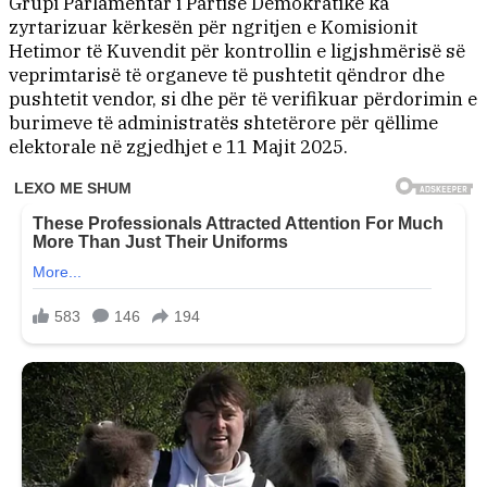
Grupi Parlamentar i Partisë Demokratike ka
zyrtarizuar kërkesën për ngritjen e Komisionit
Hetimor të Kuvendit për kontrollin e ligjshmërisë së
veprimtarisë të organeve të pushtetit qëndror dhe
pushtetit vendor, si dhe për të verifikuar përdorimin e
burimeve të administratës shtetërore për qëllime
elektorale në zgjedhjet e 11 Majit 2025.