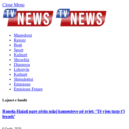
Close Menu
Maqedoni
Rajoni
Botë
Sport
Kulturë
Showbiz
Diaspora
Lifestyle
Kulturë
Shëndetësi
Emisione
Emisione Fetare
Lajmet e fundit
Ronela Hajati ngre zërin ndaj komenteve në rrjet: ‘Të vjen turp t’i
lexosh’
6 Gusht, 2026