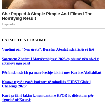
LAJME TE NGJASHME
Vendimi për “Non grata”, Berisha: Atentat ndaj fjalës së lirë
Sorensen: Zbatimi i Marrëveshjes së 2023-ës, shumë nën nivel të
zotimeve nga palët
Përfundon sërish pa marrëveshje takimi mes Kurtit e Abdixhikut
Kosova pjesë e garës botërore të robotikës “FIRST Global
Challenge 2026”
Kurti priti në takim komandantin e KFOR-it, diskutuan për
sigurinë në Kosovë