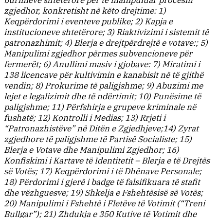
zgjedhor, konkretisht në këto drejtime: 1)
Keqpërdorimi i eventeve publike; 2) Kapja e
institucioneve shtetërore; 3) Riaktivizimi i sistemit të
patronazhimit; 4) Blerja e drejtpërdrejtë e votave:; 5)
Manipulimi zgjedhor përmes subvencioneve për
fermerët; 6) Anullimi masiv i gjobave: 7) Miratimi i
138 licencave për kultivimin e kanabisit në të gjithë
vendin; 8) Prokurime të paligjshme; 9) Abuzimi me
lejet e legalizimit dhe të ndërtimit; 10) Punësime të
paligjshme; 11) Përfshirja e grupeve kriminale në
fushatë; 12) Kontrolli i Medias; 13) Rrjeti i
“Patronazhistëve” në Ditën e Zgjedhjeve;14) Zyrat
zgjedhore të paligjshme të Partisë Socialiste; 15)
Blerja e Votave dhe Manipulimi Zgjedhor; 16)
Konfiskimi i Kartave të Identitetit – Blerja e të Drejtës
së Votës; 17) Keqpërdorimi i të Dhënave Personale;
18) Përdorimi i gjerë i badge të falsifikuara të stafit
dhe vëzhguesve; 19) Shkelja e Fshehtësisë së Votës;
20) Manipulimi i Fshehtë i Fletëve të Votimit (“Treni
Bullgar”); 21) Zhdukja e 350 Kutive të Votimit dhe