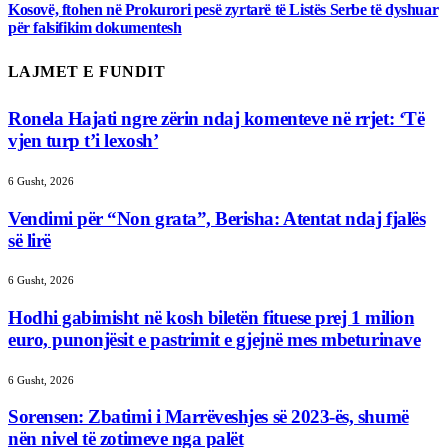
Kosovë, ftohen në Prokurori pesë zyrtarë të Listës Serbe të dyshuar
për falsifikim dokumentesh
LAJMET E FUNDIT
Ronela Hajati ngre zërin ndaj komenteve në rrjet: ‘Të
vjen turp t’i lexosh’
6 Gusht, 2026
Vendimi për “Non grata”, Berisha: Atentat ndaj fjalës
së lirë
6 Gusht, 2026
Hodhi gabimisht në kosh biletën fituese prej 1 milion
euro, punonjësit e pastrimit e gjejnë mes mbeturinave
6 Gusht, 2026
Sorensen: Zbatimi i Marrëveshjes së 2023-ës, shumë
nën nivel të zotimeve nga palët