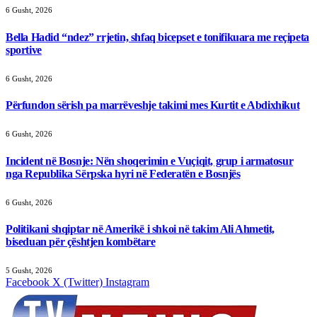
6 Gusht, 2026
Bella Hadid “ndez” rrjetin, shfaq bicepset e tonifikuara me reçipeta
sportive
6 Gusht, 2026
Përfundon sërish pa marrëveshje takimi mes Kurtit e Abdixhikut
6 Gusht, 2026
Incident në Bosnje: Nën shoqerimin e Vuçiqit, grup i armatosur
nga Republika Sërpska hyri në Federatën e Bosnjës
6 Gusht, 2026
Politikani shqiptar në Amerikë i shkoi në takim Ali Ahmetit,
biseduan për çështjen kombëtare
5 Gusht, 2026
Facebook
X (Twitter)
Instagram