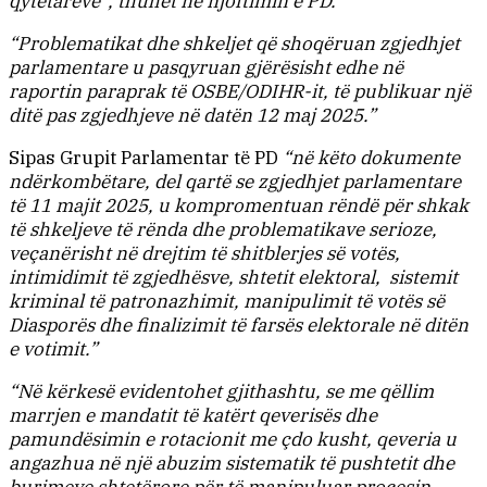
qytetarëve”, thuhet në njoftimin e PD.
“Problematikat dhe shkeljet që shoqëruan zgjedhjet
parlamentare u pasqyruan gjërësisht edhe në
raportin paraprak të OSBE/ODIHR-it, të publikuar një
ditë pas zgjedhjeve në datën 12 maj 2025.”
Sipas Grupit Parlamentar të PD
“në këto dokumente
ndërkombëtare, del qartë se zgjedhjet parlamentare
të 11 majit 2025, u kompromentuan rëndë për shkak
të shkeljeve të rënda dhe problematikave serioze,
veçanërisht në drejtim të shitblerjes së votës,
intimidimit të zgjedhësve, shtetit elektoral, sistemit
kriminal të patronazhimit, manipulimit të votës së
Diasporës dhe finalizimit të farsës elektorale në ditën
e votimit.”
“Në kërkesë evidentohet gjithashtu, se me qëllim
marrjen e mandatit të katërt qeverisës dhe
pamundësimin e rotacionit me çdo kusht, qeveria u
angazhua në një abuzim sistematik të pushtetit dhe
burimeve shtetërore për të manipuluar procesin