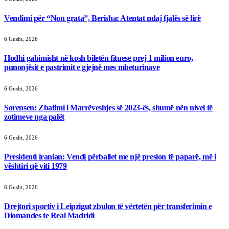
Vendimi për “Non grata”, Berisha: Atentat ndaj fjalës së lirë
6 Gusht, 2026
Hodhi gabimisht në kosh biletën fituese prej 1 milion euro,
punonjësit e pastrimit e gjejnë mes mbeturinave
6 Gusht, 2026
Sorensen: Zbatimi i Marrëveshjes së 2023-ës, shumë nën nivel të
zotimeve nga palët
6 Gusht, 2026
Presidenti iranian: Vendi përballet me një presion të paparë, më i
vështiri që viti 1979
6 Gusht, 2026
Drejtori sportiv i Leipzigut zbulon të vërtetën për transferimin e
Diomandes te Real Madridi