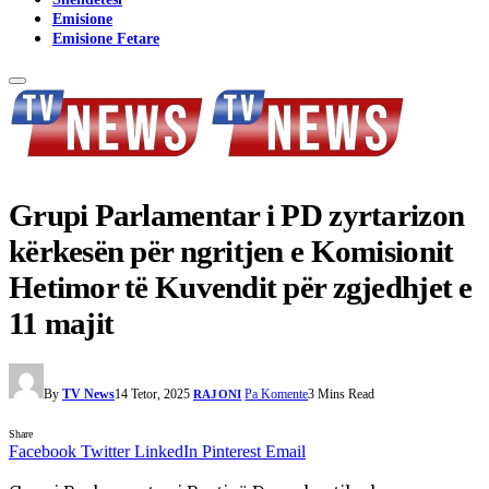
Emisione
Emisione Fetare
Grupi Parlamentar i PD zyrtarizon
kërkesën për ngritjen e Komisionit
Hetimor të Kuvendit për zgjedhjet e
11 majit
By
TV News
14 Tetor, 2025
Pa Komente
3 Mins Read
RAJONI
Share
Facebook
Twitter
LinkedIn
Pinterest
Email