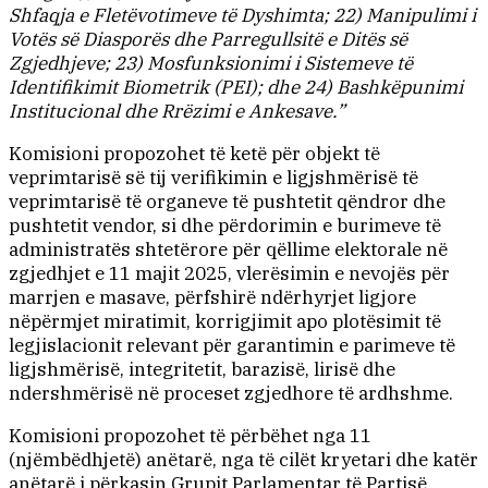
Shfaqja e Fletëvotimeve të Dyshimta; 22) Manipulimi i
Votës së Diasporës dhe Parregullsitë e Ditës së
Zgjedhjeve; 23) Mosfunksionimi i Sistemeve të
Identifikimit Biometrik (PEI); dhe 24) Bashkëpunimi
Institucional dhe Rrëzimi e Ankesave.”
Komisioni propozohet të ketë për objekt të
veprimtarisë së tij verifikimin e ligjshmërisë të
veprimtarisë të organeve të pushtetit qëndror dhe
pushtetit vendor, si dhe përdorimin e burimeve të
administratës shtetërore për qëllime elektorale në
zgjedhjet e 11 majit 2025, vlerësimin e nevojës për
marrjen e masave, përfshirë ndërhyrjet ligjore
nëpërmjet miratimit, korrigjimit apo plotësimit të
legjislacionit relevant për garantimin e parimeve të
ligjshmërisë, integritetit, barazisë, lirisë dhe
ndershmërisë në proceset zgjedhore të ardhshme.
Komisioni propozohet të përbëhet nga 11
(njëmbëdhjetë) anëtarë, nga të cilët kryetari dhe katër
anëtarë i përkasin Grupit Parlamentar të Partisë