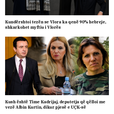
Kundërshtoi tezën se Vlora ka qenë 90% hebreje,
shkarkohet myftiu i Vlorës
Kush është Time Kadrijaj, deputetja që qëlloi me
vezë Albin Kurtin, dikur pjesë e UÇK-së