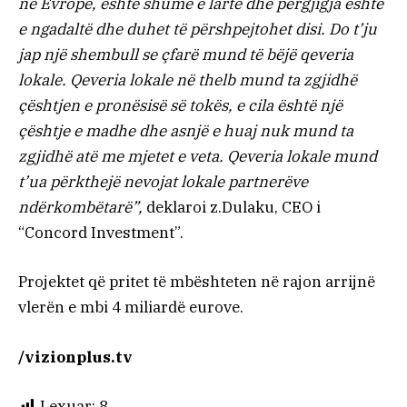
në Evropë, është shumë e lartë dhe përgjigja është
e ngadaltë dhe duhet të përshpejtohet disi. Do t’ju
jap një shembull se çfarë mund të bëjë qeveria
lokale. Qeveria lokale në thelb mund ta zgjidhë
çështjen e pronësisë së tokës, e cila është një
çështje e madhe dhe asnjë e huaj nuk mund ta
zgjidhë atë me mjetet e veta. Qeveria lokale mund
t’ua përkthejë nevojat lokale partnerëve
ndërkombëtarë”,
deklaroi z.Dulaku, CEO i
“Concord Investment”.
Projektet që pritet të mbështeten në rajon arrijnë
vlerën e mbi 4 miliardë eurove.
/vizionplus.tv
Lexuar:
8