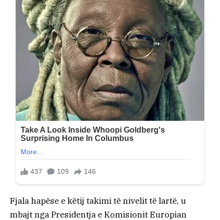
Fjala hapëse e këtij takimi të nivelit të lartë, u
mbajt nga Presidentja e Komisionit Europian