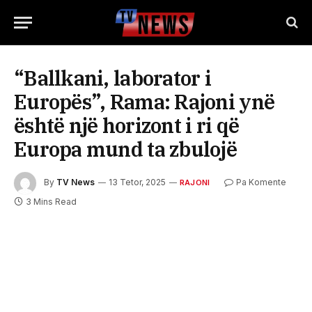
“Ballkani, laborator i
Europës”, Rama: Rajoni ynë
është një horizont i ri që
Europa mund ta zbulojë
By
TV News
13 Tetor, 2025
Pa Komente
RAJONI
3 Mins Read