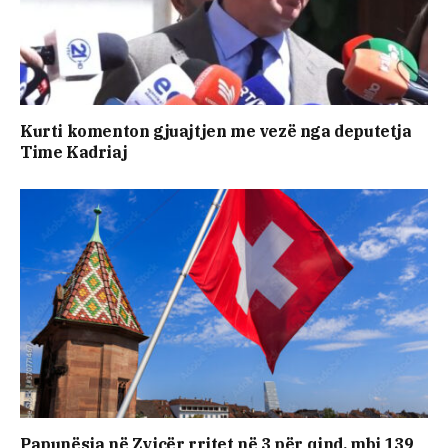
Kurti komenton gjuajtjen me vezë nga deputetja
Time Kadriaj
Papunësia në Zvicër rritet në 3 për qind, mbi 139