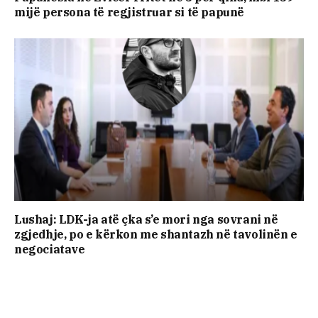
mijë persona të regjistruar si të papunë
Lushaj: LDK-ja atë çka s’e mori nga sovrani në
zgjedhje, po e kërkon me shantazh në tavolinën e
negociatave