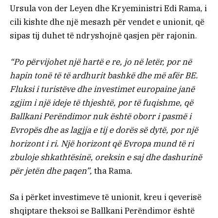
Ursula von der Leyen dhe Kryeministri Edi Rama, i
cili kishte dhe një mesazh për vendet e unionit, që
sipas tij duhet të ndryshojnë qasjen për rajonin.
“Po përvijohet një hartë e re, jo në letër, por në
hapin tonë të të ardhurit bashkë dhe më afër BE.
Fluksi i turistëve dhe investimet europaine janë
zgjim i një ideje të thjeshtë, por të fuqishme, që
Ballkani Perëndimor nuk është oborr i pasmë i
Evropës dhe as lagjja e tij e dorës së dytë, por një
horizont i ri. Një horizont që Evropa mund të ri
zbuloje shkathtësinë, oreksin e saj dhe dashurinë
për jetën dhe paqen”,
tha Rama.
Sa i përket investimeve të unionit, kreu i qeverisë
shqiptare theksoi se Ballkani Perëndimor është