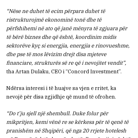
“Nëse ne duhet të ecim përpara duhet të
ristrukturojmë ekonominë tonë dhe të
përfshihemi në ato që janë mënyra të zgjuara për
të bërë biznes dhe që është, koordinim midis
sektorëve kyç si energjia, energjia e rinovueshme,
dhe pse të mos lëvizim drejt disa mjeteve
financiare, strukturës së re që i nevojitet vendit”,
tha Artan Dulaku, CEO i “Concord Investment”.
Ndërsa interesi i të huajve sa vjen e rritet, ka
nevojë për disa zgjidhje që mund të ofrohen.
“Do t’ju sjell një shembull. Duke folur për
mikpritjen, kemi vënë re se kërkesa për të qenë të
pranishëm në Shqipëri, që nga 20 rrjete hotelesh