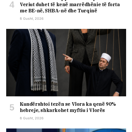
Veriut duhet të kenë marrëdhënie të forta
me BE-në, SHBA-në dhe Turqinë
8 Gusht, 2026
Kundërshtoi tezën se Vlora ka qenë 90%
hebreje, shkarkohet myftiu i Vlorës
8 Gusht, 2026