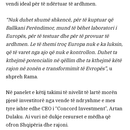
vendi ideal për të ndërtuar të ardhmen.
“Nuk duhet shumë shkencë, për të kuptuar që
Ballkani Perëndimor, mund të bëhet laboratori i
Europës, për të testuar dhe për të provuar të
ardhmen. Le të themi troç Europa nuk e ka luksin,
që të varet nga ajo që nuk e kontrollon. Duhet ta
kthejmë potencialin në qëllim dhe ta kthejmë këtë
rajon në zonën e transformimit të Evropës”,
u
shpreh Rama.
Në panelet e këtij takimi të nivelit të lartë morën
pjesë investitorë nga vende të ndryshme e mes
tyre ishte edhe CEO i “Concord Investment”, Artan
Dulaku. Ai vuri në dukje resurset e mëdha që
ofron Shqipëria dhe rajoni.