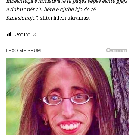
mbështetja e iniciativave të paqes sepse është gjëja
e duhur për t’u bërë e gjithë kjo do të
funksionojë”,
shtoi lideri ukrainas.
Lexuar:
3