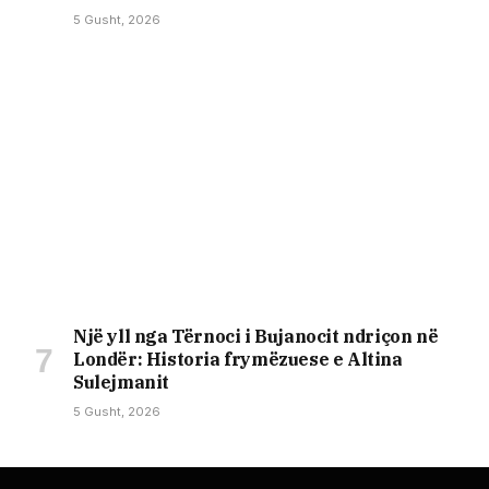
5 Gusht, 2026
Një yll nga Tërnoci i Bujanocit ndriçon në
Londër: Historia frymëzuese e Altina
Sulejmanit
5 Gusht, 2026