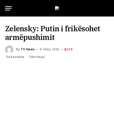
Zelensky: Putin i frikësohet
armëpushimit
By
TV News
9 Tetor, 2025
BOTË
Pa Komente
1 Min Read