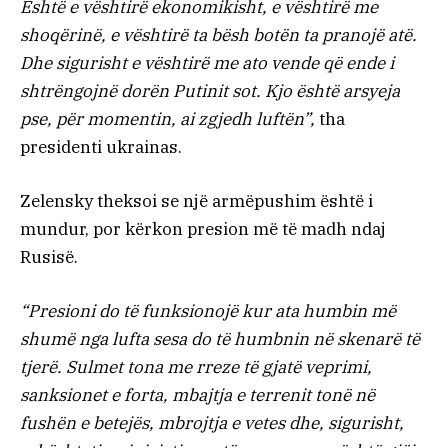
Është e vështirë ekonomikisht, e vështirë me
shoqërinë, e vështirë ta bësh botën ta pranojë atë.
Dhe sigurisht e vështirë me ato vende që ende i
shtrëngojnë dorën Putinit sot. Kjo është arsyeja
pse, për momentin, ai zgjedh luftën”,
tha
presidenti ukrainas.
Zelensky theksoi se një armëpushim është i
mundur, por kërkon presion më të madh ndaj
Rusisë.
“Presioni do të funksionojë kur ata humbin më
shumë nga lufta sesa do të humbnin në skenarë të
tjerë. Sulmet tona me rreze të gjatë veprimi,
sanksionet e forta, mbajtja e terrenit tonë në
fushën e betejës, mbrojtja e vetes dhe, sigurisht,