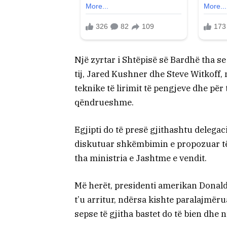
Një zyrtar i Shtëpisë së Bardhë tha s
tij, Jared Kushner dhe Steve Witkoff, n
teknike të lirimit të pengjeve dhe pë
qëndrueshme.
Egjipti do të presë gjithashtu delegac
diskutuar shkëmbimin e propozuar të 
tha ministria e Jashtme e vendit.
Më herët, presidenti amerikan Donal
t’u arritur, ndërsa kishte paralajmë
sepse të gjitha bastet do të bien dhe 