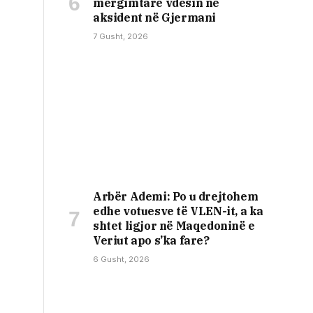
mërgimtarë vdesin në
aksident në Gjermani
7 Gusht, 2026
Arbër Ademi: Po u drejtohem
edhe votuesve të VLEN-it, a ka
shtet ligjor në Maqedoninë e
Veriut apo s’ka fare?
6 Gusht, 2026