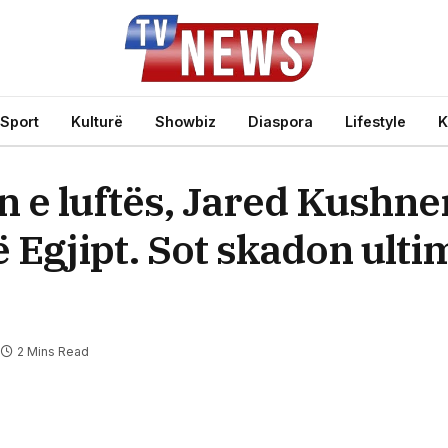
Sport
Kulturë
Showbiz
Diaspora
Lifestyle
K
n e luftës, Jared Kushne
 Egjipt. Sot skadon ulti
2 Mins Read