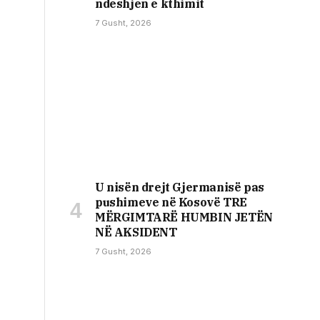
ndeshjen e kthimit
7 Gusht, 2026
U nisën drejt Gjermanisë pas
pushimeve në Kosovë TRE
MËRGIMTARË HUMBIN JETËN
NË AKSIDENT
7 Gusht, 2026