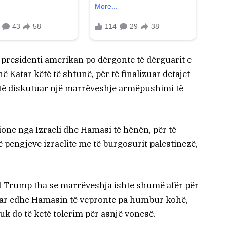
e presidenti amerikan po dërgonte të dërguarit e
ë Katar këtë të shtunë, për të finalizuar detajet
r të diskutuar një marrëveshje armëpushimi të
ione nga Izraeli dhe Hamasi të hënën, për të
pengjeve izraelite me të burgosurit palestinezë,
d Trump tha se marrëveshja ishte shumë afër për
ruar edhe Hamasin të vepronte pa humbur kohë,
nuk do të ketë tolerim për asnjë vonesë.