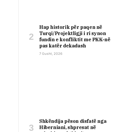
Hap historik për paqen në
Turqi/Projektligji i ri synon
fundin e konfliktit me PKK-në
pas katër dekadash
7 Gusht, 2026
Shkëndija pëson disfatë nga
Hiberniani, shpresat në