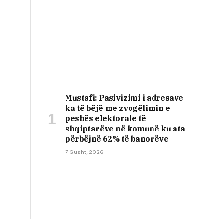
Mustafi: Pasivizimi i adresave
ka të bëjë me zvogëlimin e
peshës elektorale të
shqiptarëve në komunë ku ata
përbëjnë 62% të banorëve
7 Gusht, 2026