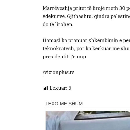
Marrëveshja pritet të lirojë rreth 30 
vdekurve. Gjithashtu, qindra palestinez
do të lirohen.
Hamasi ka pranuar shkëmbimin e peng
teknokratësh, por ka kërkuar më shum
presidentit Trump.
/vizionplus.tv
Lexuar:
5