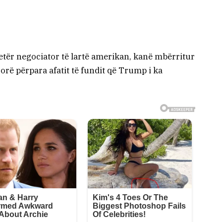
etër negociator të lartë amerikan, kanë mbërritur
 orë përpara afatit të fundit që Trump i ka