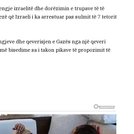
pengje izraelitë dhe dorëzimin e trupave të të
ë që Izraeli i ka arrestuar pas sulmit të 7 tetorit
jeve dhe qeverisjen e Gazës nga një qeveri
ë bisedime sa i takon pikave të propozimit të