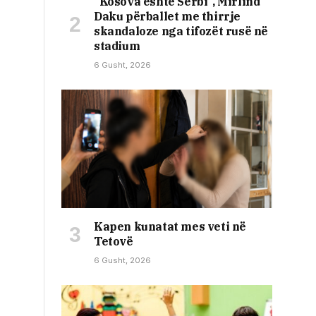
“Kosova është Serbi”, Mirlind
Daku përballet me thirrje
skandaloze nga tifozët rusë në
stadium
6 Gusht, 2026
Kapen kunatat mes veti në
Tetovë
6 Gusht, 2026