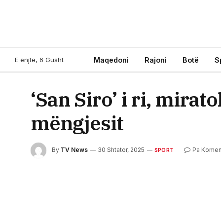
E enjte, 6 Gusht
Maqedoni
Rajoni
Botë
S
‘San Siro’ i ri, mirat
mëngjesit
By
TV News
30 Shtator, 2025
Pa Komen
SPORT