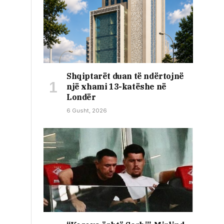
Shqiptarët duan të ndërtojnë
një xhami 13-katëshe në
Londër
6 Gusht, 2026