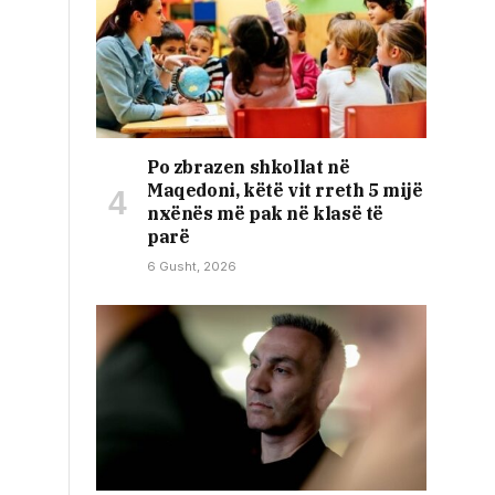
Po zbrazen shkollat në
Maqedoni, këtë vit rreth 5 mijë
nxënës më pak në klasë të
parë
6 Gusht, 2026