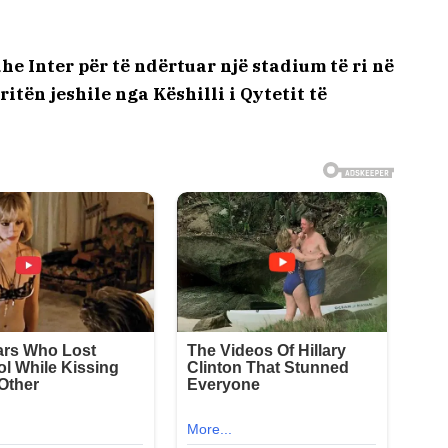
he Inter për të ndërtuar një stadium të ri në
ritën jeshile nga Këshilli i Qytetit të