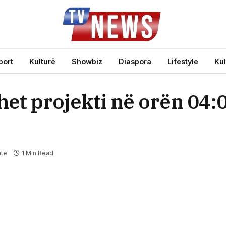
port
Kulturë
Showbiz
Diaspora
Lifestyle
Kul
ohet projekti në orën 04:
te
1 Min Read