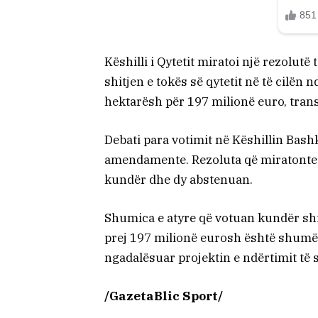
Këshilli i Qytetit miratoi një rezolut
shitjen e tokës së qytetit në të cilën
hektarësh për 197 milionë euro, tra
Debati para votimit në Këshillin Bash
amendamente. Rezoluta që miratonte s
kundër dhe dy abstenuan.
Shumica e atyre që votuan kundër shit
prej 197 milionë eurosh është shumë i
ngadalësuar projektin e ndërtimit të s
/GazetaBlic Sport/