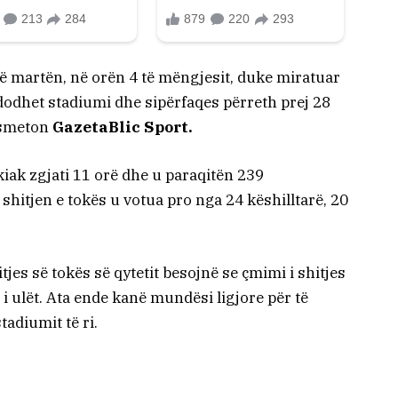
ë të martën, në orën 4 të mëngjesit, duke miratuar
 ndodhet stadiumi dhe sipërfaqes përreth prej 28
nsmeton
GazetaBlic Sport.
kiak zgjati 11 orë dhe u paraqitën 239
hitjen e tokës u votua pro nga 24 këshilltarë, 20
jes së tokës së qytetit besojnë se çmimi i shitjes
 ulët. Ata ende kanë mundësi ligjore për të
tadiumit të ri.