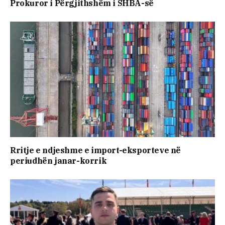
Prokuror i Përgjithshëm i SHBA-së
Rritje e ndjeshme e import-eksporteve në
periudhën janar-korrik