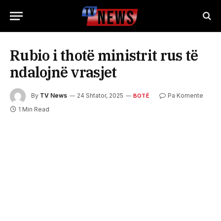
Rubio i thotë ministrit rus të
ndalojnë vrasjet
By
TV News
24 Shtator, 2025
Pa Komente
BOTË
1 Min Read