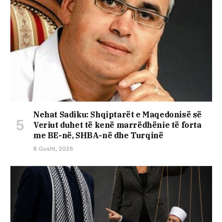
Nehat Sadiku: Shqiptarët e Maqedonisë së
Veriut duhet të kenë marrëdhënie të forta
me BE-në, SHBA-në dhe Turqinë
8 Gusht, 2026