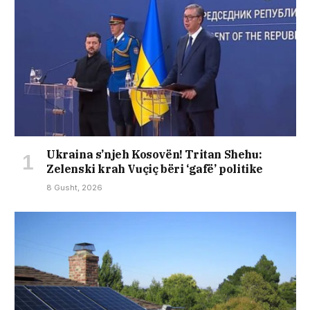
Ukraina s’njeh Kosovën! Tritan Shehu:
Zelenski krah Vuçiç bëri ‘gafë’ politike
8 Gusht, 2026