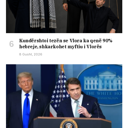
Kundërshtoi tezën se Vlora ka qenë 90%
hebreje, shkarkohet myftiu i Vlorës
8 Gusht, 2026