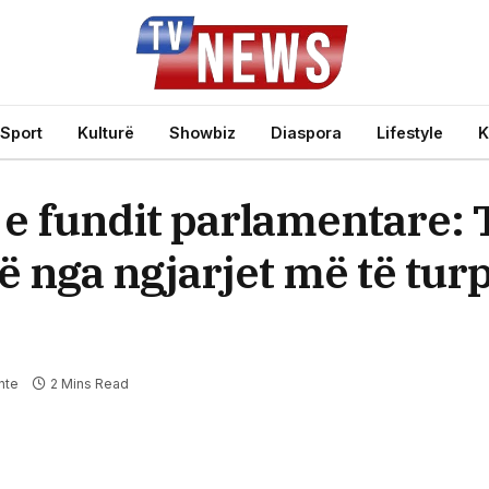
Sport
Kulturë
Showbiz
Diaspora
Lifestyle
K
e fundit parlamentare: 
jë nga ngjarjet më të tu
nte
2 Mins Read