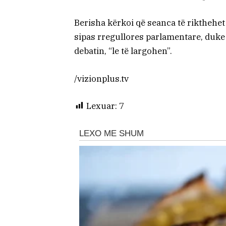
Berisha kërkoi që seanca të rikthehet
sipas rregullores parlamentare, duke
debatin, “le të largohen”.
/vizionplus.tv
Lexuar:
7