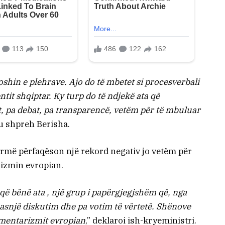
shin e plehrave. Ajo do të mbetet si procesverbali
tit shqiptar. Ky turp do të ndjekë ata që
, pa debat, pa transparencë, vetëm për të mbuluar
 u shpreh Berisha.
 formë përfaqëson një rekord negativ jo vetëm për
rizmin evropian.
që bënë ata , një grup i papërgjegjshëm që, nga
 asnjë diskutim dhe pa votim të vërtetë. Shënove
amentarizmit evropian
,” deklaroi ish-kryeministri.