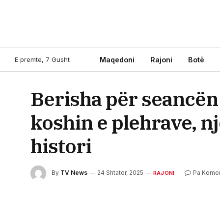
E premte, 7 Gusht
Maqedoni
Rajoni
Botë
Berisha për seancën 
koshin e plehrave, n
histori
By
TV News
24 Shtator, 2025
Pa Kome
RAJONI