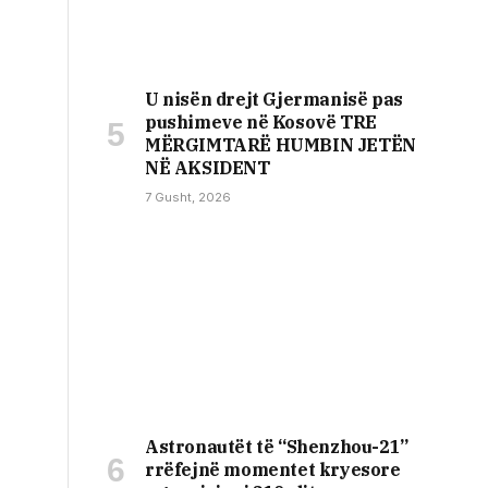
U nisën drejt Gjermanisë pas
pushimeve në Kosovë TRE
MËRGIMTARË HUMBIN JETËN
NË AKSIDENT
7 Gusht, 2026
Astronautët të “Shenzhou-21”
rrëfejnë momentet kryesore