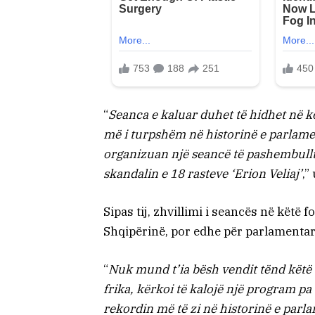
“
Seanca e kaluar duhet të hidhet në ko
më i turpshëm në historinë e parlamen
organizuan një seancë të pashembullt
skandalin e 18 rasteve ‘Erion Veliaj’
,”
Sipas tij, zhvillimi i seancës në këtë
Shqipërinë, por edhe për parlamenta
“
Nuk mund t’ia bësh vendit tënd këtë 
frika, kërkoi të kalojë një program pa
rekordin më të zi në historinë e parl