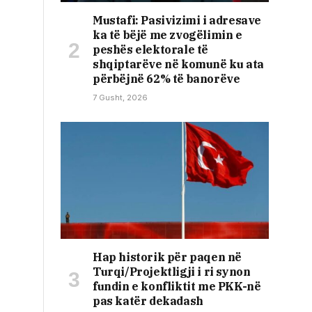
Mustafi: Pasivizimi i adresave
ka të bëjë me zvogëlimin e
peshës elektorale të
shqiptarëve në komunë ku ata
përbëjnë 62% të banorëve
7 Gusht, 2026
Hap historik për paqen në
Turqi/Projektligji i ri synon
fundin e konfliktit me PKK-në
pas katër dekadash