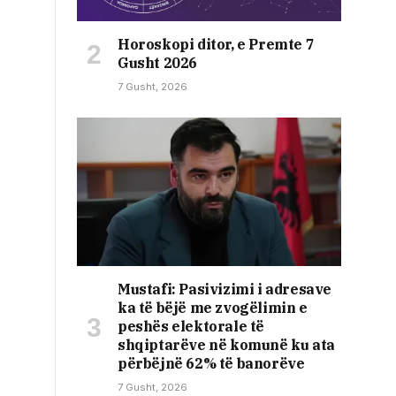
Horoskopi ditor, e Premte 7
Gusht 2026
7 Gusht, 2026
Mustafi: Pasivizimi i adresave
ka të bëjë me zvogëlimin e
peshës elektorale të
shqiptarëve në komunë ku ata
përbëjnë 62% të banorëve
7 Gusht, 2026