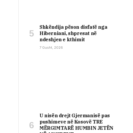
Shkëndija pëson disfatë nga
Hiberniani, shpresat në
ndeshjen e kthimit
7 Gusht, 2026
U nisën drejt Gjermanisë pas
pushimeve në Kosovë TRE
MËRGIMTARË HUMBIN JETËN