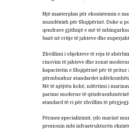
Një masterplan për ekosistemin e mar
mundësish për Shqipërinë. Duke u poz
qendrave gjithnjë e më të mbingarkua
bazë në rritje të jahteve dhe superjah
Zhvillimi i objekteve të reja të shërbi
rinovim të jahteve dhe zonat moderne
kapacitetin e Shqipërisë për të pritu
përmbushur standardet ndërkombëta
Në të njëjtën kohë, ndërtimi i marina
parime moderne të qëndrueshmërisë 
standard të ri për zhvillim të përgjeg
Përmes specializimit, çdo marinë mund 
presionin mbi infrastrukturën ekzist