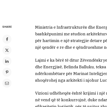
Ministria e Infrastrukturës dhe Ener
SHARE
bashkëpunimi me studion arkitekturo
për hartimin e një strategjie detare p
një qendër e re dhe e qëndrueshme në
Lajmi e ka bërë të ditur Zëvendëskrye
dhe Energjisë, Belinda Balluku, teks
ndërkombëtare për Marinat Inteligje
shoqërohej nga arkitekti i njohur Luc
Vizioni udhëheqës është krijimi i një
në vend që të konkurrojnë, duke ndar
efikasitetin logjistik, për të nxitur 