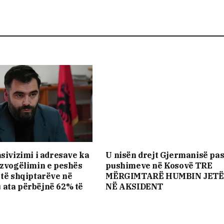
asivizimi i adresave ka
U nisën drejt Gjermanisë pa
 zvogëlimin e peshës
pushimeve në Kosovë TRE
 të shqiptarëve në
MËRGIMTARË HUMBIN JET
 ata përbëjnë 62% të
NË AKSIDENT