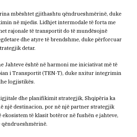
marina mbështet gjithashtu qëndrueshmërinë, duke
imin në mjedis. Lidhjet intermodale të forta me
met rajonale të transportit do të mundësojnë
egdetare dhe atyre të brendshme, duke përforcuar
trategjik detar.
he Jahteve është në harmoni me iniciativat më të
pian i Transportit (TEN-T), duke nxitur integrimin
he logjistikës.
gjitale dhe planifikimit strategjik, Shqipëria ka
një destinacion, por në një partner strategjik
 ekosistem të klasit botëror në fushën e jahteve,
he qëndrueshmërinë.