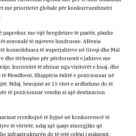
het me prioritetet globale për konkurrueshmëri
.
ë paprekur, me vijë bregdetare të pastër, plazhe
ët sezonalë të mjeteve lundruese. Afërsia
të konsoliduara të superjahteve në Greqi dhe Mal
 re dhe tërheqëse për përdoruesit e jahteve me
ritje, kuriozitet të shtuar nga vizitorët e huaj, dhe
 të Mesdheut, Shqipëria është e pozicionuar në
jtë. Ndaj, besojmë se 15 vitet e ardhshme do të
ër të pozicionuar vendin si një destinacion
 marinat rrezikojnë të hyjnë në konkurrencë të
e të vërtetë, ndaj një qasje sinergjike që
e infrastrukturën do të jetë çelësi i suksesit.