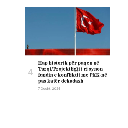
Hap historik për paqen në
Turqi/Projektligji i ri synon
fundin e konfliktit me PKK-në
pas katër dekadash
7 Gusht, 2026