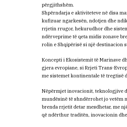
përgjithshëm.
Shpërndarja e aktiviteteve në disa 
kufizuar ngarkesën, ndotjen dhe ndik
rrjetin rrugor, hekurudhor dhe siste
ndërveprime të qeta midis zonave br
rolin e Shqipërisë si një destinacion s
Koncepti i Ekosistemit të Marinave d
gjera evropiane, si Rrjeti Trans-Evro
me sistemet kontinentale të tregtisë d
Nëpërmjet inovacionit, teknologjive di
mundësinë të shndërrohet jo vetëm në 
brenda rrjetit detar mesdhetar, me një
që ndërthur traditën, inovacionin d