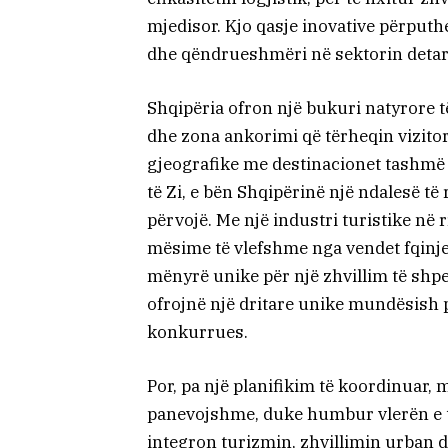
mjedisor. Kjo qasje inovative përput
dhe qëndrueshmëri në sektorin detar
Shqipëria ofron një bukuri natyrore t
dhe zona ankorimi që tërheqin vizitor
gjeografike me destinacionet tashmë 
të Zi, e bën Shqipërinë një ndalesë të
përvojë. Me një industri turistike në r
mësime të vlefshme nga vendet fqinje
mënyrë unike për një zhvillim të shpe
ofrojnë një dritare unike mundësish p
konkurrues.
Por, pa një planifikim të koordinuar,
panevojshme, duke humbur vlerën e tyr
integron turizmin, zhvillimin urban dh