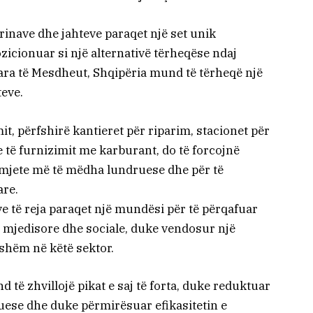
inave dhe jahteve paraqet një set unik
icionuar si një alternativë tërheqëse ndaj
ra të Mesdheut, Shqipëria mund të tërheqë një
teve.
mit, përfshirë kantieret për riparim, stacionet për
 të furnizimit me karburant, do të forcojnë
r mjete më të mëdha lundruese dhe për të
re.
ve të reja paraqet një mundësi për të përqafuar
mjedisore dhe sociale, duke vendosur një
jshëm në këtë sektor.
të zhvillojë pikat e saj të forta, duke reduktuar
uese dhe duke përmirësuar efikasitetin e