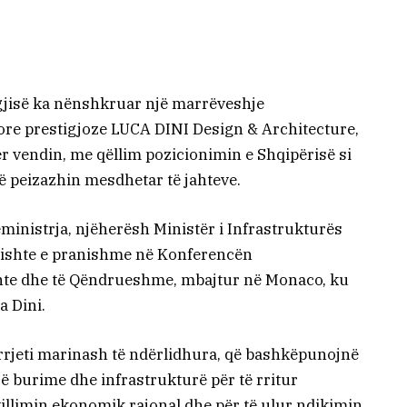
gjisë ka nënshkruar një marrëveshje
re prestigjoze LUCA DINI Design & Architecture,
ër vendin, me qëllim pozicionimin e Shqipërisë si
 peizazhin mesdhetar të jahteve.
ministrja, njëherësh Ministër i Infrastrukturës
a ishte e pranishme në Konferencën
nte dhe të Qëndrueshme, mbajtur në Monaco, ku
a Dini.
 rrjeti marinash të ndërlidhura, që bashkëpunojnë
ë burime dhe infrastrukturë për të rritur
zhvillimin ekonomik rajonal dhe për të ulur ndikimin