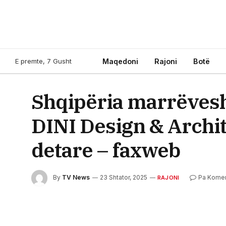
E premte, 7 Gusht
Maqedoni
Rajoni
Botë
Shqipëria marrëvesh
DINI Design & Archit
detare – faxweb
By
TV News
23 Shtator, 2025
Pa Kome
RAJONI