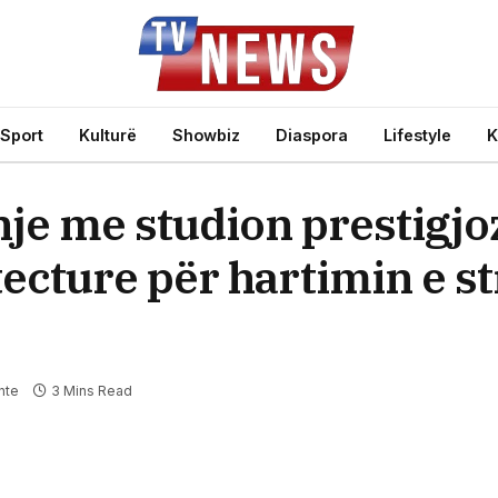
Sport
Kulturë
Showbiz
Diaspora
Lifestyle
K
je me studion prestigj
ecture për hartimin e st
nte
3 Mins Read