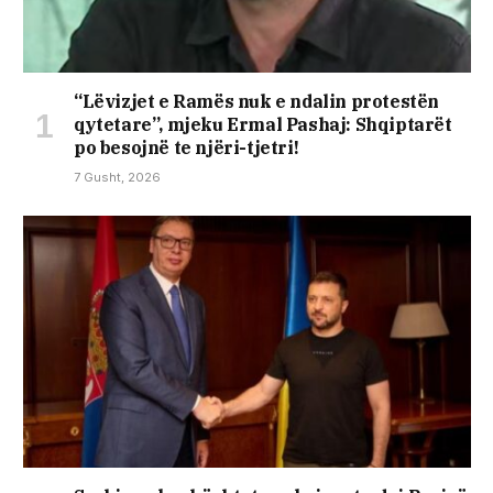
“Lëvizjet e Ramës nuk e ndalin protestën
qytetare”, mjeku Ermal Pashaj: Shqiptarët
po besojnë te njëri-tjetri!
7 Gusht, 2026