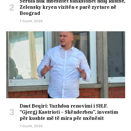
Serbia nuk mbështet sanksionet ndaj Rusisë,
Zelensky kryen vizitën e parë zyrtare në
Beograd
7 Gusht, 2026
Daut Beqiri: Vazhdon renovimi i SH.F.
“Gjergj Kastrioti – Skënderbeu”, investim
për kushte më të mira për nxënësit
7 Gusht, 2026