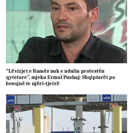
“Lëvizjet e Ramës nuk e ndalin protestën
qytetare”, mjeku Ermal Pashaj: Shqiptarët po
besojnë te njëri-tjetri!