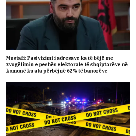
Mustafi: Pasivizimi i adresave ka të bëjë me
zvogëlimin e peshës elektorale të shqiptarëve në
komunë ku ata përbëjnë 62% të banorëve