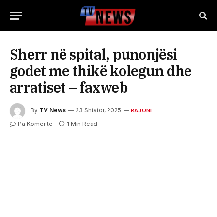
Sherr në spital, punonjësi
godet me thikë kolegun dhe
arratiset – faxweb
By
TV News
23 Shtator, 2025
RAJONI
Pa Komente
1 Min Read