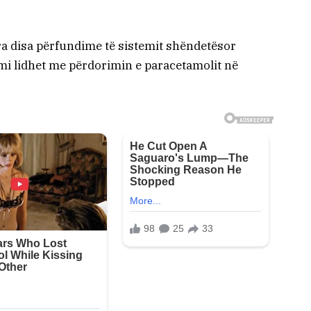
ra disa përfundime të sistemit shëndetësor
zmi lidhet me përdorimin e paracetamolit në