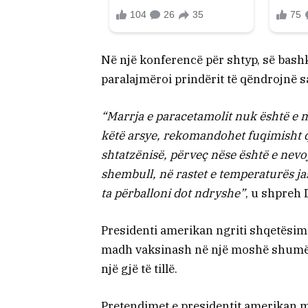
Në një konferencë për shtyp, së bas
paralajmëroi prindërit të qëndrojnë s
“Marrja e paracetamolit nuk është e m
këtë arsye, rekomandohet fuqimisht që
shtatzënisë, përveç nëse është e nev
shembull, në rastet e temperaturës j
ta përballoni dot ndryshe”
, u shpreh
Presidenti amerikan ngriti shqetësim
madh vaksinash në një moshë shumë t
një gjë të tillë.
Pretendimet e presidentit amerikan 