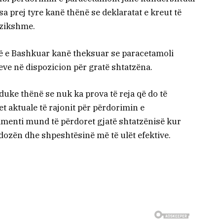
a prej tyre kanë thënë se deklaratat e kreut të
ezikshme.
në e Bashkuar kanë theksuar se paracetamoli
eve në dispozicion për gratë shtatzëna.
uke thënë se nuk ka prova të reja që do të
aktuale të rajonit për përdorimin e
menti mund të përdoret gjatë shtatzënisë kur
dozën dhe shpeshtësinë më të ulët efektive.