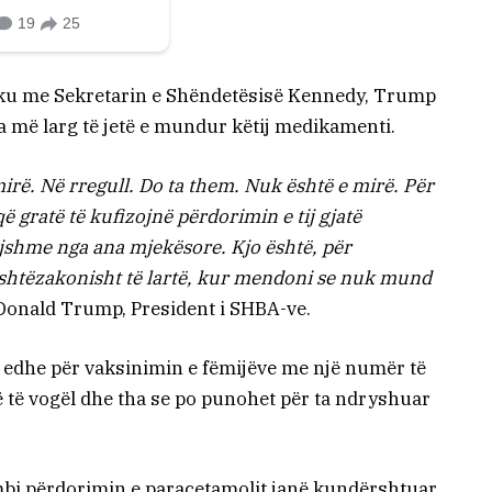
hku me Sekretarin e Shëndetësisë Kennedy, Trump
a më larg të jetë e mundur këtij medikamenti.
irë. Në rregull. Do ta them. Nuk është e mirë. Për
 gratë të kufizojnë përdorimin e tij gjatë
ojshme nga ana mjekësore. Kjo është, për
ashtëzakonisht të lartë, kur mendoni se nuk mund
 Donald Trump, President i SHBA-ve.
 edhe për vaksinimin e fëmijëve me një numër të
ë vogël dhe tha se po punohet për ta ndryshuar
mbi përdorimin e paracetamolit janë kundërshtuar