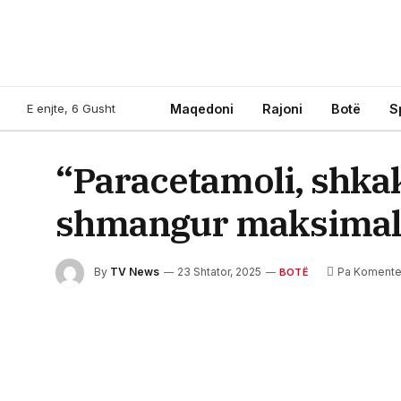
E enjte, 6 Gusht
Maqedoni
Rajoni
Botë
S
“Paracetamoli, shkak
shmangur maksimalis
By
TV News
23 Shtator, 2025
Pa Koment
BOTË