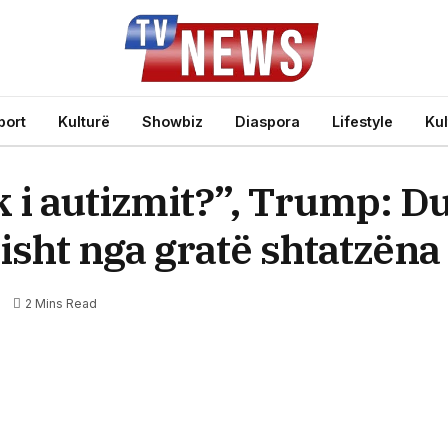
port
Kulturë
Showbiz
Diaspora
Lifestyle
Kul
 i autizmit?”, Trump: D
ht nga gratë shtatzëna
e
2 Mins Read