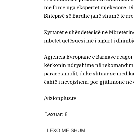
me forcë nga ekspertët mjekësorë. Dis
Shtëpisë së Bardhë janë shumë të rr
Zyrtarët e shëndetësisë në Mbretëri
mbetet qetësuesi më i sigurt i dhimbj
Agjencia Evropiane e Barnave reagoi d
kërkonin ndryshime në rekomandimet 
paracetamolit, duke shtuar se medika
është i nevojshëm, por gjithmonë në 
/vizionplus.tv
Lexuar:
8