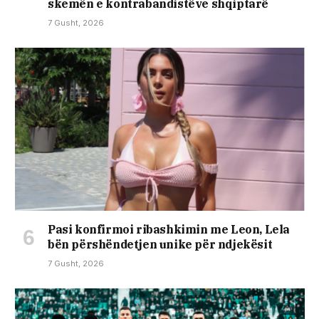
skemën e kontrabandistëve shqiptarë
7 Gusht, 2026
Pasi konfirmoi ribashkimin me Leon, Lela
bën përshëndetjen unike për ndjekësit
7 Gusht, 2026