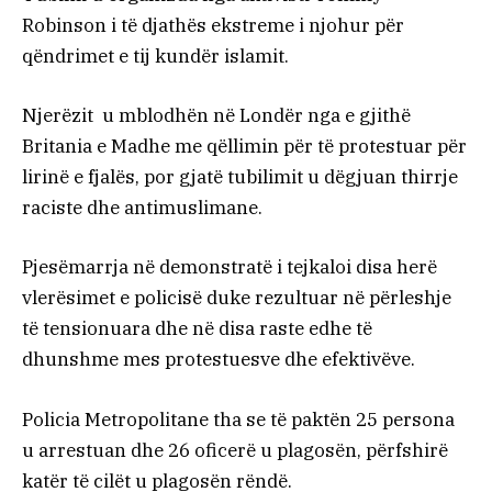
Robinson i të djathës ekstreme i njohur për
qëndrimet e tij kundër islamit.
Njerëzit u mblodhën në Londër nga e gjithë
Britania e Madhe me qëllimin për të protestuar për
lirinë e fjalës, por gjatë tubilimit u dëgjuan thirrje
raciste dhe antimuslimane.
Pjesëmarrja në demonstratë i tejkaloi disa herë
vlerësimet e policisë duke rezultuar në përleshje
të tensionuara dhe në disa raste edhe të
dhunshme mes protestuesve dhe efektivëve.
Policia Metropolitane tha se të paktën 25 persona
u arrestuan dhe 26 oficerë u plagosën, përfshirë
katër të cilët u plagosën rëndë.