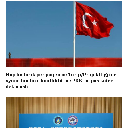
Hap historik për paqen në Turqi/Projektligji i ri
synon fundin e konfliktit me PKK-në pas katër
dekadash