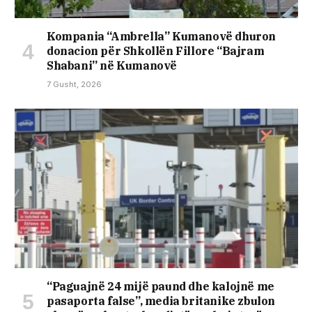
Kompania “Ambrella” Kumanovë dhuron
donacion për Shkollën Fillore “Bajram
Shabani” në Kumanovë
7 Gusht, 2026
“Paguajnë 24 mijë paund dhe kalojnë me
pasaporta false”, media britanike zbulon