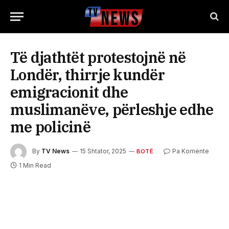
Të djathtët protestojnë në
Londër, thirrje kundër
emigracionit dhe
muslimanëve, përleshje edhe
me policinë
By
TV News
15 Shtator, 2025
Pa Komente
BOTË
1 Min Read