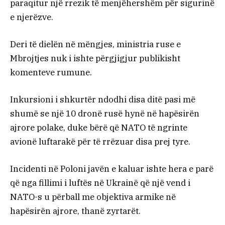
paraqitur një rrezik të menjëhershëm për sigurinë
e njerëzve.
Deri të dielën në mëngjes, ministria ruse e
Mbrojtjes nuk i ishte përgjigjur publikisht
komenteve rumune.
Inkursioni i shkurtër ndodhi disa ditë pasi më
shumë se një 10 dronë rusë hynë në hapësirën
ajrore polake, duke bërë që NATO të ngrinte
avionë luftarakë për të rrëzuar disa prej tyre.
Incidenti në Poloni javën e kaluar ishte hera e parë
që nga fillimi i luftës në Ukrainë që një vend i
NATO-s u përball me objektiva armike në
hapësirën ajrore, thanë zyrtarët.