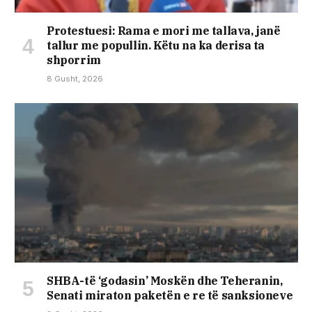
Protestuesi: Rama e mori me tallava, janë
tallur me popullin. Këtu na ka derisa ta
shporrim
8 Gusht, 2026
SHBA-të ‘godasin’ Moskën dhe Teheranin,
Senati miraton paketën e re të sanksioneve