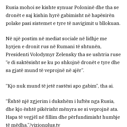
Rusia mohoi se kishte synuar Poloninë dhe tha se
dronët e saj kishin hyrë gabimisht në hapësirën
polake pasi sistemet e tyre të navigimit u bllokuan.
Në një postim në mediat sociale në lidhje me
hyrjen e dronit rus në Rumani të shtunën,
Presidenti Volodymyr Zelensky tha se ushtria ruse
“e di saktësisht se ku po shkojnë dronët e tyre dhe
sa gjatë mund të veprojnë në ajër”.
“Kjo nuk mund të jetë rastësi apo gabim”, tha ai.
“Është një zgjerim i dukshëm i luftës nga Rusia,
dhe kjo është pikërisht mënyra se si veprojnë ata.
Hapa të vegjël në fillim dhe përfundimisht humbje
të mëdha.”/vizionplus.tv