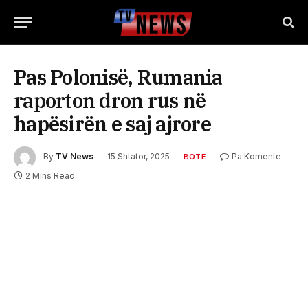
Pas Polonisë, Rumania
raporton dron rus në
hapësirën e saj ajrore
By
TV News
15 Shtator, 2025
Pa Komente
BOTË
2 Mins Read