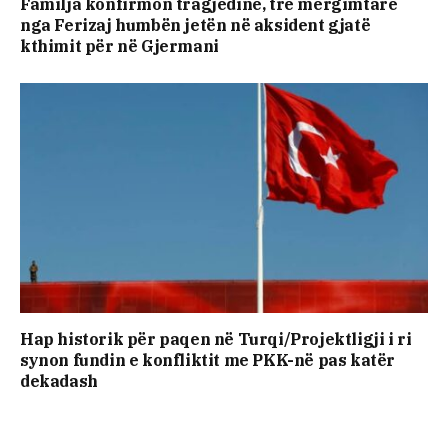
Familja konfirmon tragjedinë, tre mërgimtarë
nga Ferizaj humbën jetën në aksident gjatë
kthimit për në Gjermani
Hap historik për paqen në Turqi/Projektligji i ri
synon fundin e konfliktit me PKK-në pas katër
dekadash