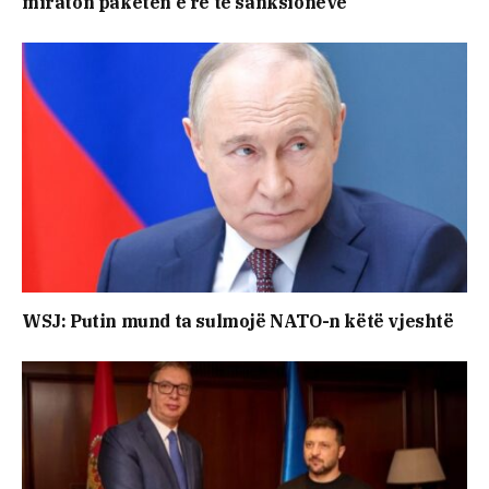
miraton paketën e re të sanksioneve
WSJ: Putin mund ta sulmojë NATO-n këtë vjeshtë