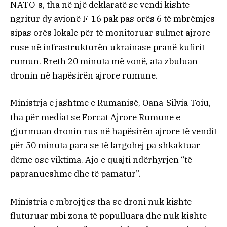
NATO-s, tha në një deklaratë se vendi kishte
ngritur dy avionë F-16 pak pas orës 6 të mbrëmjes
sipas orës lokale për të monitoruar sulmet ajrore
ruse në infrastrukturën ukrainase pranë kufirit
rumun. Rreth 20 minuta më vonë, ata zbuluan
dronin në hapësirën ajrore rumune.
Ministrja e jashtme e Rumanisë, Oana-Silvia Toiu,
tha për mediat se Forcat Ajrore Rumune e
gjurmuan dronin rus në hapësirën ajrore të vendit
për 50 minuta para se të largohej pa shkaktuar
dëme ose viktima. Ajo e quajti ndërhyrjen “të
papranueshme dhe të pamatur”.
Ministria e mbrojtjes tha se droni nuk kishte
fluturuar mbi zona të populluara dhe nuk kishte