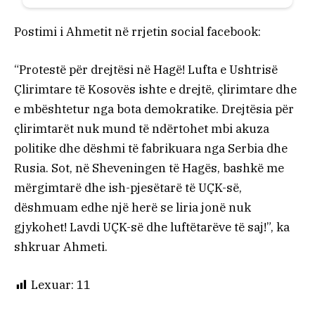
Postimi i Ahmetit në rrjetin social facebook:
“Protestë për drejtësi në Hagë! Lufta e Ushtrisë
Çlirimtare të Kosovës ishte e drejtë, çlirimtare dhe
e mbështetur nga bota demokratike. Drejtësia për
çlirimtarët nuk mund të ndërtohet mbi akuza
politike dhe dëshmi të fabrikuara nga Serbia dhe
Rusia. Sot, në Sheveningen të Hagës, bashkë me
mërgimtarë dhe ish-pjesëtarë të UÇK-së,
dëshmuam edhe një herë se liria jonë nuk
gjykohet! Lavdi UÇK-së dhe luftëtarëve të saj!”, ka
shkruar Ahmeti.
Lexuar:
11