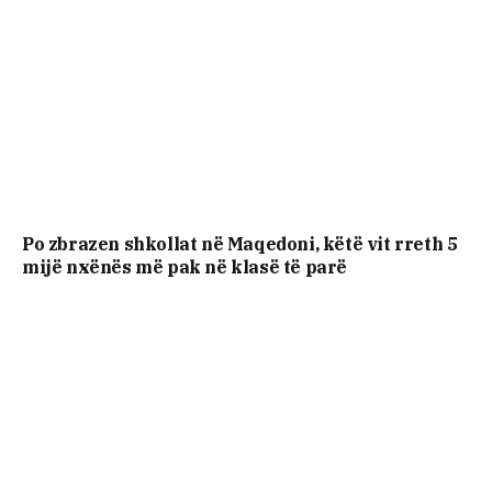
Po zbrazen shkollat në Maqedoni, këtë vit rreth 5
mijë nxënës më pak në klasë të parë