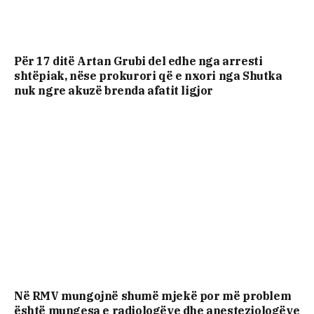
Për 17 ditë Artan Grubi del edhe nga arresti
shtëpiak, nëse prokurori që e nxori nga Shutka
nuk ngre akuzë brenda afatit ligjor
Në RMV mungojnë shumë mjekë por më problem
është mungesa e radiologëve dhe anesteziologëve