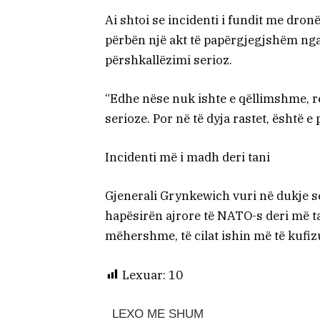
Ai shtoi se incidenti i fundit me dron
përbën një akt të papërgjegjshëm nga 
përshkallëzimi serioz.
“Edhe nëse nuk ishte e qëllimshme, rez
serioze. Por në të dyja rastet, është 
Incidenti më i madh deri tani
Gjenerali Grynkewich vuri në dukje s
hapësirën ajrore të NATO-s deri më t
mëhershme, të cilat ishin më të kufiz
Lexuar:
10