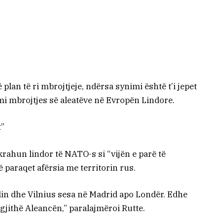
 plan të ri mbrojtjeje, ndërsa synimi është t’i jepet
mi mbrojtjes së aleatëve në Evropën Lindore.
t”
ahun lindor të NATO-s si “vijën e parë të
 paraqet afërsia me territorin rus.
lin dhe Vilnius sesa në Madrid apo Londër. Edhe
 gjithë Aleancën,” paralajmëroi Rutte.