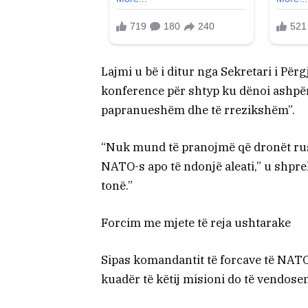
Lajmi u bë i ditur nga Sekretari i Për
konference për shtyp ku dënoi ashpër 
papranueshëm dhe të rrezikshëm”.
“Nuk mund të pranojmë që dronët rusë
NATO-s apo të ndonjë aleati,” u shpre
tonë.”
Forcim me mjete të reja ushtarake
Sipas komandantit të forcave të NATO
kuadër të këtij misioni do të vendosen