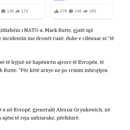
gjithshëm i NATO-s, Mark Rutte, gjatë një
incidentin me dronët rusë, duke e cilësuar si “të
 të hyjnë në hapësirën ajrore të Evropës, të
h Rutte. “Për këtë arsye ne po rrisim mbrojtjen
-s në Evropë, gjeneralit Alexus Grynkewich, në
 njësi të reja ushtarake, përfshirë: