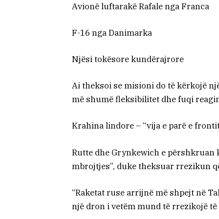
Avionë luftarakë Rafale nga Franca
F-16 nga Danimarka
Njësi tokësore kundërajrore
Ai theksoi se misioni do të kërkojë një
më shumë fleksibilitet dhe fuqi reagi
Krahina lindore – “vija e parë e fronti
Rutte dhe Grynkewich e përshkruan kr
mbrojtjes”, duke theksuar rrezikun që
“Raketat ruse arrijnë më shpejt në Ta
një dron i vetëm mund të rrezikojë të