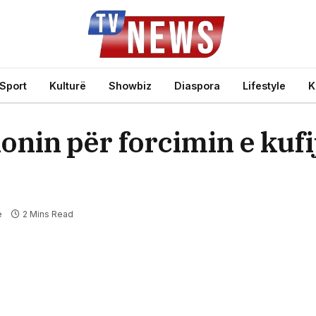
Sport
Kulturë
Showbiz
Diaspora
Lifestyle
K
onin për forcimin e kuf
e
2 Mins Read