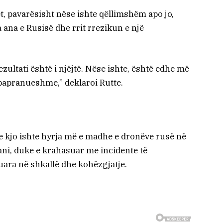
ët, pavarësisht nëse ishte qëllimshëm apo jo,
ana e Rusisë dhe rrit rrezikun e një
ultati është i njëjtë. Nëse ishte, është edhe më
e papranueshme,” deklaroi Rutte.
e kjo ishte hyrja më e madhe e dronëve rusë në
ani, duke e krahasuar me incidente të
uara në shkallë dhe kohëzgjatje.