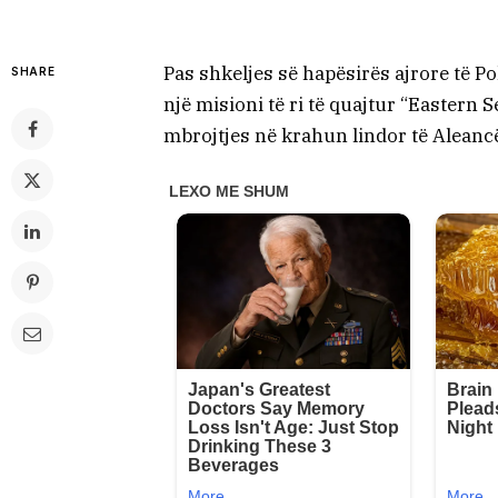
Pas shkeljes së hapësirës ajrore të P
SHARE
një misioni të ri të quajtur “Eastern 
mbrojtjes në krahun lindor të Aleanc