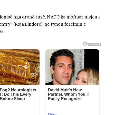
olonisë nga dronë rusë, NATO ka njoftuar nisjen e
Sentry” (Roja Lindore), që synon forcimin e
ës.