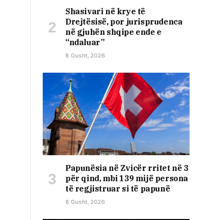
Shasivari në krye të
Drejtësisë, por jurisprudenca
në gjuhën shqipe ende e
“ndaluar”
8 Gusht, 2026
Papunësia në Zvicër rritet në 3
për qind, mbi 139 mijë persona
të regjistruar si të papunë
8 Gusht, 2026