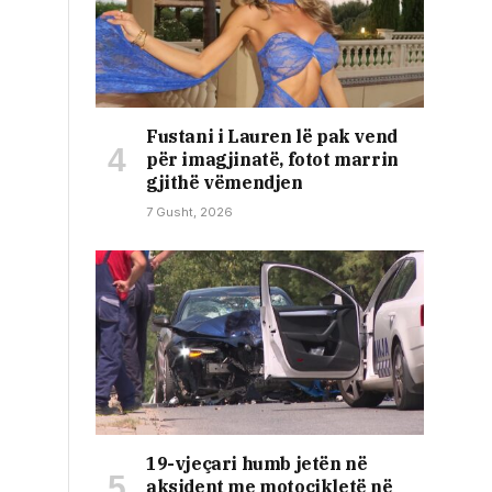
Fustani i Lauren lë pak vend
për imagjinatë, fotot marrin
gjithë vëmendjen
7 Gusht, 2026
19-vjeçari humb jetën në
aksident me motoçikletë në