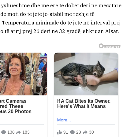
ndryshueshme dhe me erë të dobët deri në mesatare
e moti do të jetë jo-stabil me reshje të
Temperatura minimale do të jetë në interval prej
 të arrij prej 26 deri në 32 gradë, shkruan Alsat.