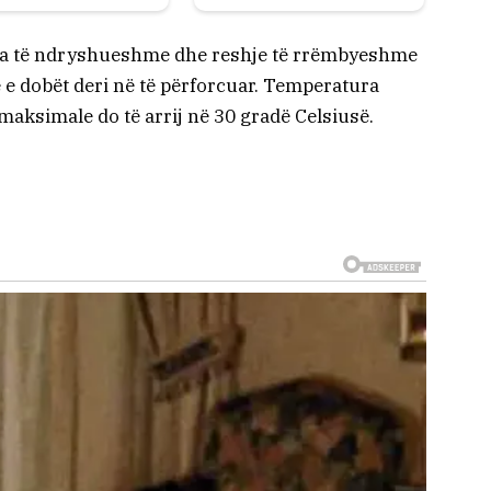
ira të ndryshueshme dhe reshje të rrëmbyeshme
rë e dobët deri në të përforcuar. Temperatura
 maksimale do të arrij në 30 gradë Celsiusë.