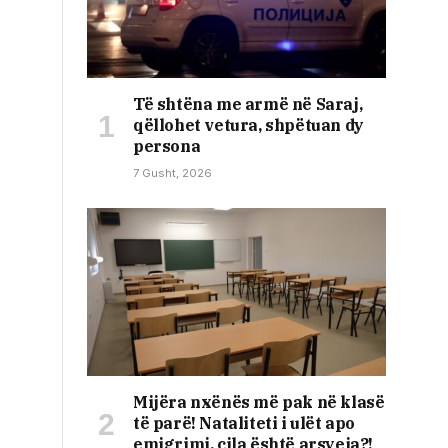
Të shtëna me armë në Saraj,
qëllohet vetura, shpëtuan dy
persona
7 Gusht, 2026
Mijëra nxënës më pak në klasë
të parë! Nataliteti i ulët apo
emigrimi, cila është arsyeja?!