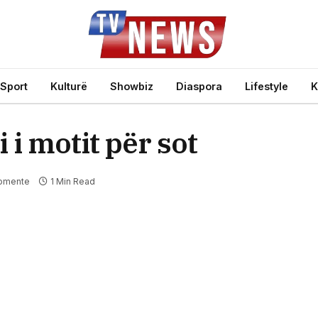
Sport
Kulturë
Showbiz
Diaspora
Lifestyle
K
 i motit për sot
omente
1 Min Read