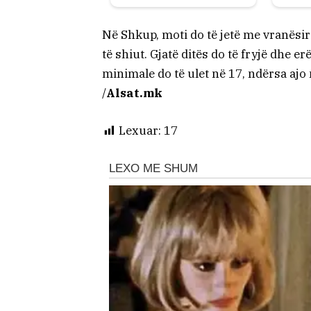
Në Shkup, moti do të jetë me vranës
të shiut. Gjatë ditës do të fryjë dhe e
minimale do të ulet në 17, ndërsa ajo
/
Alsat.mk
Lexuar:
17