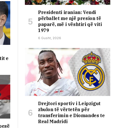
Presidenti iranian: Vendi
përballet me një presion të
paparë, më i vështiri që viti
1979
6 Gusht, 2026
it e
Drejtori sportiv i Leipzigut
zbulon të vërtetën për
transferimin e Diomandes te
Real Madridi
pesë