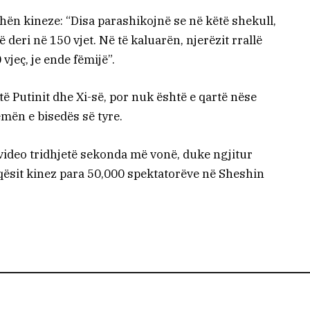
hën kineze: “Disa parashikojnë se në këtë shekull,
ë deri në 150 vjet. Në të kaluarën, njerëzit rrallë
vjeç, je ende fëmijë”.
 Putinit dhe Xi-së, por nuk është e qartë nëse
emën e bisedës së tyre.
video tridhjetë sekonda më vonë, duke ngjitur
qësit kinez para 50,000 spektatorëve në Sheshin