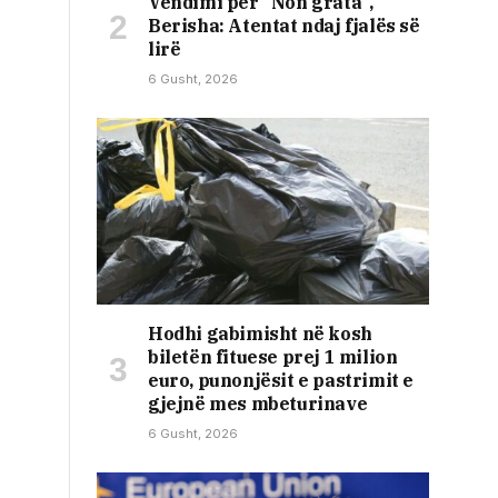
Vendimi për “Non grata”,
Berisha: Atentat ndaj fjalës së
lirë
6 Gusht, 2026
Hodhi gabimisht në kosh
biletën fituese prej 1 milion
euro, punonjësit e pastrimit e
gjejnë mes mbeturinave
6 Gusht, 2026