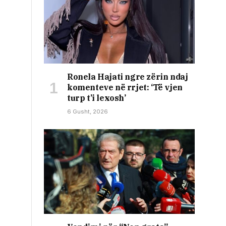
Ronela Hajati ngre zërin ndaj
komenteve në rrjet: ‘Të vjen
turp t’i lexosh’
6 Gusht, 2026