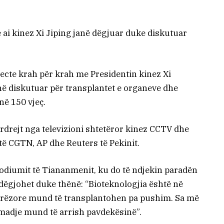
e ai kinez Xi Jiping janë dëgjuar duke diskutuar
 ecte krah për krah me Presidentin kinez Xi
ë diskutuar për transplantet e organeve dhe
në 150 vjeç.
rdrejt nga televizioni shtetëror kinez CCTV dhe
itë CGTN, AP dhe Reuters të Pekinit.
podiumit të Tiananmenit, ku do të ndjekin paradën
dëgjohet duke thënë: “Bioteknologjia është në
erëzore mund të transplantohen pa pushim. Sa më
e madje mund të arrish pavdekësinë”.