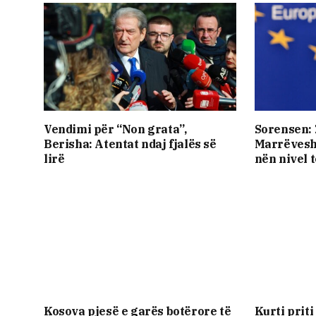
Vendimi për “Non grata”,
Sorensen: 
Berisha: Atentat ndaj fjalës së
Marrëvesh
lirë
nën nivel 
Kosova pjesë e garës botërore të
Kurti prit