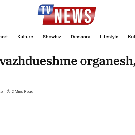
port
Kulturë
Showbiz
Diaspora
Lifestyle
Kul
 vazhdueshme organesh,
te
2 Mins Read