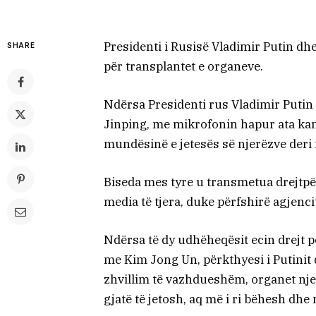
Presidenti i Rusisë Vladimir Putin dh
SHARE
për transplantet e organeve.
Ndërsa Presidenti rus Vladimir Putin
Jinping, me mikrofonin hapur ata kan
mundësinë e jetesës së njerëzve deri 
Biseda mes tyre u transmetua drejtpë
media të tjera, duke përfshirë agjenc
Ndërsa të dy udhëheqësit ecin drejt 
me Kim Jong Un, përkthyesi i Putinit 
zhvillim të vazhdueshëm, organet nj
gjatë të jetosh, aq më i ri bëhesh dh