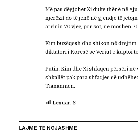
Më pas dëgjohet Xi duke thënë në gju
njerëzit do të jenë në gjendje të jetojn
arrinin 70 vjeç, por sot, në moshën 70 
Kim buzëqesh dhe shikon në drejtim të
diktatori i Koresë së Veriut e kuptoi t
Putin, Kim dhe Xi shfaqen përsëri në 
shkallët pak para shfaqjes së udhëhe
Tiananmen.
Lexuar:
3
LAJME TE NGJASHME