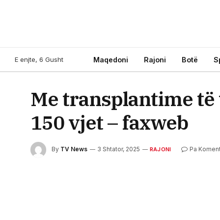
E enjte, 6 Gusht
Maqedoni
Rajoni
Botë
S
Me transplantime të
150 vjet – faxweb
By
TV News
3 Shtator, 2025
Pa Komen
RAJONI