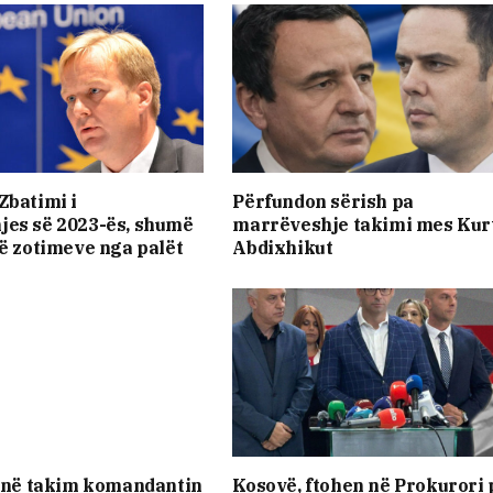
Zbatimi i
Përfundon sërish pa
jes së 2023-ës, shumë
marrëveshje takimi mes Kurt
të zotimeve nga palët
Abdixhikut
i në takim komandantin
Kosovë, ftohen në Prokurori 