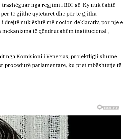
të trashëguar nga regjimi i BDI-së. Ky nuk është
 për të gjithë qytetarët dhe për të gjitha
 i drejtë nuk është më nocion deklarativ, por një e
ga mekanizma të qëndrueshëm institucional”,
it nga Komisioni i Venecias, projektligji shumë
ër procedurë parlamentare, ku pret mbështetje të