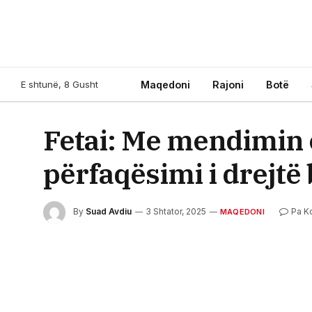
E shtunë, 8 Gusht
Maqedoni
Rajoni
Botë
Fetai: Me mendimin e
përfaqësimi i drejtë b
By
Suad Avdiu
3 Shtator, 2025
Pa K
MAQEDONI