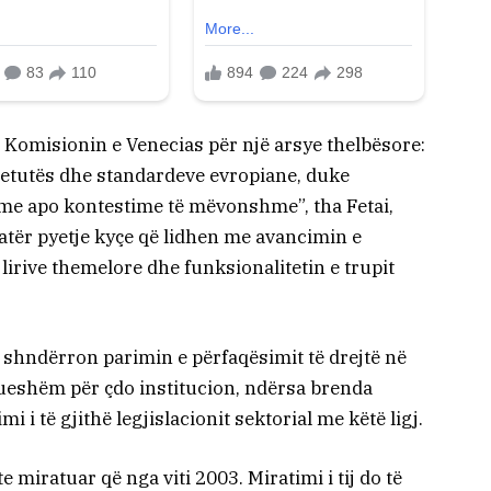
 Komisionin e Venecias për një arsye thelbësore:
htetutës dhe standardeve evropiane, duke
ime apo kontestime të mëvonshme”, tha Fetai,
atër pyetje kyçe që lidhen me avancimin e
lirive themelore dhe funksionalitetin e trupit
 e shndërron parimin e përfaqësimit të drejtë në
atueshëm për çdo institucion, ndërsa brenda
 i të gjithë legjislacionit sektorial me këtë ligj.
te miratuar që nga viti 2003. Miratimi i tij do të