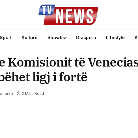
Sport
Kulturë
Showbiz
Diaspora
Lifestyle
K
 Komisionit të Venecias
ëhet ligj i fortë
omente
2 Mins Read