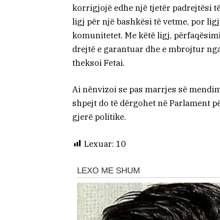
korrigjojë edhe një tjetër padrejtësi 
ligj për një bashkësi të vetme, por ligj
komunitetet. Me këtë ligj, përfaqësimi
drejtë e garantuar dhe e mbrojtur n
theksoi Fetai.
Ai nënvizoi se pas marrjes së mendim
shpejt do të dërgohet në Parlament p
gjerë politike.
Lexuar:
10