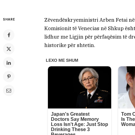
Zëvendëskryeministri Arben Fetai në 
SHARE
Komisionit të Venecias në Shkup ësht
lidhur me Ligjin për përfaqësim të drejt
historike për shtetin.