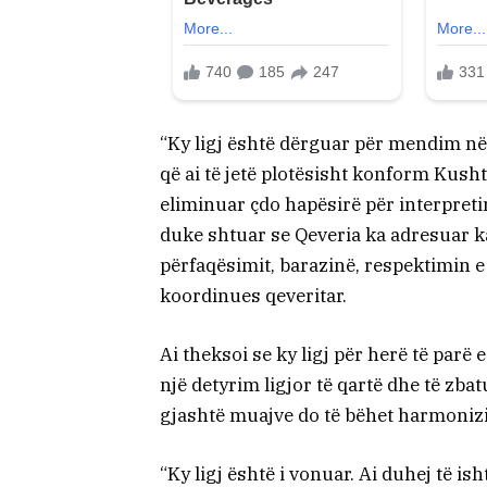
“Ky ligj është dërguar për mendim në
që ai të jetë plotësisht konform Kus
eliminuar çdo hapësirë për interpret
duke shtuar se Qeveria ka adresuar k
përfaqësimit, barazinë, respektimin e 
koordinues qeveritar.
Ai theksoi se ky ligj për herë të parë
një detyrim ligjor të qartë dhe të zb
gjashtë muajve do të bëhet harmonizimi
“Ky ligj është i vonuar. Ai duhej të ish