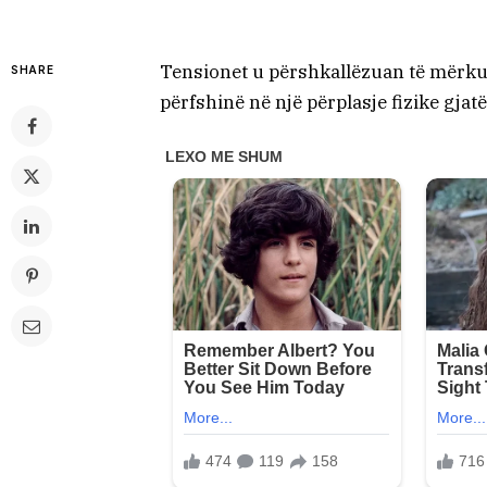
Tensionet u përshkallëzuan të mërku
SHARE
përfshinë në një përplasje fizike gjat