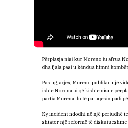
Përplasja nisi kur Moreno iu afrua N
dha fjala pasi u këndua himni kombët
Pas ngjarjes, Moreno publikoi një vide
ishte Noroña ai që kishte nisur përpla
partia Morena do të paraqesin padi p
Ky incident ndodhi në një periudhë te
shtator një reformë të diskutueshme 