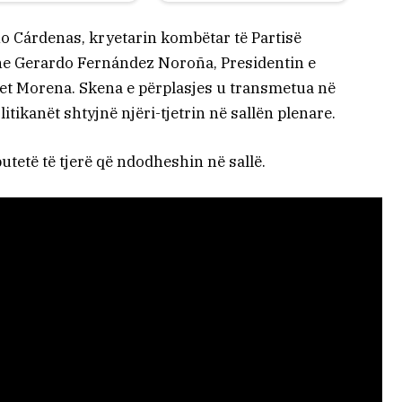
eno Cárdenas, kryetarin kombëtar të Partisë
dhe Gerardo Fernández Noroña, Presidentin e
tet Morena. Skena e përplasjes u transmetua në
tikanët shtyjnë njëri-tjetrin në sallën plenare.
utetë të tjerë që ndodheshin në sallë.