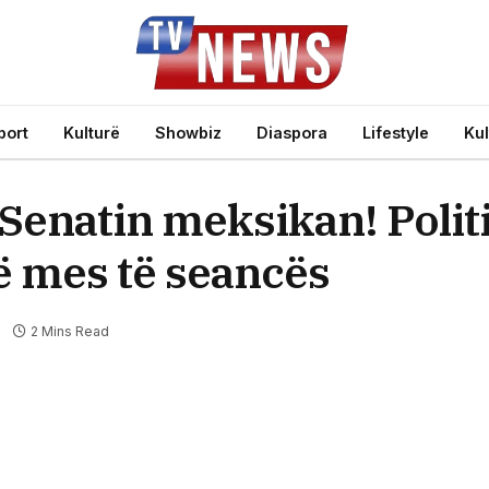
port
Kulturë
Showbiz
Diaspora
Lifestyle
Kul
Senatin meksikan! Polit
ë mes të seancës
2 Mins Read