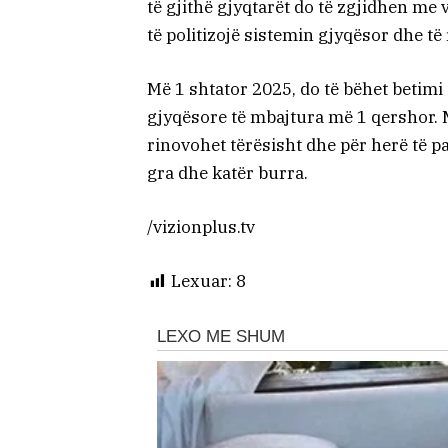
të gjithë gjyqtarët do të zgjidhen me
të politizojë sistemin gjyqësor dhe t
Më 1 shtator 2025, do të bëhet betimi
gjyqësore të mbajtura më 1 qershor. M
rinovohet tërësisht dhe për herë të p
gra dhe katër burra.
/vizionplus.tv
Lexuar:
8