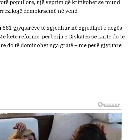
 votë popullore, një veprim që kritikohet se mund
ë rrezikojë demokracinë në vend.
 i 881 gjyqtarëve të zgjedhur në zgjedhjet e degës
e këtë reformë, përbërja e Gjykatës së Lartë do të
arë do të dominohet nga gratë – me pesë gjyqtare