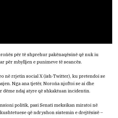
oroñës për të shprehur pakënaqësinë që nuk iu
ar për mbylljen e punimeve të seancës.
o në rrjetin social X (ish-Twitter), ku pretendoi se
sjen. Nga ana tjetër, Noroña njoftoi se ai dhe
ër dëme ndaj atyre që shkaktuan incidentin.
nsioni politik, pasi Senati meksikan miratoi në
kushtetuese që ndryshon sistemin e drejtësisë –