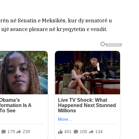
rën në Senatin e Meksikës, kur dy senatorë u
ë një seance plenare në kryeqytetin e vendit.