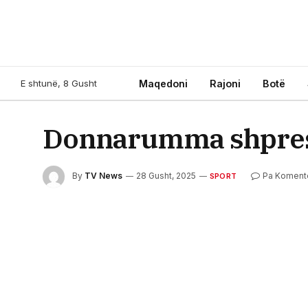
E shtunë, 8 Gusht
Maqedoni
Rajoni
Botë
Donnarumma shpreson
By
TV News
28 Gusht, 2025
Pa Koment
SPORT