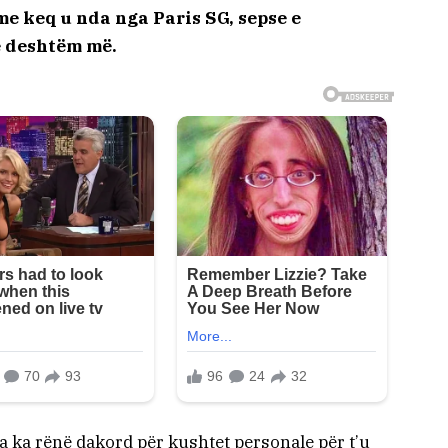
me keq u nda nga Paris SG, sepse e
e deshtëm më.
a ka rënë dakord për kushtet personale për t’u