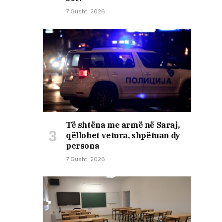
7 Gusht, 2026
Të shtëna me armë në Saraj,
qëllohet vetura, shpëtuan dy
persona
7 Gusht, 2026