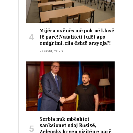
Mijëra nxënës më pak në klasë
të parë! Nataliteti i ulët apo
emigrimi, cila është arsyeja?!
7 Gusht, 2026
Serbia nuk mbështet
sanksionet ndaj Rusisë,
Zelensky kryen vizitën e parë