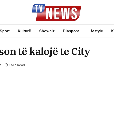
Sport
Kulturë
Showbiz
Diaspora
Lifestyle
K
 të kalojë te City
e
1 Min Read