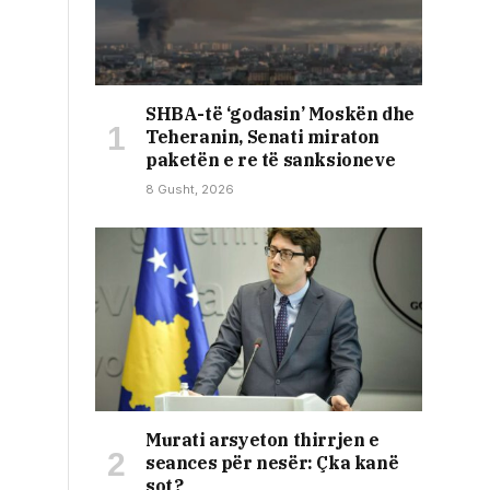
SHBA-të ‘godasin’ Moskën dhe
Teheranin, Senati miraton
paketën e re të sanksioneve
8 Gusht, 2026
Murati arsyeton thirrjen e
seances për nesër: Çka kanë
sot?