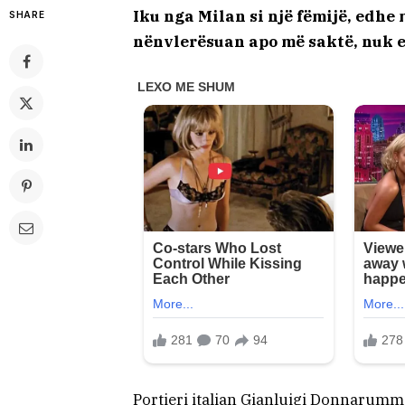
Iku nga Milan si një fëmijë, edhe 
SHARE
nënvlerësuan apo më saktë, nuk 
Portieri italian Gianluigi Donnarumm