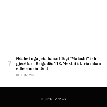
Ndahet nga jeta Ismail Toçi “Malushi”, ish
pjesëtar i Brigadës 113, Mexhiti: Liria mban
edhe emrin tënd
10 Gusht, 2026
© 2026 Tv News.