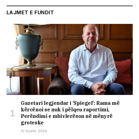
LAJMET E FUNDIT
Gazetari legjendar i ‘Spiegel’: Rama më
kërcënoi se nuk i pëlqeu raportimi,
Perëndimi e mbivlerëson në mënyrë
groteske
10 Gusht, 2026