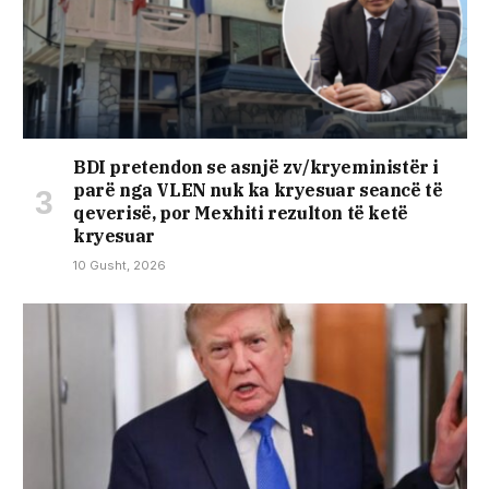
BDI pretendon se asnjë zv/kryeministër i
parë nga VLEN nuk ka kryesuar seancë të
qeverisë, por Mexhiti rezulton të ketë
kryesuar
10 Gusht, 2026