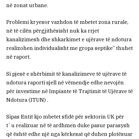
në zonat urbane.
Problemi kryesor vazhdon të mbetet zona rurale,
në të cilën përgjithësisht nuk ka rrjet
kanalizimesh dhe shkarkimet e ujërave të ndotura
realizohen individualisht me gropa septike” thuhet
në raport.
Si pjesë e shërbimit të kanalizimeve të ujërave të
ndotura raporti sjell në vëmendje edhe nevojën
për investime në Impiante të Trajtimit të Ujërave të
Ndotura (ITUN) .
Sipas Entit kjo mbetet sfidë për sektorin UK për
t`u realizuar në të ardhmen duke pasur parasysh
që është edhe një nga kërkesat që duhen plotësuar