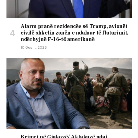
Alarm pranë rezidencës së Trump, avionët
civilë shkelin zonën e ndaluar të fluturimit,
ndërhyjnë F-16-të amerikanë
10 Gusht, 2026
Krimet në Gjakovë/ Aktakuzë ndaj