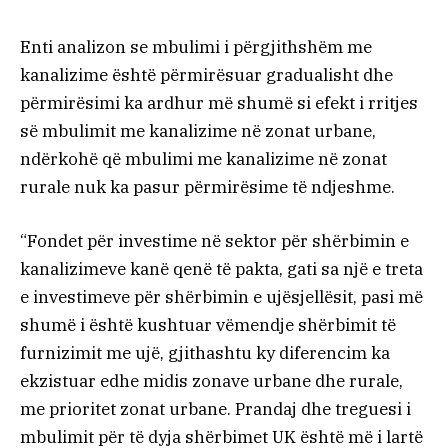
Enti analizon se mbulimi i përgjithshëm me
kanalizime është përmirësuar gradualisht dhe
përmirësimi ka ardhur më shumë si efekt i rritjes
së mbulimit me kanalizime në zonat urbane,
ndërkohë që mbulimi me kanalizime në zonat
rurale nuk ka pasur përmirësime të ndjeshme.
“Fondet për investime në sektor për shërbimin e
kanalizimeve kanë qenë të pakta, gati sa një e treta
e investimeve për shërbimin e ujësjellësit, pasi më
shumë i është kushtuar vëmendje shërbimit të
furnizimit me ujë, gjithashtu ky diferencim ka
ekzistuar edhe midis zonave urbane dhe rurale,
me prioritet zonat urbane. Prandaj dhe treguesi i
mbulimit për të dyja shërbimet UK është më i lartë