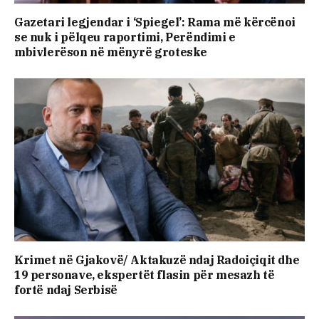
Gazetari legjendar i ‘Spiegel’: Rama më kërcënoi
se nuk i pëlqeu raportimi, Perëndimi e
mbivlerëson në mënyrë groteske
Krimet në Gjakovë/ Aktakuzë ndaj Radoiçiqit dhe
19 personave, ekspertët flasin për mesazh të
fortë ndaj Serbisë