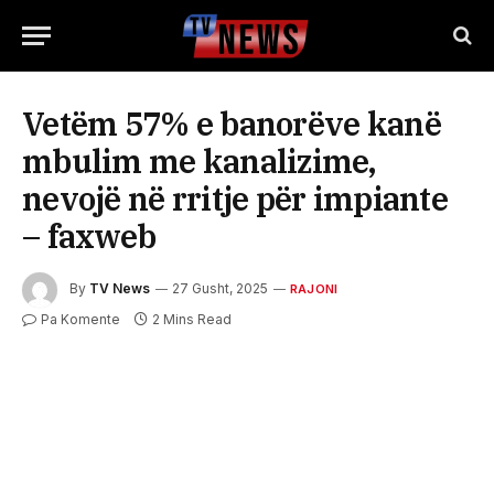
Vetëm 57% e banorëve kanë
mbulim me kanalizime,
nevojë në rritje për impiante
– faxweb
By
TV News
27 Gusht, 2025
RAJONI
Pa Komente
2 Mins Read