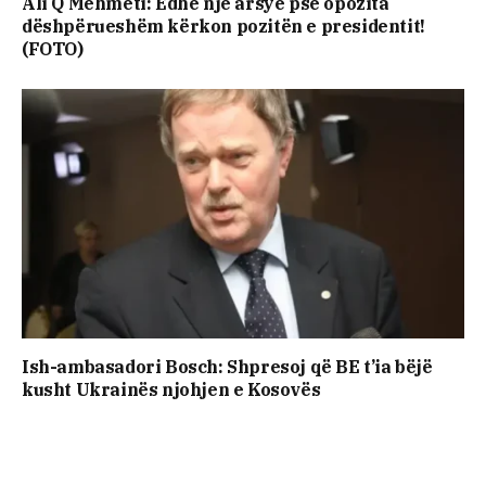
Ali Q Mehmeti: Edhe një arsye pse opozita
dëshpërueshëm kërkon pozitën e presidentit!
(FOTO)
Ish-ambasadori Bosch: Shpresoj që BE t’ia bëjë
kusht Ukrainës njohjen e Kosovës