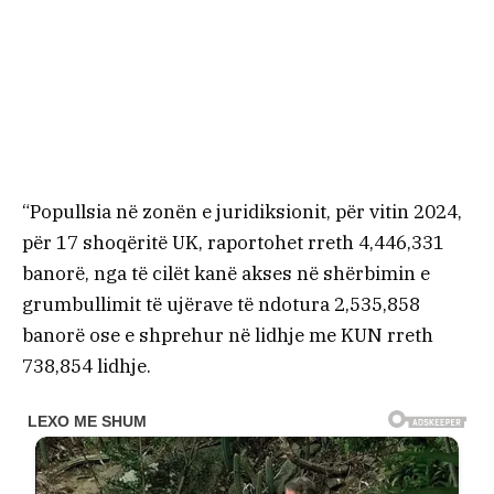
“Popullsia në zonën e juridiksionit, për vitin 2024,
për 17 shoqëritë UK, raportohet rreth 4,446,331
banorë, nga të cilët kanë akses në shërbimin e
grumbullimit të ujërave të ndotura 2,535,858
banorë ose e shprehur në lidhje me KUN rreth
738,854 lidhje.