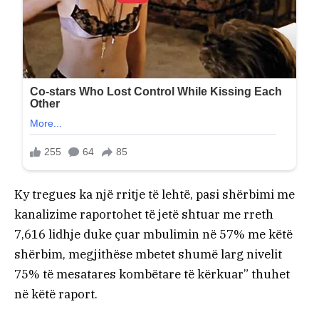
Ky tregues ka një rritje të lehtë, pasi shërbimi me
kanalizime raportohet të jetë shtuar me rreth
7,616 lidhje duke çuar mbulimin në 57% me këtë
shërbim, megjithëse mbetet shumë larg nivelit
75% të mesatares kombëtare të kërkuar” thuhet
në këtë raport.